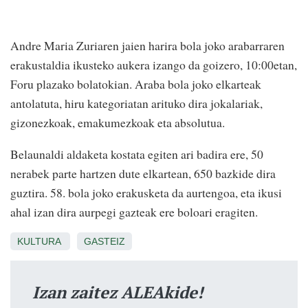
Andre Maria Zuriaren jaien harira bola joko arabarraren
erakustaldia ikusteko aukera izango da goizero, 10:00etan,
Foru plazako bolatokian. Araba bola joko elkarteak
antolatuta, hiru kategoriatan arituko dira jokalariak,
gizonezkoak, emakumezkoak eta absolutua.
Belaunaldi aldaketa kostata egiten ari badira ere, 50
nerabek parte hartzen dute elkartean, 650 bazkide dira
guztira. 58. bola joko erakusketa da aurtengoa, eta ikusi
ahal izan dira aurpegi gazteak ere boloari eragiten.
KULTURA
GASTEIZ
Izan zaitez ALEAkide!