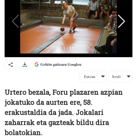
Gehitu gaitzazu Googlen
Entzun
Itzuli
Urtero bezala, Foru plazaren azpian
jokatuko da aurten ere, 58.
erakustaldia da jada. Jokalari
zaharrak eta gazteak bildu dira
bolatokian.