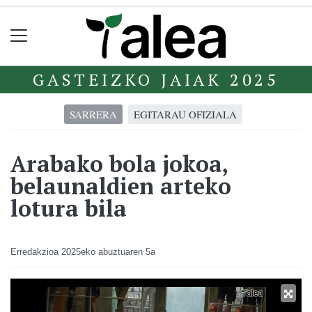
GASTEIZKO JAIAK 2025
SARRERA
EGITARAU OFIZIALA
Arabako bola jokoa,
belaunaldien arteko
lotura bila
Erredakzioa
2025eko abuztuaren 5a