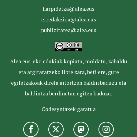
harpidetza@alea.eus
erredakzioa@alea.eus
publizitatea@alea.eus
Alea.eus-eko edukiak kopiatu, moldatu, zabaldu
eta argitaratzeko libre zara, beti ere, gure
egiletzakoak direla aitortzen baldin baduzu eta
baldintza berdinetan egiten baduzu.
Codesyntaxek garatua