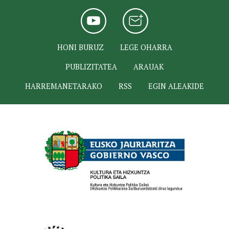
HONI BURUZ
LEGE OHARRA
PUBLIZITATEA
ARAUAK
HARREMANETARAKO
RSS
EGIN ALEAKIDE