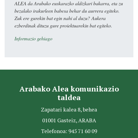
ALEA da Arabako euskarazko aldizkari bakarra, eta zu
bezalako irakurleen babesa behar du aurrera egiteko.
Zuk ere gurekin bat egin nahi al duzu? Aukera
ezberdinak dituzu gure proiektuarekin bat egiteko.
Informazio gehiago
Arabako Alea komunikazio
taldea
Zapatari kalea 8, behea
01001 Gasteiz, ARABA
Telefonoa: 945 71 60 09