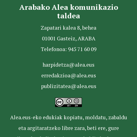
Arabako Alea komunikazio
taldea
Zapatari kalea 8, behea
01001 Gasteiz, ARABA
Telefonoa: 945 71 60 09
harpidetza@alea.eus
erredakzioa@alea.eus
publizitatea@alea.eus
Alea.eus-eko edukiak kopiatu, moldatu, zabaldu
eta argitaratzeko libre zara, beti ere, gure