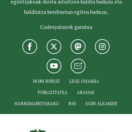
egiletzakoak direla aitortzen baldin baduzu eta
baldintza berdinetan egiten baduzu.
Codesyntaxek garatua
HONI BURUZ
LEGE OHARRA
PUBLIZITATEA
ARAUAK
HARREMANETARAKO
RSS
EGIN ALEAKIDE