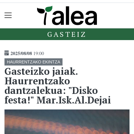
GASTEIZ
2025/08/08
19:00
HAURRENTZAKO EKINTZA
Gasteizko jaiak.
Haurrentzako
dantzalekua: "Disko
festa!" Mar.Isk.Al.Dejai