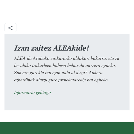
Izan zaitez ALEAkide!
ALEA da Arabako euskarazko aldizkari bakarra, eta zu
bezalako irakurleen babesa behar du aurrera egiteko.
Zuk ere gurekin bat egin nahi al duzu? Aukera
ezberdinak dituzu gure proiektuarekin bat egiteko.
Informazio gehiago