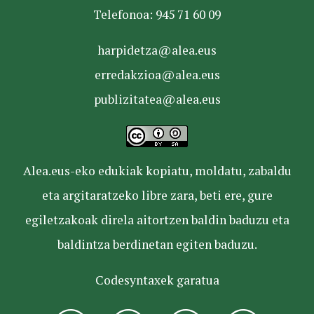
Telefonoa: 945 71 60 09
harpidetza@alea.eus
erredakzioa@alea.eus
publizitatea@alea.eus
Alea.eus-eko edukiak kopiatu, moldatu, zabaldu
eta argitaratzeko libre zara, beti ere, gure
egiletzakoak direla aitortzen baldin baduzu eta
baldintza berdinetan egiten baduzu.
Codesyntaxek garatua