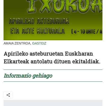
AMAIA ZENTROA,
GASTEIZ
Apirileko asteburuetan Euskharan
Elkarteak antolatu dituen ekitaldiak.
Informazio gehiago