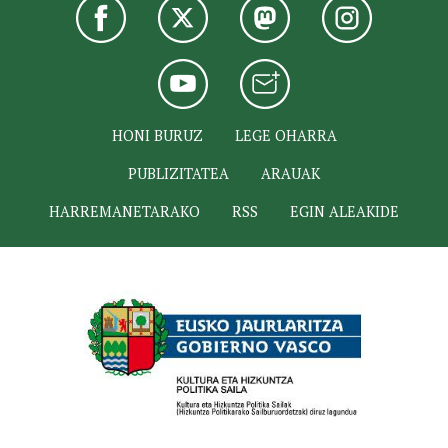
HONI BURUZ
LEGE OHARRA
PUBLIZITATEA
ARAUAK
HARREMANETARAKO
RSS
EGIN ALEAKIDE