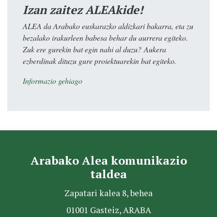
Izan zaitez ALEAkide!
ALEA da Arabako euskarazko aldizkari bakarra, eta zu
bezalako irakurleen babesa behar du aurrera egiteko.
Zuk ere gurekin bat egin nahi al duzu? Aukera
ezberdinak dituzu gure proiektuarekin bat egiteko.
Informazio gehiago
Arabako Alea komunikazio
taldea
Zapatari kalea 8, behea
01001 Gasteiz, ARABA