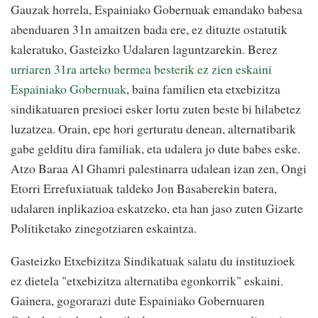
Gauzak horrela, Espainiako Gobernuak emandako babesa
abenduaren 31n amaitzen bada ere, ez dituzte ostatutik
kaleratuko, Gasteizko Udalaren laguntzarekin. Berez
urriaren 31ra arteko bermea besterik ez zien eskaini
Espainiako Gobernuak
, baina familien eta etxebizitza
sindikatuaren presioei esker lortu zuten beste bi hilabetez
luzatzea. Orain, epe hori gerturatu denean, alternatibarik
gabe gelditu dira familiak, eta udalera jo dute babes eske.
Atzo Baraa Al Ghamri palestinarra udalean izan zen, Ongi
Etorri Errefuxiatuak taldeko Jon Basaberekin batera,
udalaren inplikazioa eskatzeko, eta han jaso zuten Gizarte
Politiketako zinegotziaren eskaintza.
Gasteizko Etxebizitza Sindikatuak salatu du instituzioek
ez dietela "etxebizitza alternatiba egonkorrik" eskaini.
Gainera, gogorarazi dute Espainiako Gobernuaren