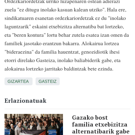
Ordezkariordetzak urriko luzapenaren ostean adierazi
zuela "ez ditugu inolako kasuan kalean utziko". Hala ere,
sindikatuaren esanetan ordezkariordetzak ez du "inolako
laguntzarik" eskaini etxebizitza alternatiba bat lortzeko,
eta "beren kontura" lortu behar zutela esatea izan omen da
familiek jasotako erantzun bakarra. Alokairua lortzea
"bideraezina" da familia hauentzat, genozidiotik ihesi
etorri direlako Gasteiza, inolako baliabiderik gabe, eta
alokairua lortzeko jarritako baldintzak bete ezinda.
GIZARTEA
GASTEIZ
Erlazionatuak
Gazako bost
familia etxebizitza
alternatibarik gabe