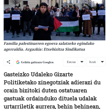
Familia palestinarren egoera salatzeko egindako
agerraldia. Argazkia: Etxebizitza Sindikatua
Entzun
Itzuli
Gehitu gaitzazu Googlen
Gasteizko Udaleko Gizarte
Politiketako zinegotziak adierazi du
orain bizitoki duten ostatuaren
gastuak ordainduko dituela udalak
urtarriletik aurrera, behin behinean,