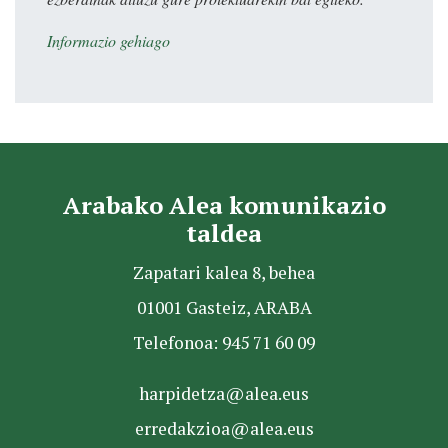
Informazio gehiago
Arabako Alea komunikazio
taldea
Zapatari kalea 8, behea
01001 Gasteiz, ARABA
Telefonoa: 945 71 60 09
harpidetza@alea.eus
erredakzioa@alea.eus