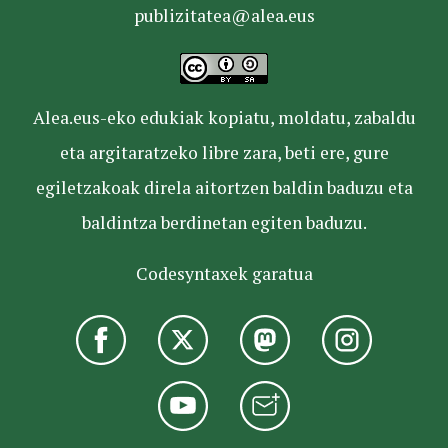
publizitatea@alea.eus
Alea.eus-eko edukiak kopiatu, moldatu, zabaldu
eta argitaratzeko libre zara, beti ere, gure
egiletzakoak direla aitortzen baldin baduzu eta
baldintza berdinetan egiten baduzu.
Codesyntaxek garatua