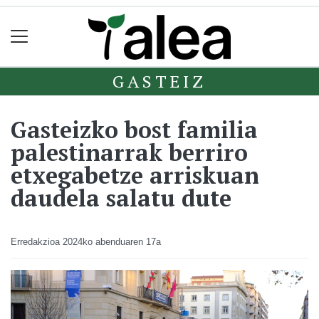
GASTEIZ
Gasteizko bost familia
palestinarrak berriro
etxegabetze arriskuan
daudela salatu dute
Erredakzioa
2024ko abenduaren 17a