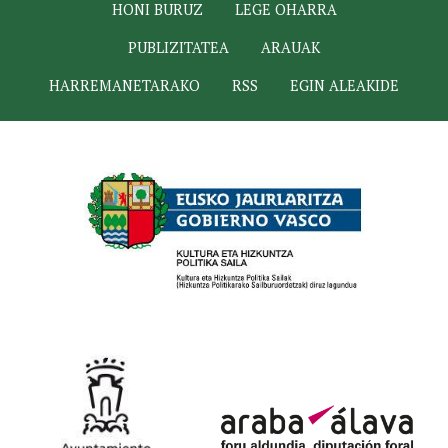
HONI BURUZ
LEGE OHARRA
PUBLIZITATEA
ARAUAK
HARREMANETARAKO
RSS
EGIN ALEAKIDE