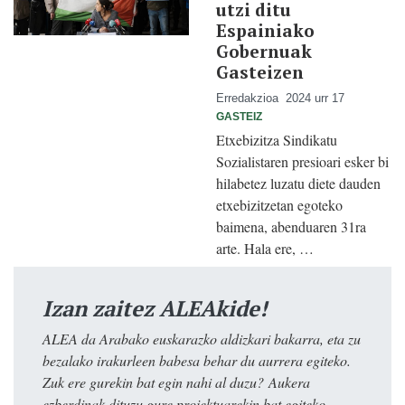
utzi ditu
Espainiako
Gobernuak
Gasteizen
Erredakzioa
2024 urr 17
GASTEIZ
Etxebizitza Sindikatu
Sozialistaren presioari esker bi
hilabetez luzatu diete dauden
etxebizitzetan egoteko
baimena, abenduaren 31ra
arte. Hala ere, …
Izan zaitez ALEAkide!
ALEA da Arabako euskarazko aldizkari bakarra, eta zu
bezalako irakurleen babesa behar du aurrera egiteko.
Zuk ere gurekin bat egin nahi al duzu? Aukera
ezberdinak dituzu gure proiektuarekin bat egiteko.