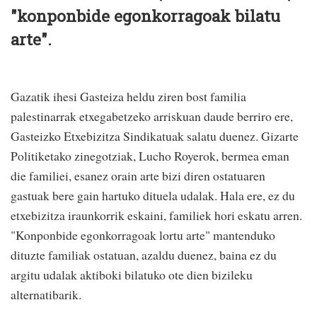
"konponbide egonkorragoak bilatu
arte".
Gazatik ihesi Gasteiza heldu ziren bost familia
palestinarrak etxegabetzeko arriskuan daude berriro ere,
Gasteizko Etxebizitza Sindikatuak salatu duenez. Gizarte
Politiketako zinegotziak, Lucho Royerok, bermea eman
die familiei, esanez orain arte bizi diren ostatuaren
gastuak bere gain hartuko dituela udalak. Hala ere, ez du
etxebizitza iraunkorrik eskaini, familiek hori eskatu arren.
"Konponbide egonkorragoak lortu arte" mantenduko
dituzte familiak ostatuan, azaldu duenez, baina ez du
argitu udalak aktiboki bilatuko ote dien bizileku
alternatibarik.