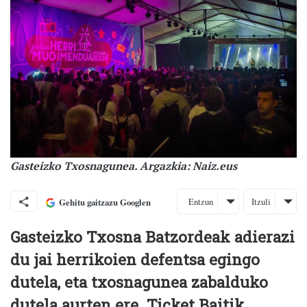
Gasteizko Txosnagunea. Argazkia: Naiz.eus
Entzun
Itzuli
Gehitu gaitzazu Googlen
Gasteizko Txosna Batzordeak adierazi
du jai herrikoien defentsa egingo
dutela, eta txosnagunea zabalduko
dutela aurten ere. Ticket Baitik