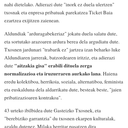
nahi dietelako. Adierazi dute "inork ez duela ulertzen"
txosnak eta enpresa pribatuak parekatzea Ticket Baia
ezartzea exijitzen zaienean.
Aldundiak "arduragabekeriaz" jokatu duela salatu dute,
eta sortutako arazoaren ardura berea dela argudiatu dute.
Txosnen jardunari "trabarik ez" jartzea izan beharko luke
Aldundiaren jarrerak, batzordearen iritziz, eta adierazi
"aitzakia gisa" erabili dituela zerga
dute
normalizazioa eta iruzurraren aurkako lana
. Haiena
eredu kolektiboa, herrikoia, soziala, alternatiboa, feminista
eta euskalduna dela aldarrikatu dute, besteak beste, "jaien
pribatizazioaren kontrakoa".
43 urteko ibilbidea dute Gasteizko Txosnek, eta
"berebiziko garrantzia" du txosnen ekarpen kulturalak,
azaldu dutenez. Milaka herritar pasatzen dira