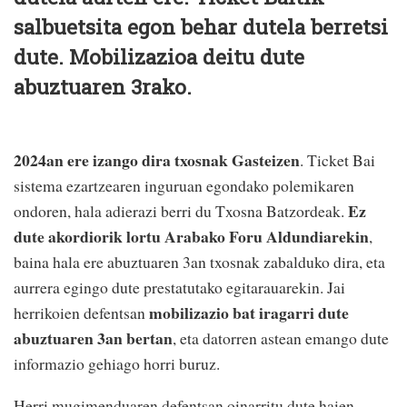
salbuetsita egon behar dutela berretsi
dute. Mobilizazioa deitu dute
abuztuaren 3rako.
2024an ere izango dira txosnak Gasteizen
. Ticket Bai
sistema ezartzearen inguruan egondako polemikaren
Ez
ondoren, hala adierazi berri du Txosna Batzordeak.
dute akordiorik lortu Arabako Foru Aldundiarekin
,
baina hala ere abuztuaren 3an txosnak zabalduko dira, eta
aurrera egingo dute prestatutako egitarauarekin. Jai
mobilizazio bat iragarri dute
herrikoien defentsan
abuztuaren 3an bertan
, eta datorren astean emango dute
informazio gehiago horri buruz.
Herri mugimenduaren defentsan oinarritu dute haien