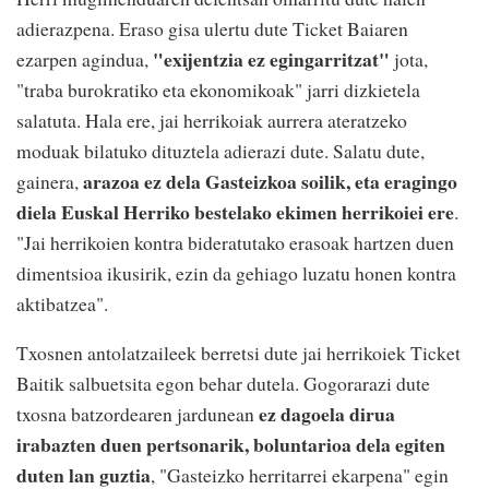
adierazpena. Eraso gisa ulertu dute Ticket Baiaren
"exijentzia ez egingarritzat"
ezarpen agindua,
jota,
"traba burokratiko eta ekonomikoak" jarri dizkietela
salatuta. Hala ere, jai herrikoiak aurrera ateratzeko
moduak bilatuko dituztela adierazi dute. Salatu dute,
arazoa ez dela Gasteizkoa soilik, eta eragingo
gainera,
diela Euskal Herriko bestelako ekimen herrikoiei ere
.
"Jai herrikoien kontra bideratutako erasoak hartzen duen
dimentsioa ikusirik, ezin da gehiago luzatu honen kontra
aktibatzea".
Txosnen antolatzaileek berretsi dute jai herrikoiek Ticket
Baitik salbuetsita egon behar dutela. Gogorarazi dute
ez dagoela dirua
txosna batzordearen jardunean
irabazten duen pertsonarik, boluntarioa dela egiten
duten lan guztia
, "Gasteizko herritarrei ekarpena" egin