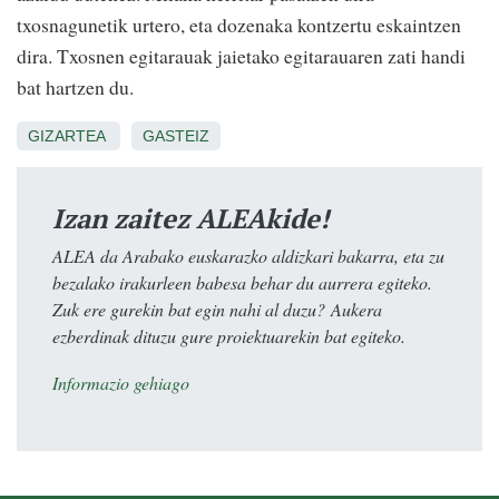
txosnagunetik urtero, eta dozenaka kontzertu eskaintzen
dira. Txosnen egitarauak jaietako egitarauaren zati handi
bat hartzen du.
GIZARTEA
GASTEIZ
Izan zaitez ALEAkide!
ALEA da Arabako euskarazko aldizkari bakarra, eta zu
bezalako irakurleen babesa behar du aurrera egiteko.
Zuk ere gurekin bat egin nahi al duzu? Aukera
ezberdinak dituzu gure proiektuarekin bat egiteko.
Informazio gehiago