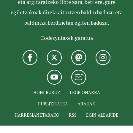
eta argitaratzeko libre zara, beti ere, gure
egiletzakoak direla aitortzen baldin baduzu eta
baldintza berdinetan egiten baduzu.
Codesyntaxek garatua
HONI BURUZ
LEGE OHARRA
PUBLIZITATEA
ARAUAK
HARREMANETARAKO
RSS
EGIN ALEAKIDE