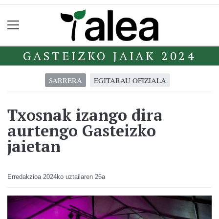
GASTEIZKO JAIAK 2024
SARRERA
EGITARAU OFIZIALA
Txosnak izango dira
aurtengo Gasteizko
jaietan
Erredakzioa
2024ko uztailaren 26a