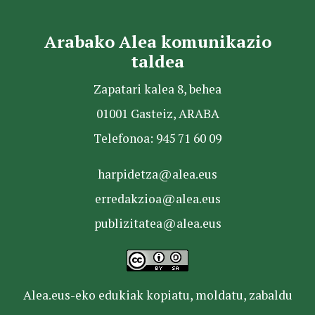
Arabako Alea komunikazio
taldea
Zapatari kalea 8, behea
01001 Gasteiz, ARABA
Telefonoa: 945 71 60 09
harpidetza@alea.eus
erredakzioa@alea.eus
publizitatea@alea.eus
Alea.eus-eko edukiak kopiatu, moldatu, zabaldu