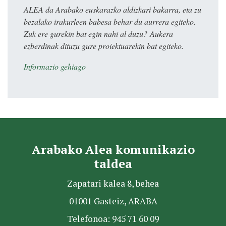
ALEA da Arabako euskarazko aldizkari bakarra, eta zu
bezalako irakurleen babesa behar du aurrera egiteko.
Zuk ere gurekin bat egin nahi al duzu? Aukera
ezberdinak dituzu gure proiektuarekin bat egiteko.
Informazio gehiago
Arabako Alea komunikazio
taldea
Zapatari kalea 8, behea
01001 Gasteiz, ARABA
Telefonoa: 945 71 60 09