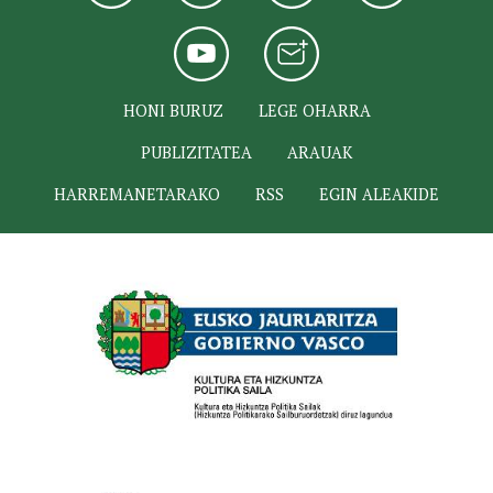
HONI BURUZ
LEGE OHARRA
PUBLIZITATEA
ARAUAK
HARREMANETARAKO
RSS
EGIN ALEAKIDE