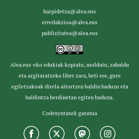
harpidetza@alea.eus
erredakzioa@alea.eus
publizitatea@alea.eus
Alea.eus-eko edukiak kopiatu, moldatu, zabaldu
eta argitaratzeko libre zara, beti ere, gure
egiletzakoak direla aitortzen baldin baduzu eta
baldintza berdinetan egiten baduzu.
Codesyntaxek garatua