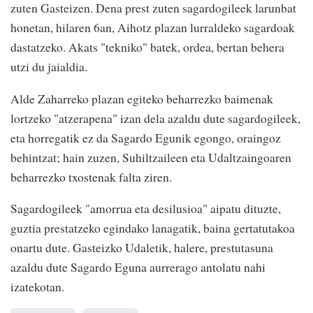
zuten Gasteizen. Dena prest zuten sagardogileek larunbat
honetan, hilaren 6an, Aihotz plazan lurraldeko sagardoak
dastatzeko. Akats "tekniko" batek, ordea, bertan behera
utzi du jaialdia.
Alde Zaharreko plazan egiteko beharrezko baimenak
lortzeko "atzerapena" izan dela azaldu dute sagardogileek,
eta horregatik ez da Sagardo Egunik egongo, oraingoz
behintzat; hain zuzen, Suhiltzaileen eta Udaltzaingoaren
beharrezko txostenak falta ziren.
Sagardogileek "amorrua eta desilusioa" aipatu dituzte,
guztia prestatzeko egindako lanagatik, baina gertatutakoa
onartu dute. Gasteizko Udaletik, halere, prestutasuna
azaldu dute Sagardo Eguna aurrerago antolatu nahi
izatekotan.