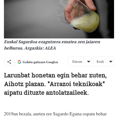
Euskal Sagardoa ezagutzera ematea zen jaiaren
helburua. Argazkia: ALEA
Entzun
Itzuli
Gehitu gaitzazu Googlen
Larunbat honetan egin behar zuten,
Aihotz plazan. "Arrazoi teknikoak"
aipatu dituzte antolatzaileek.
2019an bezala, aurten ere Sagardo Eguna ospatu behar