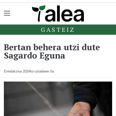
GASTEIZ
Bertan behera utzi dute
Sagardo Eguna
Erredakzioa
2024ko uztailaren 5a