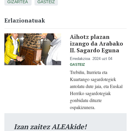
GIZARTEA
GASTEIZ
Erlazionatuak
Aihotz plazan
izango da Arabako
II. Sagardo Eguna
Erredakzioa
2024 uzt 04
GASTEIZ
Trebiñu, Iturrieta eta
Kuartango sagardotegiek
antolatu dute jaia, eta Euskal
Herriko sagardotegiak
gonbidatu dituzte
ospakizunera.
Izan zaitez ALEAkide!