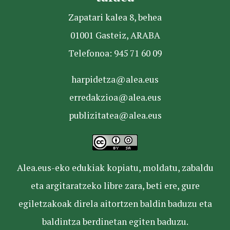
Zapatari kalea 8, behea
01001 Gasteiz, ARABA
Telefonoa: 945 71 60 09
harpidetza@alea.eus
erredakzioa@alea.eus
publizitatea@alea.eus
Alea.eus-eko edukiak kopiatu, moldatu, zabaldu
eta argitaratzeko libre zara, beti ere, gure
egiletzakoak direla aitortzen baldin baduzu eta
baldintza berdinetan egiten baduzu.