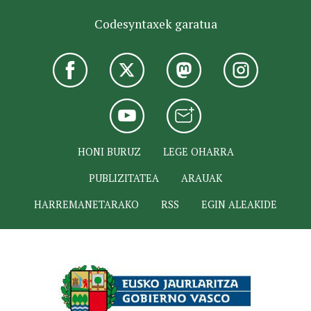
Codesyntaxek garatua
HONI BURUZ
LEGE OHARRA
PUBLIZITATEA
ARAUAK
HARREMANETARAKO
RSS
EGIN ALEAKIDE