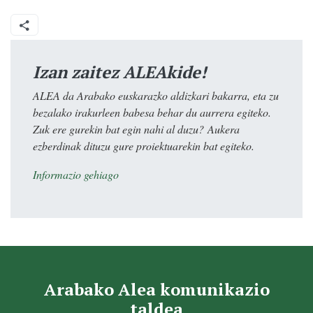
Izan zaitez ALEAkide!
ALEA da Arabako euskarazko aldizkari bakarra, eta zu
bezalako irakurleen babesa behar du aurrera egiteko.
Zuk ere gurekin bat egin nahi al duzu? Aukera
ezberdinak dituzu gure proiektuarekin bat egiteko.
Informazio gehiago
Arabako Alea komunikazio
taldea