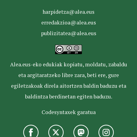
harpidetza@alea.eus
erredakzioa@alea.eus
publizitatea@alea.eus
Alea.eus-eko edukiak kopiatu, moldatu, zabaldu
eta argitaratzeko libre zara, beti ere, gure
egiletzakoak direla aitortzen baldin baduzu eta
baldintza berdinetan egiten baduzu.
Codesyntaxek garatua