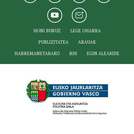
HONI BURUZ
LEGE OHARRA
PUBLIZITATEA
ARAUAK
HARREMANETARAKO
RSS
EGIN ALEAKIDE