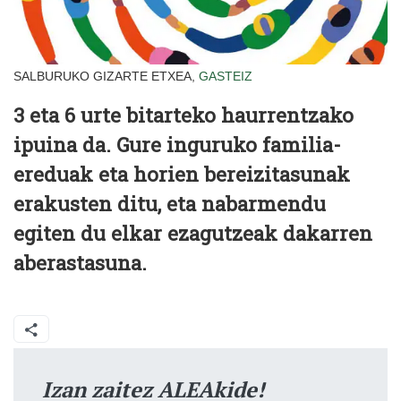
SALBURUKO GIZARTE ETXEA,
GASTEIZ
3 eta 6 urte bitarteko haurrentzako
ipuina da. Gure inguruko familia-
ereduak eta horien bereizitasunak
erakusten ditu, eta nabarmendu
egiten du elkar ezagutzeak dakarren
aberastasuna.
Izan zaitez ALEAkide!