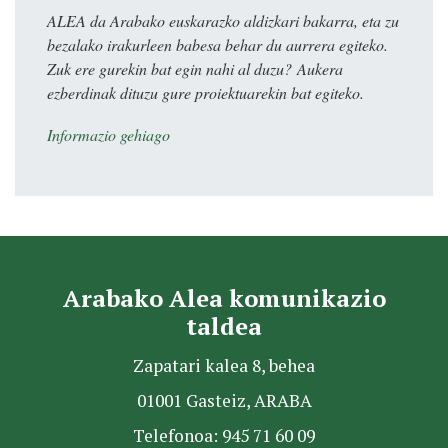
ALEA da Arabako euskarazko aldizkari bakarra, eta zu
bezalako irakurleen babesa behar du aurrera egiteko.
Zuk ere gurekin bat egin nahi al duzu? Aukera
ezberdinak dituzu gure proiektuarekin bat egiteko.
Informazio gehiago
Arabako Alea komunikazio
taldea
Zapatari kalea 8, behea
01001 Gasteiz, ARABA
Telefonoa: 945 71 60 09