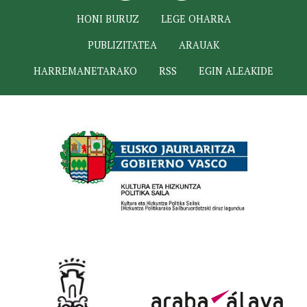
HONI BURUZ
LEGE OHARRA
PUBLIZITATEA
ARAUAK
HARREMANETARAKO
RSS
EGIN ALEAKIDE