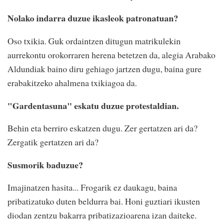
Nolako indarra duzue ikasleok patronatuan?
Oso txikia. Guk ordaintzen ditugun matrikulekin
aurrekontu orokorraren herena betetzen da, alegia Arabako
Aldundiak baino diru gehiago jartzen dugu, baina gure
erabakitzeko ahalmena txikiagoa da.
"Gardentasuna" eskatu duzue protestaldian.
Behin eta berriro eskatzen dugu. Zer gertatzen ari da?
Zergatik gertatzen ari da?
Susmorik baduzue?
Imajinatzen hasita... Frogarik ez daukagu, baina
pribatizatuko duten beldurra bai. Honi guztiari ikusten
diodan zentzu bakarra pribatizazioarena izan daiteke.