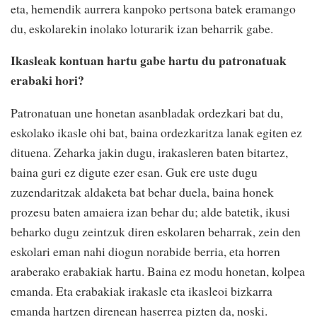
eta, hemendik aurrera kanpoko pertsona batek eramango
du, eskolarekin inolako loturarik izan beharrik gabe.
Ikasleak kontuan hartu gabe hartu du patronatuak
erabaki hori?
Patronatuan une honetan asanbladak ordezkari bat du,
eskolako ikasle ohi bat, baina ordezkaritza lanak egiten ez
dituena. Zeharka jakin dugu, irakasleren baten bitartez,
baina guri ez digute ezer esan. Guk ere uste dugu
zuzendaritzak aldaketa bat behar duela, baina honek
prozesu baten amaiera izan behar du; alde batetik, ikusi
beharko dugu zeintzuk diren eskolaren beharrak, zein den
eskolari eman nahi diogun norabide berria, eta horren
araberako erabakiak hartu. Baina ez modu honetan, kolpea
emanda. Eta erabakiak irakasle eta ikasleoi bizkarra
emanda hartzen direnean haserrea pizten da, noski.