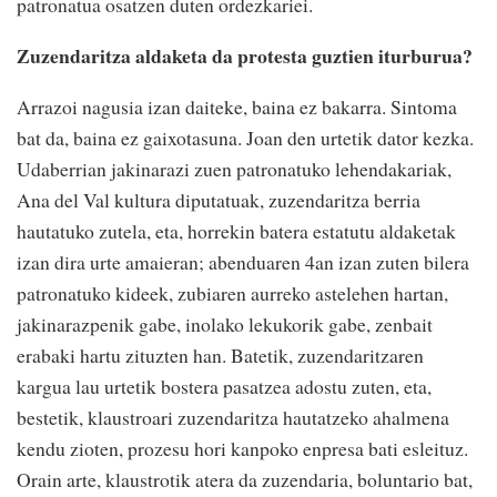
patronatua osatzen duten ordezkariei.
Zuzendaritza aldaketa da protesta guztien iturburua?
Arrazoi nagusia izan daiteke, baina ez bakarra. Sintoma
bat da, baina ez gaixotasuna. Joan den urtetik dator kezka.
Udaberrian jakinarazi zuen patronatuko lehendakariak,
Ana del Val kultura diputatuak, zuzendaritza berria
hautatuko zutela, eta, horrekin batera estatutu aldaketak
izan dira urte amaieran; abenduaren 4an izan zuten bilera
patronatuko kideek, zubiaren aurreko astelehen hartan,
jakinarazpenik gabe, inolako lekukorik gabe, zenbait
erabaki hartu zituzten han. Batetik, zuzendaritzaren
kargua lau urtetik bostera pasatzea adostu zuten, eta,
bestetik, klaustroari zuzendaritza hautatzeko ahalmena
kendu zioten, prozesu hori kanpoko enpresa bati esleituz.
Orain arte, klaustrotik atera da zuzendaria, boluntario bat,