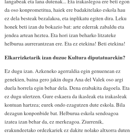
langabeak eta lana dutenak... Eta irakaslegoa ere beti egon
da oso konprometitua, haiek ere badakitelako eskola hau
ez dela besteak bezalakoa, eta inplikatu egiten dira. Leku
honek beti izan du bokazio bat: arte ederrak zabaldu eta
jendea artean heztea. Eta hori izan beharko litzateke
helburua aurrerantzean ere. Eta ez etekina! Beti etekina!
Elkarrizketarik izan duzue Kultura diputatuarekin?
Ez dugu izan. Azkeneko agerraldia egin genuenean ez
genekien, baina gero jakin dugu Ana del Valek oso argi
duela horrela egin behar dela. Dena erabakita dagoela. Eta
ez dugu ulertzen. Gure eskaera da ikasleak eta irakasleak
kontuan hartzea; eurek ondo ezagutzen dute eskola. Bila
dezagun konponbide bat. Helburua eskola sendoagoa
izatea izan behar da, ez merkeagoa. Ziurrenik,
erakundeetako ordezkariek ez dakite nolako altxorra duten