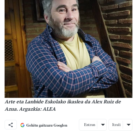
Arte eta Lanbide Eskolako ikaslea da Alex Ruiz de
Azua. Argazkia: ALEA
Entzun
Itzuli
Gehitu gaitzazu Googlen