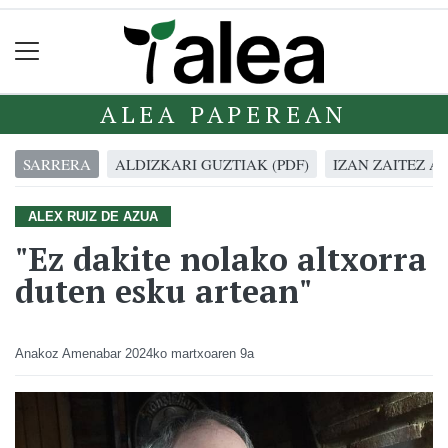
ALEA PAPEREAN
SARRERA
ALDIZKARI GUZTIAK (PDF)
IZAN ZAITEZ A
ALEX RUIZ DE AZUA
"Ez dakite nolako altxorra
duten esku artean"
Anakoz Amenabar
2024ko martxoaren 9a