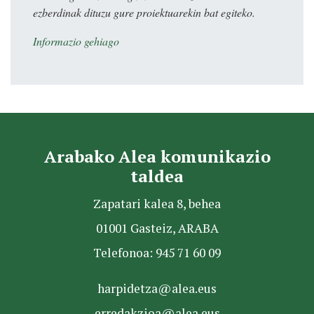
ezberdinak dituzu gure proiektuarekin bat egiteko.
Informazio gehiago
Arabako Alea komunikazio
taldea
Zapatari kalea 8, behea
01001 Gasteiz, ARABA
Telefonoa: 945 71 60 09
harpidetza@alea.eus
erredakzioa@alea.eus