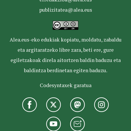
publizitatea@alea.eus
Alea.eus-eko edukiak kopiatu, moldatu, zabaldu
eta argitaratzeko libre zara, beti ere, gure
egiletzakoak direla aitortzen baldin baduzu eta
baldintza berdinetan egiten baduzu.
Codesyntaxek garatua