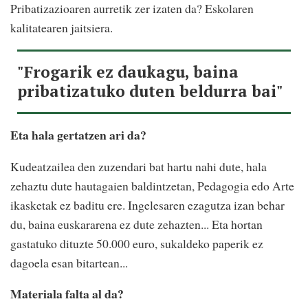
Pribatizazioaren aurretik zer izaten da? Eskolaren
kalitatearen jaitsiera.
"Frogarik ez daukagu, baina
pribatizatuko duten beldurra bai"
Eta hala gertatzen ari da?
Kudeatzailea den zuzendari bat hartu nahi dute, hala
zehaztu dute hautagaien baldintzetan, Pedagogia edo Arte
ikasketak ez baditu ere. Ingelesaren ezagutza izan behar
du, baina euskararena ez dute zehazten... Eta hortan
gastatuko dituzte 50.000 euro, sukaldeko paperik ez
dagoela esan bitartean...
Materiala falta al da?