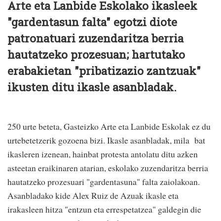
Arte eta Lanbide Eskolako ikasleek
"gardentasun falta" egotzi diote
patronatuari zuzendaritza berria
hautatzeko prozesuan; hartutako
erabakietan "pribatizazio zantzuak"
ikusten ditu ikasle asanbladak.
250 urte beteta, Gasteizko Arte eta Lanbide Eskolak ez du
urtebetetzerik gozoena bizi. Ikasle asanbladak, mila
bat
ikasleren izenean, hainbat protesta antolatu ditu azken
asteetan eraikinaren atarian, eskolako zuzendaritza berria
hautatzeko prozesuari "gardentasuna" falta zaiolakoan.
Asanbladako kide Alex Ruiz de Azuak ikasle eta
irakasleen hitza "entzun eta errespetatzea" galdegin die