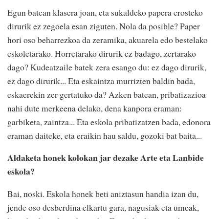
Egun batean klasera joan, eta sukaldeko papera erosteko
dirurik ez zegoela esan ziguten. Nola da posible? Paper
hori oso beharrezkoa da zeramika, akuarela edo bestelako
eskoletarako. Horretarako dirurik ez badago, zertarako
dago? Kudeatzaile batek zera esango du: ez dago dirurik,
ez dago dirurik... Eta eskaintza murrizten baldin bada,
eskaerekin zer gertatuko da? Azken batean, pribatizazioa
nahi dute merkeena delako, dena kanpora eraman:
garbiketa, zaintza... Eta eskola pribatizatzen bada, edonora
eraman daiteke, eta eraikin hau saldu, gozoki bat baita...
Aldaketa honek kolokan jar dezake Arte eta Lanbide
eskola?
Bai, noski. Eskola honek beti aniztasun handia izan du,
jende oso desberdina elkartu gara, nagusiak eta umeak,