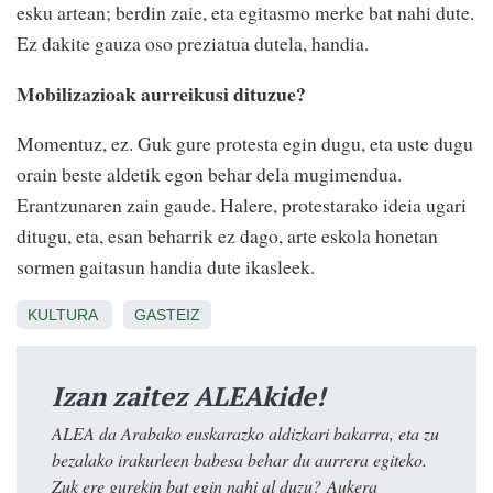
esku artean; berdin zaie, eta egitasmo merke bat nahi dute.
Ez dakite gauza oso preziatua dutela, handia.
Mobilizazioak aurreikusi dituzue?
Momentuz, ez. Guk gure protesta egin dugu, eta uste dugu
orain beste aldetik egon behar dela mugimendua.
Erantzunaren zain gaude. Halere, protestarako ideia ugari
ditugu, eta, esan beharrik ez dago, arte eskola honetan
sormen gaitasun handia dute ikasleek.
KULTURA
GASTEIZ
Izan zaitez ALEAkide!
ALEA da Arabako euskarazko aldizkari bakarra, eta zu
bezalako irakurleen babesa behar du aurrera egiteko.
Zuk ere gurekin bat egin nahi al duzu? Aukera