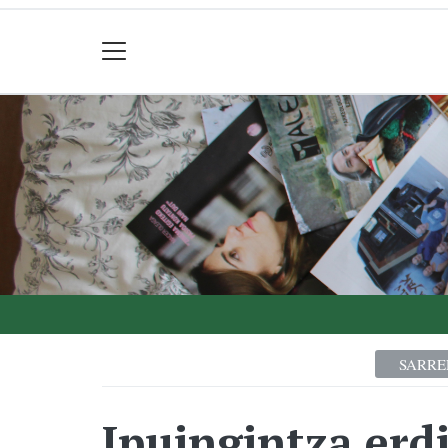
SARRE
Ipuingintza erd