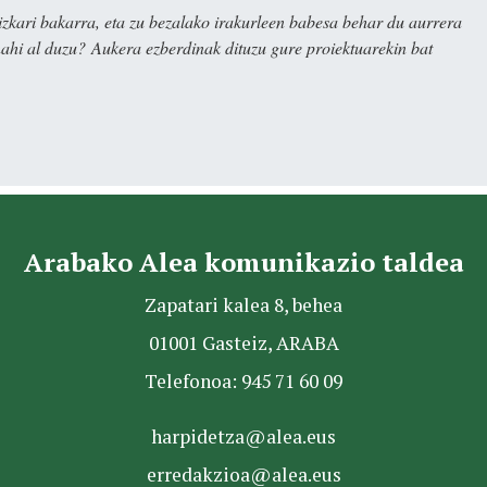
kari bakarra, eta zu bezalako irakurleen babesa behar du aurrera
nahi al duzu? Aukera ezberdinak dituzu gure proiektuarekin bat
Arabako Alea komunikazio taldea
Zapatari kalea 8, behea
01001 Gasteiz, ARABA
Telefonoa: 945 71 60 09
harpidetza@alea.eus
erredakzioa@alea.eus