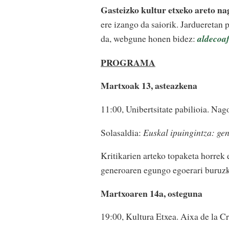
Gasteizko kultur etxeko areto na
ere izango da saiorik. Jardueretan 
da, webgune honen bidez:
aldecoaf
PROGRAMA
Martxoak 13, asteazkena
11:00, Unibertsitate pabilioia. Nag
Solasaldia:
Euskal ipuingintza: gen
Kritikarien arteko topaketa horrek 
generoaren egungo egoerari buruz
Martxoaren 14a, osteguna
19:00, Kultura Etxea. Aixa de la Cr