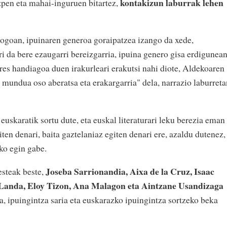
kontakizun laburrak lehen
ezpen eta mahai-inguruen bitartez,
ogoan, ipuinaren generoa goraipatzea izango da xede,
i da bere ezaugarri bereizgarria, ipuina genero gisa erdigunea
res handiagoa duen irakurleari erakutsi nahi diote, Aldekoaren
n mundua oso aberatsa eta erakargarria" dela, narrazio laburreta
euskaratik sortu dute, eta euskal literaturari leku berezia eman
ten denari, baita gaztelaniaz egiten denari ere, azaldu dutenez,
ko egin gabe.
Joseba Sarrionandia, Aixa de la Cruz, Isaac
esteak beste,
Landa, Eloy Tizon, Ana Malagon eta Aintzane Usandizaga
a, ipuingintza saria eta euskarazko ipuingintza sortzeko beka