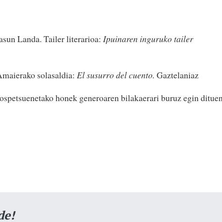
asun Landa. Tailer literarioa:
Ipuinaren inguruko tailer
Amaierako solasaldia:
El susurro del cuento.
Gaztelaniaz
ospetsuenetako honek generoaren bilakaerari buruz egin ditue
de!