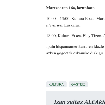
Martxoaren 16a, larunbata
10:00 – 13:00, Kultura Etxea. Mari
literarioa.
Euskaraz.
18:00, Kultura Etxea. Eloy Tizon. 
Ipuin hispanoamerikarraren idazle 
azken gogoetak eskainiko dizkigu.
KULTURA
GASTEIZ
Izan zaitez ALEAki