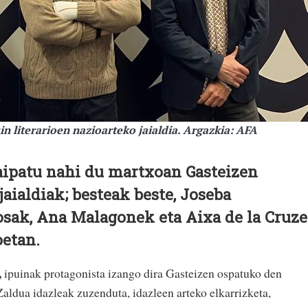
n literarioen nazioarteko jaialdia. Argazkia: AFA
aipatu nahi du martxoan Gasteizen
aialdiak; besteak beste, Joseba
osak, Ana Malagonek eta Aixa de la Cruz
oetan.
,
ipuinak protagonista izango dira Gasteizen ospatuko den
Zaldua idazleak zuzenduta, idazleen arteko elkarrizketa,