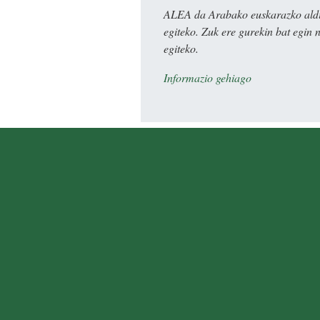
ALEA da Arabako euskarazko aldiz
egiteko. Zuk ere gurekin bat egin 
egiteko.
Informazio gehiago