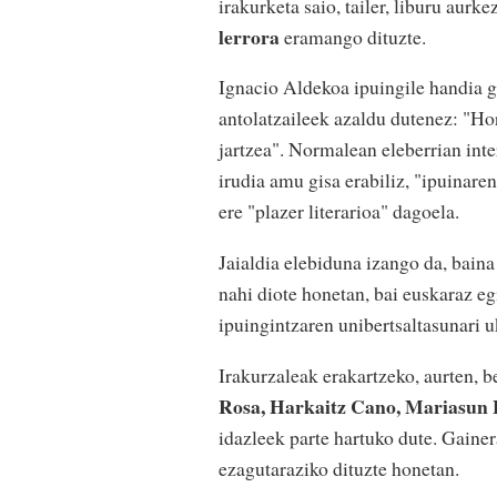
irakurketa saio, tailer, liburu aurk
lerrora
eramango dituzte.
Ignacio Aldekoa ipuingile handia g
antolatzaileek azaldu dutenez: "Hor
jartzea". Normalean eleberrian inte
irudia amu gisa erabiliz, "ipuinare
ere "plazer literarioa" dagoela.
Jaialdia elebiduna izango da, baina 
nahi diote honetan, bai euskaraz egi
ipuingintzaren unibertsaltasunari u
Irakurzaleak erakartzeko, aurten, b
Rosa, Harkaitz Cano, Mariasun 
idazleek parte hartuko dute. Gainer
ezagutaraziko dituzte honetan.