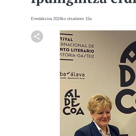
Erredakzioa
2024ko otsailaren 15a