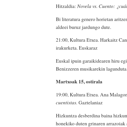
Hitzaldia:
Novela vs. Cuento: ¿cuá
Bi literatura genero horietan aritz
aldeei buruz jardungo dute.
21:00, Kultura Etxea. Harkaitz Can
irakurketa. Euskaraz
Euskal ipuin garaikidearen hiru egi
Benizzeren musikarekin lagunduta
Martxoak 15, ostirala
19:00, Kultura Etxea. Ana Malagon,
cuentistas.
Gaztelaniaz
Hizkuntza desberdina baina hizkunt
honekiko duten grinaren arrazoiak 