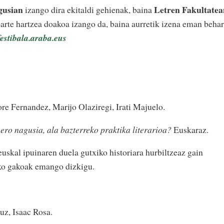
gusian
Letren Fakultatea
izango dira ekitaldi gehienak, baina
parte hartzea doakoa izango da, baina aurretik izena eman behar
estibala.araba.eus
ore Fernandez, Marijo Olaziregi, Irati Majuelo.
ero nagusia, ala bazterreko praktika literarioa?
Euskaraz.
euskal ipuinaren duela gutxiko historiara hurbiltzeaz gain
ko gakoak emango dizkigu.
uz, Isaac Rosa.