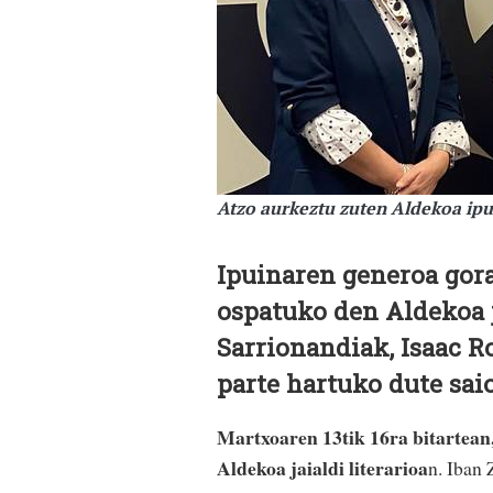
Atzo aurkeztu zuten Aldekoa ipui
Ipuinaren generoa gor
ospatuko den Aldekoa j
Sarrionandiak, Isaac R
parte hartuko dute sai
Martxoaren 13tik 16ra bitartean
Aldekoa jaialdi literarioa
n. Iban 