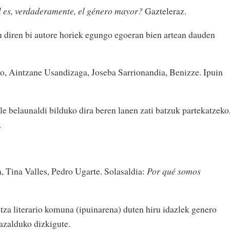
l es, verdaderamente, el género mayor?
Gazteleraz.
en diren bi autore horiek egungo egoeran bien artean dauden
o, Aintzane Usandizaga, Joseba Sarrionandia, Benizze. Ipuin
le belaunaldi bilduko dira beren lanen zati batzuk partekatzeko
.
 Tina Valles, Pedro Ugarte. Solasaldia:
Por qué somos
za literario komuna (ipuinarena) duten hiru idazlek genero
azalduko dizkigute.