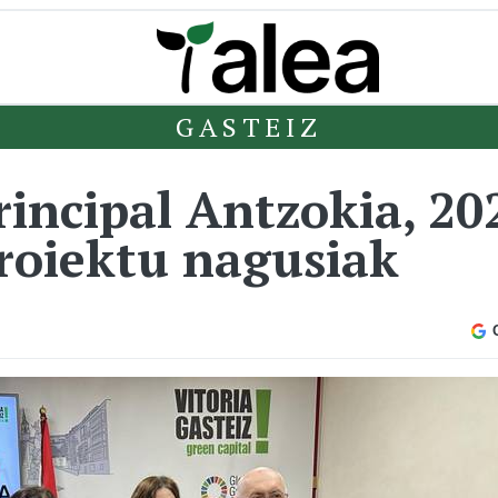
GASTEIZ
incipal Antzokia, 20
roiektu nagusiak