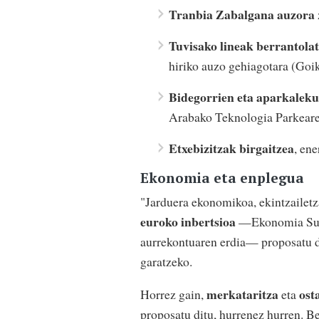
Tranbia Zabalgana auzora
Tuvisako lineak berrantola
hiriko auzo gehiagotara (Goiko
Bidegorrien eta aparkalek
Arabako Teknologia Parkeare
Etxebizitzak birgaitzea
, ene
Ekonomia eta enplegua
"Jarduera ekonomikoa, ekintzailetz
euroko inbertsioa
—Ekonomia Susta
aurrekontuaren erdia— proposatu d
garatzeko.
merkataritza
ost
Horrez gain,
eta
proposatu ditu, hurrenez hurren. B