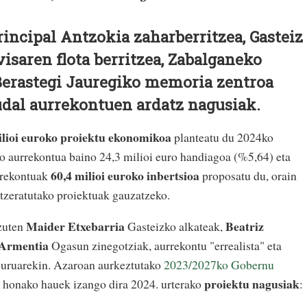
rincipal Antzokia zaharberritzea, Gasteiz
visaren flota berritzea, Zabalganeko
Berastegi Jauregiko memoria zentroa
udal aurrekontuen ardatz nagusiak.
ilioi euroko proiektu ekonomikoa
planteatu du 2024ko
o aurrekontua baino 24,3 milioi euro handiagoa (%5,64) eta
60,4 milioi euroko inbertsioa
urrekontuak
proposatu du, orain
atzeratutako proiektuak gauzatzeko.
Maider Etxebarria
Beatriz
 zuten
Gasteizko alkateak,
 Armentia
Ogasun zinegotziak, aurrekontu "errealista" eta
lburuarekin. Azaroan aurkeztutako
2023/2027ko Gobernu
proiektu nagusiak
e, honako hauek izango dira 2024. urterako
: