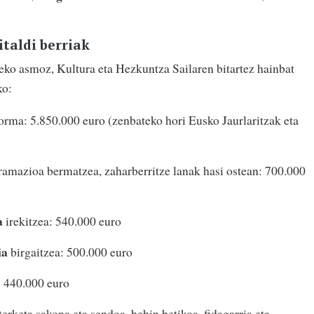
italdi berriak
eko asmoz, Kultura eta Hezkuntza Sailaren bitartez hainbat
ko:
forma: 5.850.000 euro (zenbateko hori Eusko Jaurlaritzak eta
ramazioa bermatzea, zaharberritze lanak hasi ostean: 700.000
a
irekitzea: 540.000 euro
ia
birgaitzea: 500.000 euro
: 440.000 euro
erketa sakona eta sendoa, behin betikoa, fidagarria eta