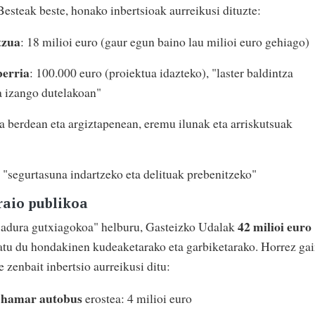
 Besteak beste, honako inbertsioak aurreikusi dituzte:
tzua
: 18 milioi euro (gaur egun baino lau milioi euro gehiago)
berria
: 100.000 euro (proiektua idazteko), "laster baldintza
a izango dutelakoan"
a berdean eta argiztapenean, eremu ilunak eta arriskutsuak
, "segurtasuna indartzeko eta delituak prebenitzeko"
raio publikoa
42 milioi euro
tsadura gutxiagokoa" helburu, Gasteizko Udalak
atu du hondakinen kudeaketarako eta garbiketarako. Horrez gai
 zenbait inbertsio aurreikusi ditu:
 hamar autobus
erostea: 4 milioi euro