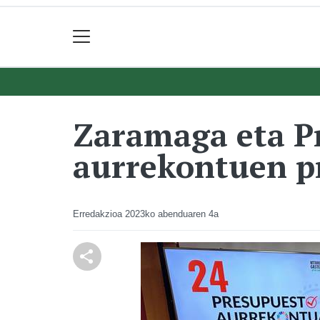
Zaramaga eta Pr
aurrekontuen p
Erredakzioa
2023ko abenduaren 4a