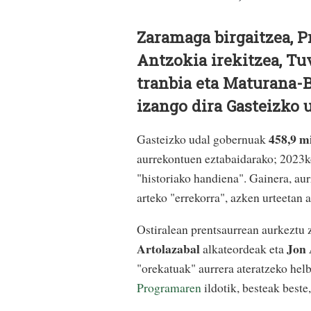
Zaramaga birgaitzea, P
Antzokia irekitzea, Tu
tranbia eta Maturana-
izango dira Gasteizko 
458,9 m
Gasteizko udal gobernuak
aurrekontuen eztabaidarako; 2023k
"historiako handiena". Gainera, a
arteko "errekorra", azken urteetan 
Ostiralean prentsaurrean aurkeztu
Artolazabal
Jon
alkateordeak eta
"orekatuak" aurrera ateratzeko he
Programaren
ildotik, besteak best