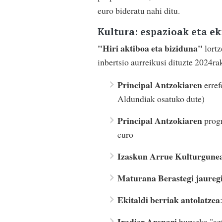
euro bideratu nahi ditu.
Kultura: espazioak eta ek
"Hiri aktiboa eta biziduna"
lortz
inbertsio aurreikusi dituzte 2024ra
Principal Antzokiaren
erre
Aldundiak osatuko dute)
Principal Antzokiaren
prog
euro
Izaskun Arrue Kulturgune
Maturana Berastegi jaureg
Ekitaldi berriak antolatzea
Iradier Arenari
buruzko "azt