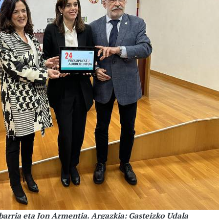
barria eta Jon Armentia. Argazkia: Gasteizko Udala