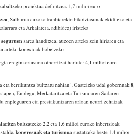
zabaltzeko proiektua definitzea: 1,7 milioi euro
tzea
, Salburua auzoko tranbiarekin bikoiztasunak ekiditeko eta
larrara eta Arkaiatera, adibidez) iristeko
u seguruen
sarea handitzea, auzoen arteko zein hiriaren eta
n arteko konexioak hobetzeko
rgia eraginkortasuna oinarritzat hartuta: 4,1 milioi euro
8
a eta berrikuntza bultzatu nahian", Gasteizko udal gobernuak
pen, Enplegu, Merkataritza eta Turismoaren Sailaren
u enpleguaren eta prestakuntzaren arloan neurri zehatzak
alaritza
bultzatzeko 2,2 eta 1,6 milioi euroko inbertsioak
kongresuak eta turismoa
estalde,
sustatzeko beste 1,4 milioi