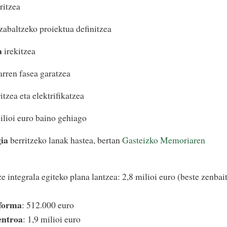
ritzea
zabaltzeko proiektua definitzea
a
irekitzea
rren fasea garatzea
itzea eta elektrifikatzea
milioi euro baino gehiago
ia
berritzeko lanak hastea, bertan
Gasteizko Memoriaren
e integrala egiteko plana lantzea: 2,8 milioi euro (beste zenbai
eforma
: 512.000 euro
entroa
: 1,9 milioi euro