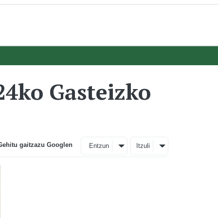
24ko Gasteizko
Gehitu gaitzazu Googlen
Entzun
Itzuli