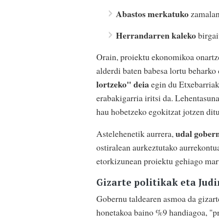
Abastos merkatuko
zamalane
Herrandarren kaleko
birgai
Orain, proiektu ekonomikoa onartz
alderdi baten babesa lortu behark
lortzeko" deia
egin du Etxebarriak
erabakigarria iritsi da. Lehentasuna
hau hobetzeko egokitzat jotzen dit
udal gobern
Astelehenetik aurrera,
ostiralean aurkeztutako aurrekontu
etorkizunean proiektu gehiago mar
Gizarte politikak eta Ju
Gobernu taldearen asmoa da gizart
honetakoa baino %9 handiagoa, "pr