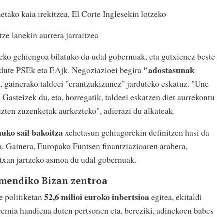
tako kaia irekitzea, El Corte Inglesekin lotzeko
tze lanekin aurrera jarraitzea
eko gehiengoa bilatuko du udal gobernuak, eta gutxienez beste
"adostasunak
o dute PSEk eta EAjk. Negoziazioei begira
, gainerako taldeei "erantzukizunez" jarduteko eskatuz. "Une
 Gasteizek du, eta, horregatik, taldeei eskatzen diet aurrekontu
uzten zuzenketak aurkezteko", adierazi du alkateak.
uko sail bakoitza
xehetasun gehiagorekin definitzen hasi da
a. Gainera, Europako Funtsen finantziazioaren arabera,
txan jartzeko asmoa du udal gobernuak.
dimendiko Bizan zentroa
52,6 milioi euroko inbertsioa
e politiketan
egitea, ekitaldi
emia handiena duten pertsonen eta, bereziki, adinekoen babes