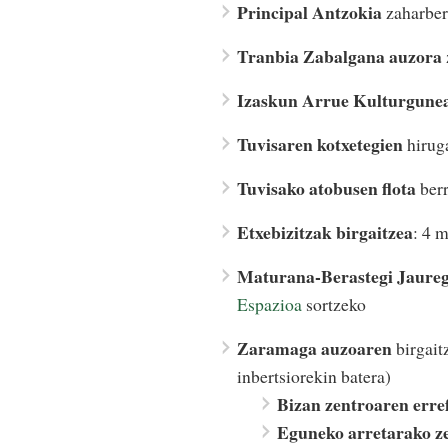
Principal Antzokia
zaharber
Tranbia Zabalgana auzora
Izaskun Arrue Kulturgune
Tuvisaren kotxetegien
hiruga
Tuvisako atobusen flota
berr
Etxebizitzak birgaitzea
: 4 
Maturana-Berastegi Jaureg
Espazioa
sortzeko
Zaramaga auzoaren
birgaitz
inbertsiorekin batera)
Bizan zentroaren err
Eguneko arretarako z