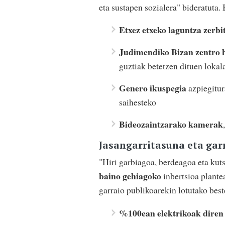
eta sustapen sozialera" bideratuta.
Etxez etxeko laguntza zerbi
Judimendiko Bizan zentro 
guztiak betetzen dituen lokal
Genero ikuspegia
azpiegitur
saihesteko
Bideozaintzarako kamerak
Jasangarritasuna eta gar
"Hiri garbiagoa, berdeagoa eta ku
baino gehiagoko
inbertsioa plante
garraio publikoarekin lotutako beste
%100ean elektrikoak diren