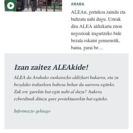
ARABA
ALEAn, gertukoa zaindu eta
bultzatu nahi dugu. Urteak
dira ALEA aldizkaria zuon
negozioak iragartzeko bide
bezala eskaini genuenetik,
baina, garai be…
Izan zaitez ALEAkide!
ALEA da Arabako euskarazko aldizkari bakarra, eta zu
bezalako irakurleen babesa behar du aurrera egiteko.
Zuk ere gurekin bat egin nahi al duzu? Aukera
ezberdinak dituzu gure proiektuarekin bat egiteko.
Informazio gehiago