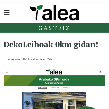
GASTEIZ
DekoLeihoak 0km gidan!
Erredakzioa
2023ko ekainaren 29a