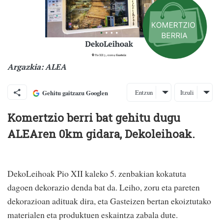
Argazkia: ALEA
Entzun
Itzuli
Gehitu gaitzazu Googlen
Komertzio berri bat gehitu dugu
ALEAren 0km gidara, Dekoleihoak.
DekoLeihoak Pio XII kaleko 5. zenbakian kokatuta
dagoen dekorazio denda bat da. Leiho, zoru eta pareten
dekorazioan adituak dira, eta Gasteizen bertan ekoiztutako
materialen eta produktuen eskaintza zabala dute.