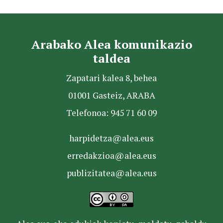
Arabako Alea komunikazio
taldea
Zapatari kalea 8, behea
01001 Gasteiz, ARABA
Telefonoa: 945 71 60 09
harpidetza@alea.eus
erredakzioa@alea.eus
publizitatea@alea.eus