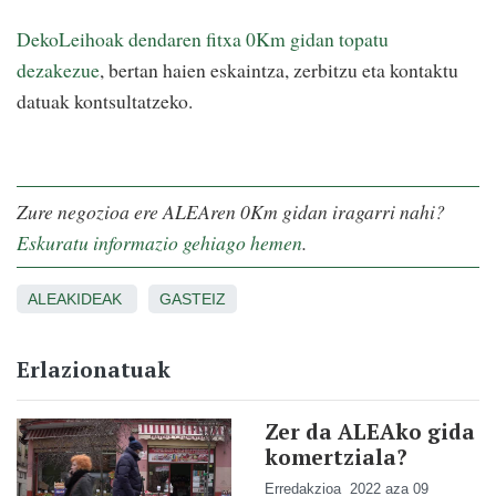
DekoLeihoak dendaren fitxa 0Km gidan topatu
dezakezue
, bertan haien eskaintza, zerbitzu eta kontaktu
datuak kontsultatzeko.
Zure negozioa ere ALEAren 0Km gidan iragarri nahi?
Eskuratu informazio gehiago hemen
.
ALEAKIDEAK
GASTEIZ
Erlazionatuak
Zer da ALEAko gida
komertziala?
Erredakzioa
2022 aza 09