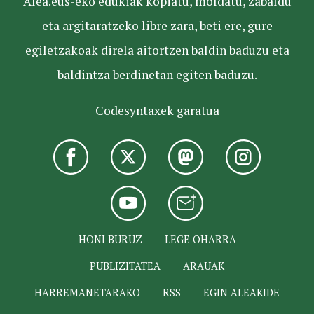
Alea.eus-eko edukiak kopiatu, moldatu, zabaldu
eta argitaratzeko libre zara, beti ere, gure
egiletzakoak direla aitortzen baldin baduzu eta
baldintza berdinetan egiten baduzu.
Codesyntaxek garatua
HONI BURUZ
LEGE OHARRA
PUBLIZITATEA
ARAUAK
HARREMANETARAKO
RSS
EGIN ALEAKIDE