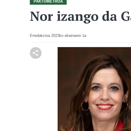
PAKTOMETROA
Nor izango da 
Erredakzioa
2023ko ekainaren 1a