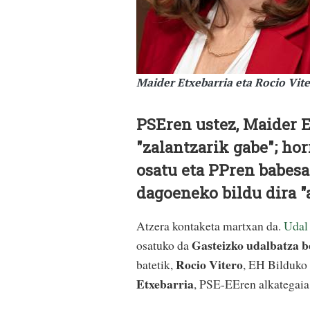
Maider Etxebarria eta Rocio Vite
PSEren ustez, Maider E
"zalantzarik gabe"; ho
osatu eta PPren babesa
dagoeneko bildu dira "
Atzera kontaketa martxan da.
Udal 
Gasteizko udalbatza b
osatuko da
Rocio Vitero
batetik,
, EH Bilduko 
Etxebarria
, PSE-EEren alkategaia