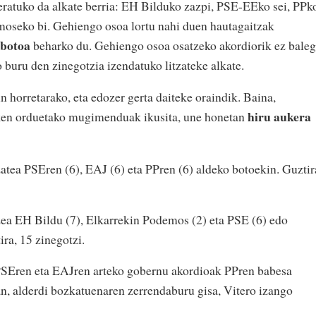
eratuko da alkate berria: EH Bilduko zazpi, PSE-EEko sei, PPk
moseko bi. Gehiengo osoa lortu nahi duen hautagaitzak
 botoa
beharko du. Gehiengo osoa osatzeko akordiorik ez baleg
 buru den zinegotzia izendatuko litzateke alkate.
un horretarako, eta edozer gerta daiteke oraindik. Baina,
hiru aukera
zken orduetako mugimenduak ikusita, une honetan
atea PSEren (6), EAJ (6) eta PPren (6) aldeko botoekin. Guztir
ea EH Bildu (7), Elkarrekin Podemos (2) eta PSE (6) edo
ra, 15 zinegotzi.
PSEren eta EAJren arteko gobernu akordioak PPren babesa
an, alderdi bozkatuenaren zerrendaburu gisa, Vitero izango