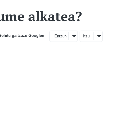
ume alkatea?
Gehitu gaitzazu Googlen
Entzun
Itzuli