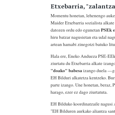
Etxebarria, "zalantza
Momentu honetan, lehenengo aukera 
Maider Etxebarria sozialista alkate 
PSEk et
datozen ordu edo egunetan
hiru batzar nagusietan eta udal na
artean hamabi zinegotzi batuko lit
Hala ere, Eneko Andueza PSE-EEko
ziurtatu du Etxebarria alkate izang
"doako" babesa
izango duela —
g
EH Bilduri alkatetza kentzeko. Buru
parte izango. Une honetan, beraz, 
harago, ezer ez dago ziurtatuta.
EH Bilduko koordinatzaile nagusi
"EH Bilduren aurkako aliantza sant