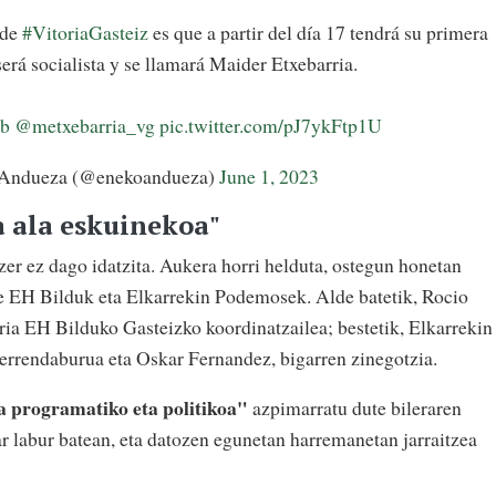
 de
#VitoriaGasteiz
es que a partir del día 17 tendrá su primera
será socialista y se llamará Maider Etxebarria.
tb
@metxebarria_vg
pic.twitter.com/pJ7ykFtp1U
Andueza (@enekoandueza)
June 1, 2023
 ala eskuinekoa"
zer ez dago idatzita. Aukera horri helduta, ostegun honetan
e EH Bilduk eta Elkarrekin Podemosek. Alde batetik, Rocio
ria EH Bilduko Gasteizko koordinatzailea; bestetik, Elkarrekin
rrendaburua eta Oskar Fernandez, bigarren zinegotzia.
a programatiko eta politikoa"
azpimarratu dute bileraren
ar labur batean, eta datozen egunetan harremanetan jarraitzea