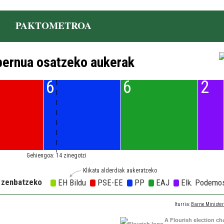
PAKTOMETROA
A Flourish election ch