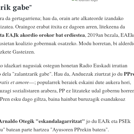
rik gabe"
da gertagarriena; hau da, orain arte alkateorde izandako
izatea. Oraingoz erabat itxita ez dagoen arren, litekeena da
a EAJk akordio orokor bat erdiestea
, 2019an bezala, EAEk
gusietan koalizio gobernuak osatzeko. Modu horretan, bi alderd
uzkete Gasteizen.
 idazkari nagusiak ostegun honetan Radio Euskadi irratian
PPr
o dela "zalantzarik gabe". Hau da, Anduezak ziurtzat jo du
ratis et amore
—; popularrek beraiek eskaini dute aukera hori,
zagi sozialistaren arabera, PP ez litzateke udal gobernu horre
PPren esku dago giltza, baina hainbat buruzagik esandakoaz
Arnaldo Otegik "eskandalagarritzat"
jo du EAJk eta PSEk
u" batean parte hartzea "Ayusoren PPrekin batera".