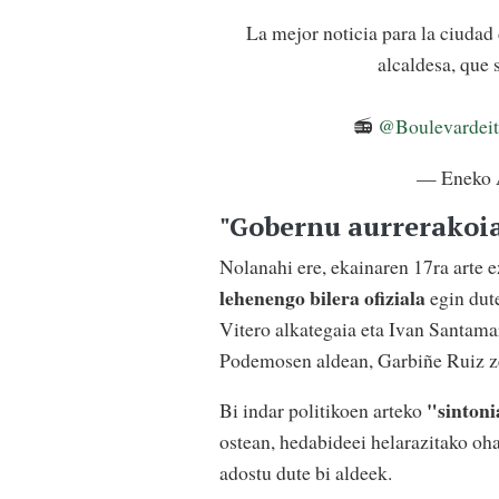
La mejor noticia para la ciudad
alcaldesa, que 
📻
@Boulevardei
— Eneko 
"Gobernu aurrerakoia
Nolanahi ere, ekainaren 17ra arte e
lehenengo bilera ofiziala
egin dut
Vitero alkategaia eta Ivan Santama
Podemosen aldean, Garbiñe Ruiz ze
"sintoni
Bi indar politikoen arteko
ostean, hedabideei helarazitako oh
adostu dute bi aldeek.