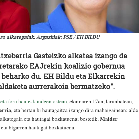
ro alkategaiak. Argazkiak: PSE / EH BILDU
txebarria Gasteizko alkatea izango da
rretarako EAJrekin koalizio gobernua
 beharko du. EH Bildu eta Elkarrekin
aldaketa aurrerakoia bermatzeko".
eta foru hauteskundeen ostean
, ekainaren 17an, larunbatean,
erria
, eta bertan bi hautagaitza izango dira mahaigainean: alde
Maider
alkategaia eta hautagai bozkatuena; bestetik,
 eta bigarren hautagai bozkatuena.