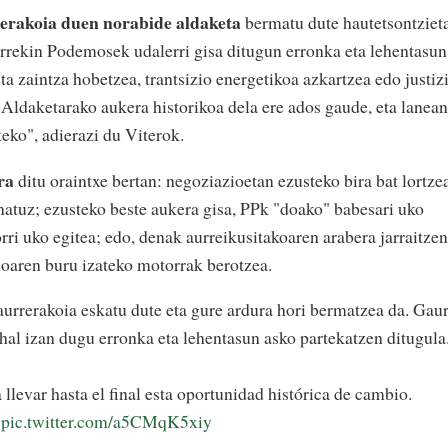
rerakoia duen norabide aldaketa
bermatu dute hautetsontziet
rrekin Podemosek udalerri gisa ditugun erronka eta lehentasun
ta zaintza hobetzea, trantsizio energetikoa azkartzea edo justiz
 Aldaketarako aukera historikoa dela ere ados gaude, eta lanean
eko", adierazi du Viterok.
ra
ditu oraintxe bertan: negoziazioetan ezusteko bira bat lortzea
tuz; ezusteko beste aukera gisa, PPk "doako" babesari uko
ri uko egitea; edo, denak aurreikusitakoaren arabera jarraitzen
ioaren buru izateko motorrak berotzea.
aurrerakoia eskatu dute eta gure ardura hori bermatzea da. Gau
ahal izan dugu erronka eta lehentasun asko partekatzen ditugula
llevar hasta el final esta oportunidad histórica de cambio.
pic.twitter.com/a5CMqK5xiy