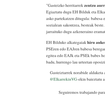
zentzu aur
"Gasteizko herritarrek
Egiaztatu dugu EH Bilduk eta Elka
asko partekatzen ditugula: babesa e
sozialean sakontzea, besteak beste.
jarraituko dugu azkeneraino eramat
hiru auke
EH Bilduko alkategaiak
PSEren edo EAJren babesa beregana
egitea edo EAJk eta PSEk babes hor
badu, hurrengo lau urteetan oposiz
Gasteiztarrek norabide aldaketa 
@ElkarrekinVG
-ekin baieztatu 
Seguiremos trabajando para 