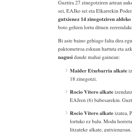
Guztira 27 zinegotziren artean auk
sei, EAJko sei eta Elkarrekin Pode
gutxienez 14 zinegotziren aldeko
boto gehien lortu dituen zerrendako
Bi aste baino gehiago falta dira eg
paktometroa eskuan hartuta eta a
nagusi
daude mahai gainean:
Maider Etxebarria alkate
iz
18 zinegotzi.
Rocio Vitero alkate
izendatz
EAJren (6) babesarekin. Guzti
Rocio Vitero alkate
izatea, 
lortuko ez balu. Modu horret
litzateke alkate, gutxiengoan.