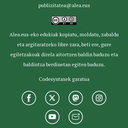
publizitatea@alea.eus
Alea.eus-eko edukiak kopiatu, moldatu, zabaldu
eta argitaratzeko libre zara, beti ere, gure
egiletzakoak direla aitortzen baldin baduzu eta
baldintza berdinetan egiten baduzu.
Codesyntaxek garatua