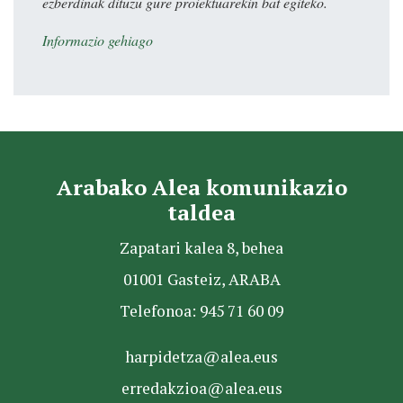
ezberdinak dituzu gure proiektuarekin bat egiteko.
Informazio gehiago
Arabako Alea komunikazio
taldea
Zapatari kalea 8, behea
01001 Gasteiz, ARABA
Telefonoa: 945 71 60 09
harpidetza@alea.eus
erredakzioa@alea.eus