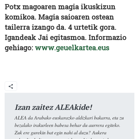
Potx magoaren magia ikuskizun
komikoa. Magia saioaren ostean
tailerra izango da. 4 urtetik gora.
Igandeak Jai egitasmoa. Informazio
gehiago:
www.geuelkartea.eus
Izan zaitez ALEAkide!
ALEA da Arabako euskarazko aldizkari bakarra, eta zu
bezalako irakurleen babesa behar du aurrera egiteko.
Zuk ere gurekin bat egin nahi al duzu? Aukera