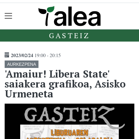
GASTEIZ
2023/02/24
19:00 - 20:15
AURKEZPENA
'Amaiur! Libera State'
saiakera grafikoa, Asisko
Urmeneta