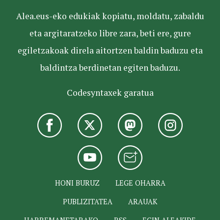
Alea.eus-eko edukiak kopiatu, moldatu, zabaldu
eta argitaratzeko libre zara, beti ere, gure
egiletzakoak direla aitortzen baldin baduzu eta
baldintza berdinetan egiten baduzu.
Codesyntaxek garatua
HONI BURUZ
LEGE OHARRA
PUBLIZITATEA
ARAUAK