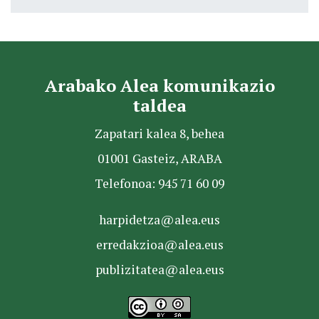
Arabako Alea komunikazio
taldea
Zapatari kalea 8, behea
01001 Gasteiz, ARABA
Telefonoa: 945 71 60 09
harpidetza@alea.eus
erredakzioa@alea.eus
publizitatea@alea.eus