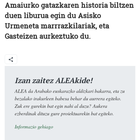
Amaiurko gatazkaren historia biltzen
duen liburua egin du Asisko
Urmeneta marrrazkilariak, eta
Gasteizen aurkeztuko du.
Izan zaitez ALEAkide!
ALEA da Arabako euskarazko aldizkari bakarra, eta zu
bezalako irakurleen babesa behar du aurrera egiteko.
Zuk ere gurekin bat egin nahi al duzu? Aukera
ezberdinak dituzu gure proiektuarekin bat egiteko.
Informazio gehiago