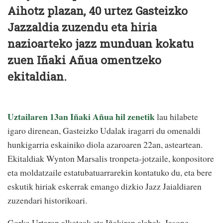
Aihotz plazan, 40 urtez Gasteizko
Jazzaldia zuzendu eta hiria
nazioarteko jazz munduan kokatu
zuen Iñaki Añua omentzeko
ekitaldian.
Uztailaren 13an Iñaki Añua hil zenetik
lau hilabete
igaro direnean, Gasteizko Udalak iragarri du omenaldi
hunkigarria eskainiko diola azaroaren 22an, asteartean.
Ekitaldiak Wynton Marsalis tronpeta-jotzaile, konpositore
eta moldatzaile estatubatuarrarekin kontatuko du, eta bere
eskutik hiriak eskerrak emango dizkio Jazz Jaialdiaren
zuzendari historikoari.
Gorka Urtaran alkateak eta Iñakiren alabak, Jasone