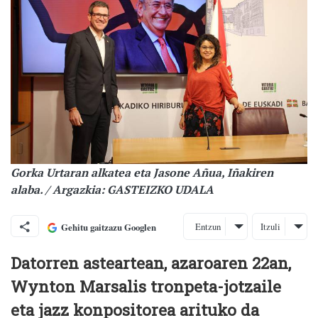
Gorka Urtaran alkatea eta Jasone Añua, Iñakiren
alaba. / Argazkia: GASTEIZKO UDALA
Entzun
Itzuli
Gehitu gaitzazu Googlen
Datorren asteartean, azaroaren 22an,
Wynton Marsalis tronpeta-jotzaile
eta jazz konpositorea arituko da