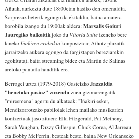
Añuak, aurkeztu dute 18:00etan hasiko den omenaldia.
Sorpresaz beterik egongo da ekitaldia, baina amaiera
Marsalis Goiuri
borobila izango du 19:00ak aldera:
Jauregiko balkoitik
joko du
Vitoria Suite
izeneko bere
laneko
Iñakiren erabakia
konposizioa; Aihotz plazatik
jarraitzeko aukera egongo da (argiztapen bereziarekin
egokituta), baita streaming bidez eta Martin de Salinas
aretoko pantaila handitik ere.
Jazzaldia
Berrogei urtez (1979-2018) Gasteizko
"benetako pasioz" zuzendu
zuen gizonarengatik
"miresmena" agertu du alkateak: "Iñakiri esker,
Mendizorrotzako pabiloiak lehen mailako musikarien
kontzertuak jaso zituen: Ella Fitzgerald, Pat Metheny,
Sarah Vaughan, Dizzy Gillespie, Chick Corea, Al Jarreau
eta Bobby McFerrin, besteak beste, baina New Orleanseko