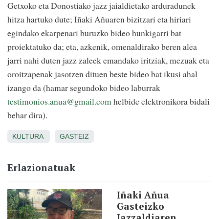
Getxoko eta Donostiako jazz jaialdietako arduradunek
hitza hartuko dute; Iñaki Añuaren bizitzari eta hiriari
egindako ekarpenari buruzko bideo hunkigarri bat
proiektatuko da; eta, azkenik, omenaldirako beren alea
jarri nahi duten jazz zaleek emandako iritziak, mezuak eta
oroitzapenak jasotzen dituen beste bideo bat ikusi ahal
izango da (hamar segundoko bideo laburrak
testimonios.anua@gmail.com
helbide elektronikora bidali
behar dira).
KULTURA
GASTEIZ
Erlazionatuak
Iñaki Añua
Gasteizko
Jazzaldiaren