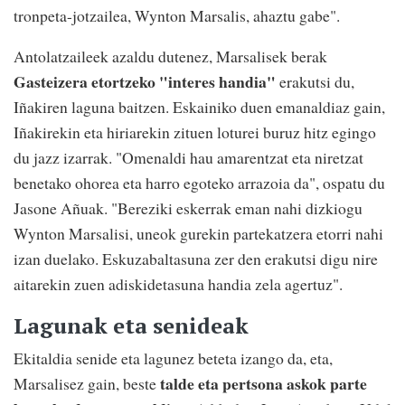
tronpeta-jotzailea, Wynton Marsalis, ahaztu gabe".
Antolatzaileek azaldu dutenez, Marsalisek berak
Gasteizera etortzeko "interes handia"
erakutsi du,
Iñakiren laguna baitzen. Eskainiko duen emanaldiaz gain,
Iñakirekin eta hiriarekin zituen loturei buruz hitz egingo
du jazz izarrak. "Omenaldi hau amarentzat eta niretzat
benetako ohorea eta harro egoteko arrazoia da", ospatu du
Jasone Añuak. "Bereziki eskerrak eman nahi dizkiogu
Wynton Marsalisi, uneok gurekin partekatzera etorri nahi
izan duelako. Eskuzabaltasuna zer den erakutsi digu nire
aitarekin zuen adiskidetasuna handia zela agertuz".
Lagunak eta senideak
Ekitaldia senide eta lagunez beteta izango da, eta,
talde eta pertsona askok parte
Marsalisez gain, beste