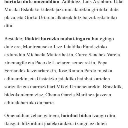
hartuko dute omenaldian
. Adibidez, Luis Aranburu Udal
Musika Eskolako kideek jazz musikarekin girotuko dute
plaza, eta Gorka Urtaran alkateak hitz batzuk eskainiko
ditu.
Iñakiri buruzko mahai-inguru bat
Bestalde,
egingo
dute ere, Montreauxeko Jazz Jaialdiko Fundazioko
arduradun Michaela Maiterthekin, Curro Sanchez Varela
zinemagile eta Paco de Luciaren semearekin, Pepa
Fernandez kazetariarekin, Jose Ramon Pardo musika
adituarekin, eta Gasteizko jaialdiko hainbat kartelen
sortzaile eta marrazkilari Mikel Urmenetarekin. Brasildik,
bideokonferentziaz, Chema Garcia Martinez jazzean
adituak hartuko du parte.
hainbat bideo
Omenaldian zehar, gainera,
izango dira
ikusgai: hitzordura joateko aukera izango ez duten