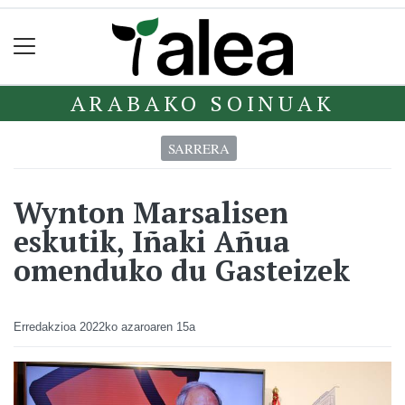
ARABAKO SOINUAK
SARRERA
Wynton Marsalisen
eskutik, Iñaki Añua
omenduko du Gasteizek
Erredakzioa
2022ko azaroaren 15a