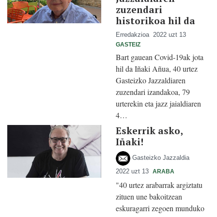
zuzendari
historikoa hil da
Erredakzioa
2022 uzt 13
GASTEIZ
Bart gauean Covid-19ak jota
hil da Iñaki Añua, 40 urtez
Gasteizko Jazzaldiaren
zuzendari izandakoa, 79
urterekin eta jazz jaialdiaren
4…
Eskerrik asko,
Iñaki!
Gasteizko Jazzaldia
2022 uzt 13
ARABA
"40 urtez arabarrak argiztatu
zituen une bakoitzean
eskuragarri zegoen munduko