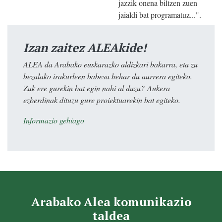
jazzik onena biltzen zuen
jaialdi bat programatuz...".
Izan zaitez ALEAkide!
ALEA da Arabako euskarazko aldizkari bakarra, eta zu
bezalako irakurleen babesa behar du aurrera egiteko.
Zuk ere gurekin bat egin nahi al duzu? Aukera
ezberdinak dituzu gure proiektuarekin bat egiteko.
Informazio gehiago
Arabako Alea komunikazio
taldea