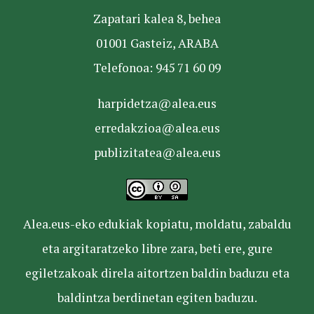
Zapatari kalea 8, behea
01001 Gasteiz, ARABA
Telefonoa: 945 71 60 09
harpidetza@alea.eus
erredakzioa@alea.eus
publizitatea@alea.eus
Alea.eus-eko edukiak kopiatu, moldatu, zabaldu
eta argitaratzeko libre zara, beti ere, gure
egiletzakoak direla aitortzen baldin baduzu eta
baldintza berdinetan egiten baduzu.