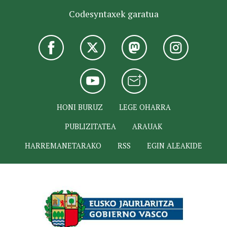
Codesyntaxek garatua
HONI BURUZ
LEGE OHARRA
PUBLIZITATEA
ARAUAK
HARREMANETARAKO
RSS
EGIN ALEAKIDE