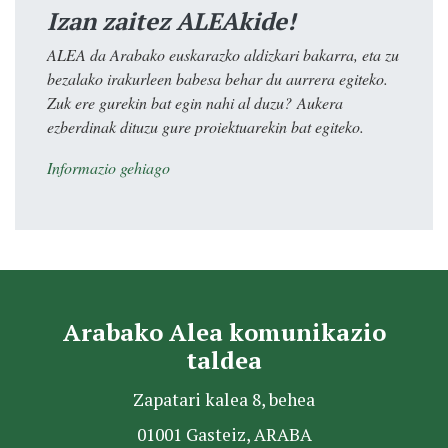
Izan zaitez ALEAkide!
ALEA da Arabako euskarazko aldizkari bakarra, eta zu
bezalako irakurleen babesa behar du aurrera egiteko.
Zuk ere gurekin bat egin nahi al duzu? Aukera
ezberdinak dituzu gure proiektuarekin bat egiteko.
Informazio gehiago
Arabako Alea komunikazio
taldea
Zapatari kalea 8, behea
01001 Gasteiz, ARABA