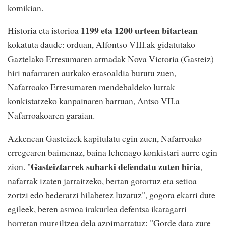
komikian.
1199 eta 1200 urteen bitartean
Historia eta istorioa
kokatuta daude: orduan, Alfontso VIII.ak gidatutako
Gaztelako Erresumaren armadak Nova Victoria (Gasteiz)
hiri nafarraren aurkako erasoaldia burutu zuen,
Nafarroako Erresumaren mendebaldeko lurrak
konkistatzeko kanpainaren barruan, Antso VII.a
Nafarroakoaren garaian.
Azkenean Gasteizek kapitulatu egin zuen, Nafarroako
erregearen baimenaz, baina lehenago konkistari aurre egin
Gasteiztarrek suharki defendatu zuten hiria
zion. "
,
nafarrak izaten jarraitzeko, bertan gotortuz eta setioa
zortzi edo bederatzi hilabetez luzatuz", gogora ekarri dute
egileek, beren asmoa irakurlea defentsa ikaragarri
horretan murgiltzea dela azpimarratuz: "Gorde data zure