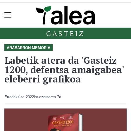
GASTEIZ
ARABARRON MEMORIA
Labetik atera da 'Gasteiz
1200, defentsa amaigabea'
eleberri grafikoa
Erredakzioa
2022ko azaroaren 7a