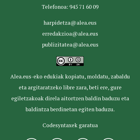
Telefonoa: 945 71 60 09
harpidetza@alea.eus
erredakzioa@alea.eus
publizitatea@alea.eus
Alea.eus-eko edukiak kopiatu, moldatu, zabaldu
eta argitaratzeko libre zara, beti ere, gure
egiletzakoak direla aitortzen baldin baduzu eta
baldintza berdinetan egiten baduzu.
Codesyntaxek garatua