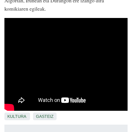
Algortan, Iruñean eta Durangon ere izango dira
komikiaren egileak.
KULTURA
GASTEIZ