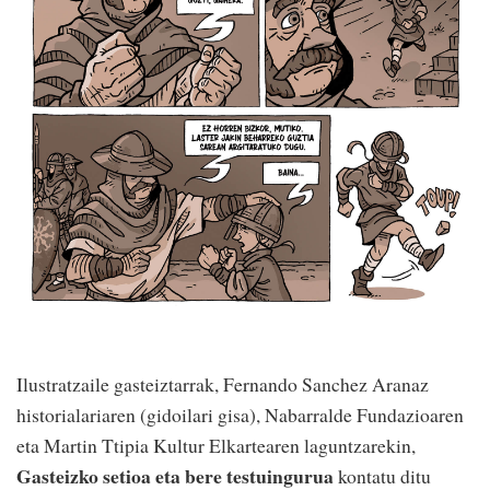
Ilustratzaile gasteiztarrak, Fernando Sanchez Aranaz
historialariaren (gidoilari gisa), Nabarralde Fundazioaren
eta Martin Ttipia Kultur Elkartearen laguntzarekin,
Gasteizko setioa eta bere testuingurua
kontatu ditu