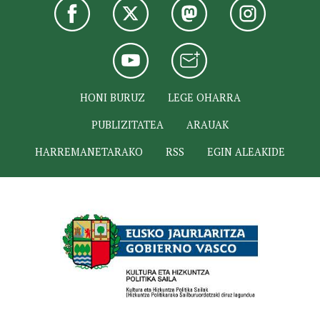
HONI BURUZ
LEGE OHARRA
PUBLIZITATEA
ARAUAK
HARREMANETARAKO
RSS
EGIN ALEAKIDE