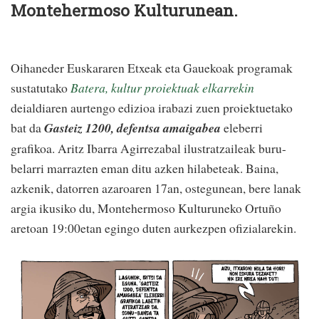
Montehermoso Kulturunean.
Oihaneder Euskararen Etxeak eta Gauekoak programak
sustatutako
Batera, kultur proiektuak elkarrekin
deialdiaren aurtengo edizioa irabazi zuen proiektuetako
bat da
Gasteiz 1200, defentsa amaigabea
eleberri
grafikoa. Aritz Ibarra Agirrezabal ilustratzaileak buru-
belarri marrazten eman ditu azken hilabeteak. Baina,
azkenik, datorren azaroaren 17an, ostegunean, bere lanak
argia ikusiko du, Montehermoso Kulturuneko Ortuño
aretoan 19:00etan egingo duten aurkezpen ofizialarekin.