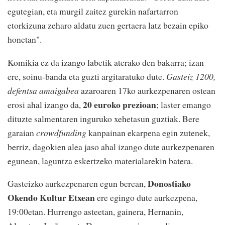
egutegian, eta murgil zaitez gurekin nafartarron
etorkizuna zeharo aldatu zuen gertaera latz bezain epiko
honetan".
Komikia ez da izango labetik aterako den bakarra; izan
ere, soinu-banda eta guzti argitaratuko dute.
Gasteiz 1200,
defentsa amaigabea
azaroaren 17ko aurkezpenaren ostean
20 euroko prezioan
erosi ahal izango da,
; laster emango
dituzte salmentaren inguruko xehetasun guztiak. Bere
garaian
crowdfunding
kanpainan ekarpena egin zutenek,
berriz, dagokien alea jaso ahal izango dute aurkezpenaren
egunean, laguntza eskertzeko materialarekin batera.
Donostiako
Gasteizko aurkezpenaren egun berean,
Okendo Kultur Etxean
ere egingo dute aurkezpena,
19:00etan. Hurrengo asteetan, gainera, Hernanin,