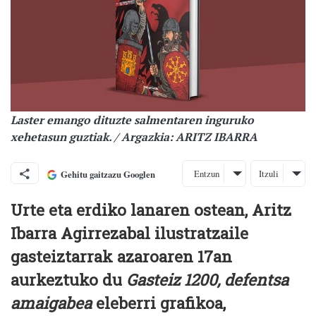
Laster emango dituzte salmentaren inguruko
xehetasun guztiak. / Argazkia: ARITZ IBARRA
Entzun
Itzuli
Gehitu gaitzazu Googlen
Urte eta erdiko lanaren ostean, Aritz
Ibarra Agirrezabal ilustratzaile
gasteiztarrak azaroaren 17an
aurkeztuko du
Gasteiz 1200, defentsa
amaigabea
eleberri grafikoa,