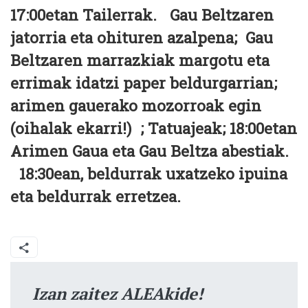
17:00etan Tailerrak. Gau Beltzaren
jatorria eta ohituren azalpena; Gau
Beltzaren marrazkiak margotu eta
errimak idatzi paper beldurgarrian;
arimen gauerako mozorroak egin
(oihalak ekarri!) ; Tatuajeak; 18:00etan
Arimen Gaua eta Gau Beltza abestiak.
18:30ean, beldurrak uxatzeko ipuina
eta beldurrak erretzea.
Izan zaitez ALEAkide!