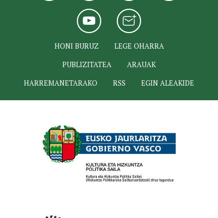
HONI BURUZ
LEGE OHARRA
PUBLIZITATEA
ARAUAK
HARREMANETARAKO
RSS
EGIN ALEAKIDE