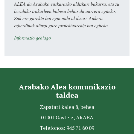
ALEA da Arabako euskarazko aldizkari bakarra, eta zu
bezalako irakurleen babesa behar du aurrera egiteko.
Zuk ere gurekin bat egin nahi al duzu? Aukera
ezberdinak dituzu gure proiektuarekin bat egiteko.
Informazio gehiago
Arabako Alea komunikazio
taldea
Zapatari kalea 8, behea
01001 Gasteiz, ARABA
Telefonoa: 945 71 60 09