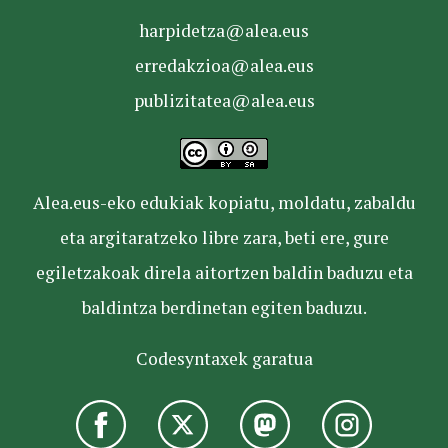
harpidetza@alea.eus
erredakzioa@alea.eus
publizitatea@alea.eus
Alea.eus-eko edukiak kopiatu, moldatu, zabaldu
eta argitaratzeko libre zara, beti ere, gure
egiletzakoak direla aitortzen baldin baduzu eta
baldintza berdinetan egiten baduzu.
Codesyntaxek garatua