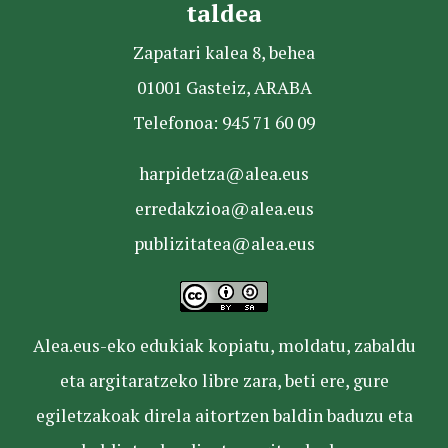
taldea
Zapatari kalea 8, behea
01001 Gasteiz, ARABA
Telefonoa: 945 71 60 09
harpidetza@alea.eus
erredakzioa@alea.eus
publizitatea@alea.eus
Alea.eus-eko edukiak kopiatu, moldatu, zabaldu
eta argitaratzeko libre zara, beti ere, gure
egiletzakoak direla aitortzen baldin baduzu eta