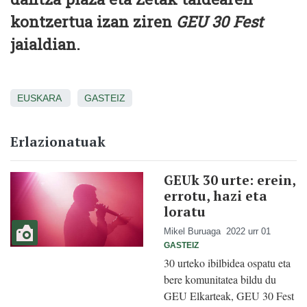
kontzertua izan ziren
GEU 30 Fest
jaialdian.
EUSKARA
GASTEIZ
Erlazionatuak
GEUk 30 urte: erein,
errotu, hazi eta
loratu
Mikel Buruaga
2022 urr 01
GASTEIZ
30 urteko ibilbidea ospatu eta
bere komunitatea bildu du
GEU Elkarteak, GEU 30 Fest