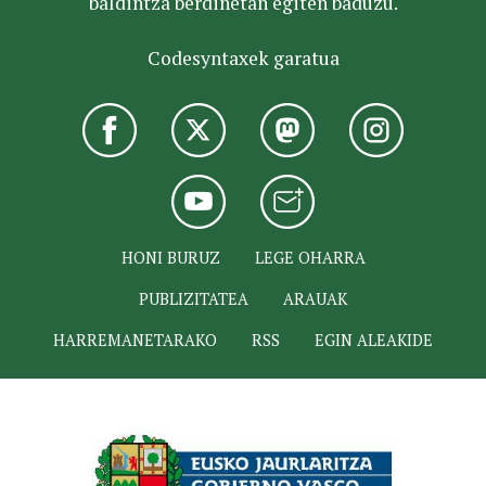
baldintza berdinetan egiten baduzu.
Codesyntaxek garatua
HONI BURUZ
LEGE OHARRA
PUBLIZITATEA
ARAUAK
HARREMANETARAKO
RSS
EGIN ALEAKIDE