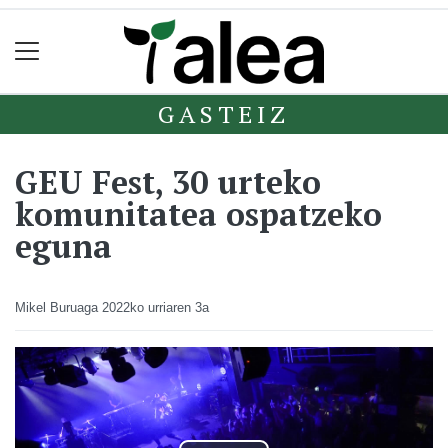
GASTEIZ
GEU Fest, 30 urteko
komunitatea ospatzeko
eguna
Mikel Buruaga
2022ko urriaren 3a