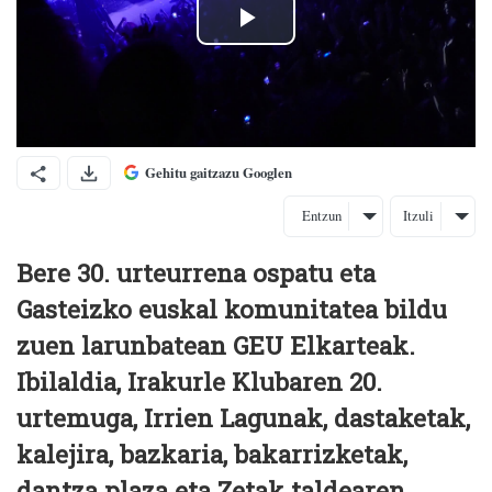
Gehitu gaitzazu Googlen
Entzun
Itzuli
Bere 30. urteurrena ospatu eta
Gasteizko euskal komunitatea bildu
zuen larunbatean GEU Elkarteak.
Ibilaldia, Irakurle Klubaren 20.
urtemuga, Irrien Lagunak, dastaketak,
kalejira, bazkaria, bakarrizketak,
dantza plaza eta Zetak taldearen