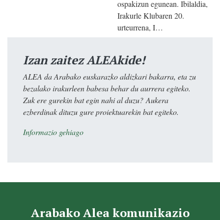
ospakizun egunean. Ibilaldia,
Irakurle Klubaren 20.
urteurrena, I…
Izan zaitez ALEAkide!
ALEA da Arabako euskarazko aldizkari bakarra, eta zu
bezalako irakurleen babesa behar du aurrera egiteko.
Zuk ere gurekin bat egin nahi al duzu? Aukera
ezberdinak dituzu gure proiektuarekin bat egiteko.
Informazio gehiago
Arabako Alea komunikazio