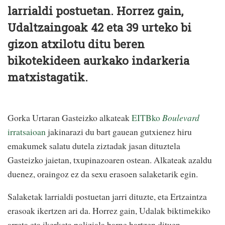
larrialdi postuetan. Horrez gain,
Udaltzaingoak 42 eta 39 urteko bi
gizon atxilotu ditu beren
bikotekideen aurkako indarkeria
matxistagatik.
Gorka Urtaran Gasteizko alkateak
EITBko
Boulevard
irratsaioan
jakinarazi du bart gauean gutxienez hiru
emakumek salatu dutela ziztadak jasan dituztela
Gasteizko jaietan, txupinazoaren ostean. Alkateak azaldu
duenez, oraingoz ez da sexu erasoen salaketarik egin.
Salaketak larrialdi postuetan jarri dituzte, eta Ertzaintza
erasoak ikertzen ari da. Horrez gain, Udalak biktimekiko
arreta eta ikerketa poliziala barne hartzen dituen