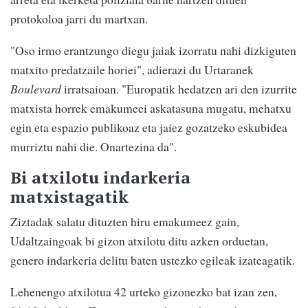
protokoloa jarri du martxan.
"Oso irmo erantzungo diegu jaiak izorratu nahi dizkiguten
matxito predatzaile horiei", adierazi du Urtaranek
Boulevard
irratsaioan. "Europatik hedatzen ari den izurrite
matxista horrek emakumeei askatasuna mugatu, mehatxu
egin eta espazio publikoaz eta jaiez gozatzeko eskubidea
murriztu nahi die. Onartezina da".
Bi atxilotu indarkeria
matxistagatik
Ziztadak salatu dituzten hiru emakumeez gain,
Udaltzaingoak bi gizon atxilotu ditu azken orduetan,
genero indarkeria delitu baten ustezko egileak izateagatik.
Lehenengo atxilotua 42 urteko gizonezko bat izan zen,