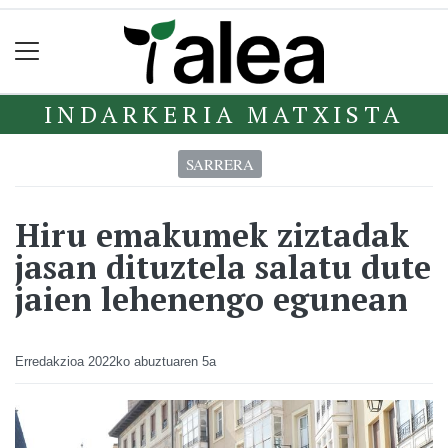
INDARKERIA MATXISTA
SARRERA
Hiru emakumek ziztadak
jasan dituztela salatu dute
jaien lehenengo egunean
Erredakzioa
2022ko abuztuaren 5a