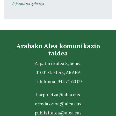
Informazio gehiago
Arabako Alea komunikazio
taldea
Zapatari kalea 8, behea
01001 Gasteiz, ARABA
Telefonoa: 945 71 60 09
harpidetza@alea.eus
erredakzioa@alea.eus
publizitatea@alea.eus