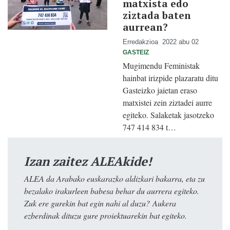
matxista edo
ziztada baten
aurrean?
Erredakzioa
2022 abu 02
GASTEIZ
Mugimendu Feministak
hainbat irizpide plazaratu ditu
Gasteizko jaietan eraso
matxistei zein ziztadei aurre
egiteko. Salaketak jasotzeko
747 414 834 t…
Izan zaitez ALEAkide!
ALEA da Arabako euskarazko aldizkari bakarra, eta zu
bezalako irakurleen babesa behar du aurrera egiteko.
Zuk ere gurekin bat egin nahi al duzu? Aukera
ezberdinak dituzu gure proiektuarekin bat egiteko.