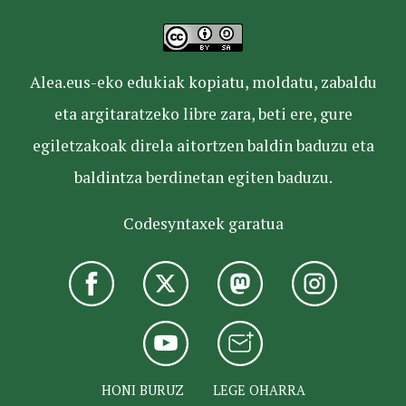
Alea.eus-eko edukiak kopiatu, moldatu, zabaldu
eta argitaratzeko libre zara, beti ere, gure
egiletzakoak direla aitortzen baldin baduzu eta
baldintza berdinetan egiten baduzu.
Codesyntaxek garatua
HONI BURUZ
LEGE OHARRA