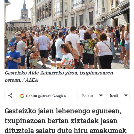
Gasteizko Alde Zaharreko giroa, txupinazoaren
ostean. / ALEA
Entzun
Itzuli
Gehitu gaitzazu Googlen
Gasteizko jaien lehenengo egunean,
txupinazoan bertan ziztadak jasan
dituztela salatu dute hiru emakumek