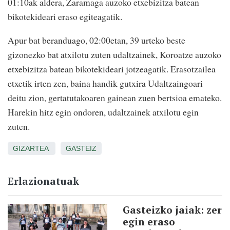
01:10ak aldera, Zaramaga auzoko etxebizitza batean
bikotekideari eraso egiteagatik.
Apur bat beranduago, 02:00etan, 39 urteko beste
gizonezko bat atxilotu zuten udaltzainek, Koroatze auzoko
etxebizitza batean bikotekideari jotzeagatik. Erasotzailea
etxetik irten zen, baina handik gutxira Udaltzaingoari
deitu zion, gertatutakoaren gainean zuen bertsioa emateko.
Harekin hitz egin ondoren, udaltzainek atxilotu egin
zuten.
GIZARTEA
GASTEIZ
Erlazionatuak
Gasteizko jaiak: zer
egin eraso