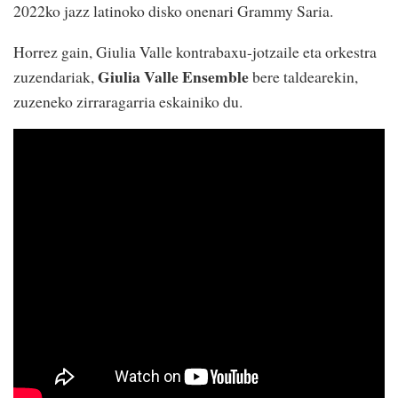
2022ko jazz latinoko disko onenari Grammy Saria.
Horrez gain, Giulia Valle kontrabaxu-jotzaile eta orkestra
Giulia Valle Ensemble
zuzendariak,
bere taldearekin,
zuzeneko zirraragarria eskainiko du.