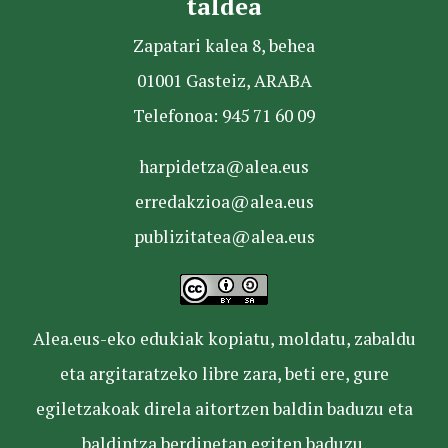
taldea
Zapatari kalea 8, behea
01001 Gasteiz, ARABA
Telefonoa: 945 71 60 09
harpidetza@alea.eus
erredakzioa@alea.eus
publizitatea@alea.eus
Alea.eus-eko edukiak kopiatu, moldatu, zabaldu
eta argitaratzeko libre zara, beti ere, gure
egiletzakoak direla aitortzen baldin baduzu eta
baldintza berdinetan egiten baduzu.