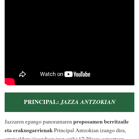
PRINCIPAL:
JAZZA ANTZOKIAN
proposamen berritzaile
Jazzaren egungo panoramaren
eta erakusgarrienak
Principal Antzokian izango dira,
arratsaldero (igandean izan ezik) 17:30ean; asteartean