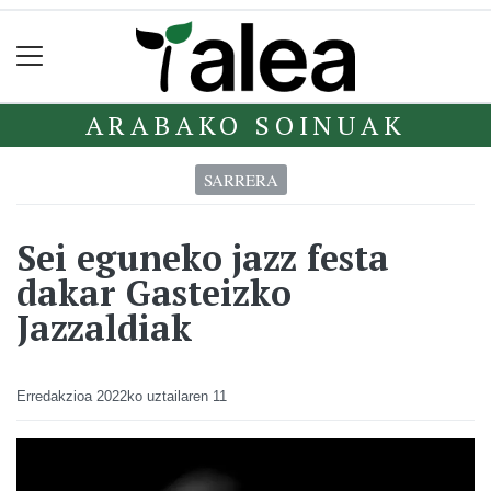
ARABAKO SOINUAK
SARRERA
Sei eguneko jazz festa
dakar Gasteizko
Jazzaldiak
Erredakzioa
2022ko uztailaren 11