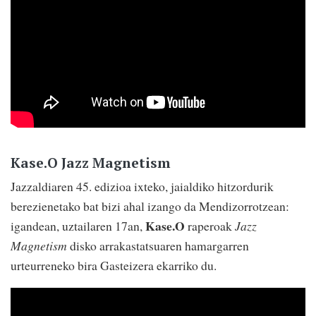
Kase.O Jazz Magnetism
Jazzaldiaren 45. edizioa ixteko, jaialdiko hitzordurik
berezienetako bat bizi ahal izango da Mendizorrotzean:
Kase.O
igandean, uztailaren 17an,
raperoak
Jazz
Magnetism
disko arrakastatsuaren hamargarren
urteurreneko bira Gasteizera ekarriko du.