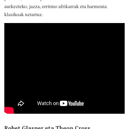
aurkezteko, jazza, erritmo afrikarrak eta harmonia
klasikoak uztartuz.
Robet Glasper eta Theon Cross