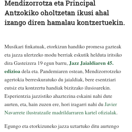
Mendizorrotza eta Principal
Antzokiko oholtzetan ikusi ahal
izango diren hamalau kontzertuekin.
Musikari finkatuak, etorkizun handiko promesa gazteak
eta jazza ulertzeko modu berriak eskutik helduta iritsiko
Jazz Jaialdiaren 45.
dira Gasteizera 19 egun barru,
edizioa
dela eta. Pandemiaren ostean, Mendizorrotzeko
agertokia berreskuratuko du jaialdiak, bere esentziari
eutsiz eta kontzertu handiak bizitzako ilusioarekin.
Esperientzia jazzistiko ahaztezina eskaini nahi dute
aurten, eta, hain zuzen ere, hori iragarri nahi du
Javier
Navarrete ilustratzaile madrildarraren kartel ofizialak
.
Egungo eta etorkizuneko jazza uztartuko ditu aurtengo