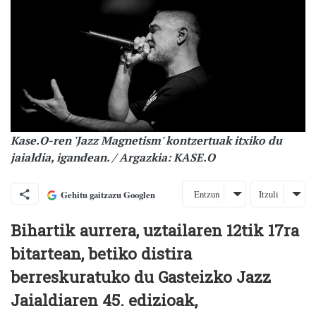
Kase.O-ren 'Jazz Magnetism' kontzertuak itxiko du
jaialdia, igandean. / Argazkia: KASE.O
Entzun
Itzuli
Gehitu gaitzazu Googlen
Bihartik aurrera, uztailaren 12tik 17ra
bitartean, betiko distira
berreskuratuko du Gasteizko Jazz
Jaialdiaren 45. edizioak,