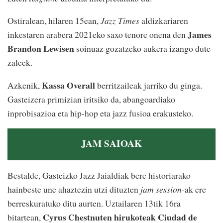
Ostiralean, hilaren 15ean,
Jazz Times
aldizkariaren
James
inkestaren arabera 2021eko saxo tenore onena den
Brandon Lewisen
soinuaz gozatzeko aukera izango dute
zaleek.
Kassa Overall
Azkenik,
berritzaileak jarriko du ginga.
Gasteizera primizian iritsiko da, abangoardiako
inprobisazioa eta hip-hop eta jazz fusioa erakusteko.
JAM SAIOAK
Bestalde, Gasteizko Jazz Jaialdiak bere historiarako
hainbeste une ahaztezin utzi dituzten
jam session
-ak ere
berreskuratuko ditu aurten. Uztailaren 13tik 16ra
Cyrus Chestnuten hirukoteak Ciudad de
bitartean,