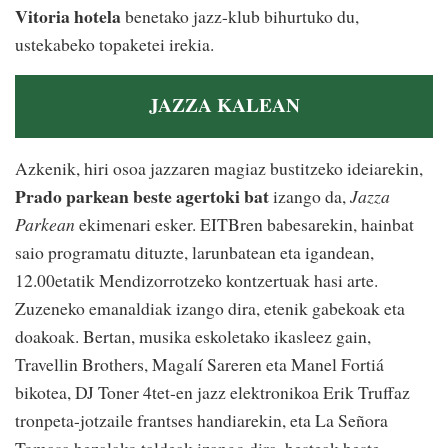
Vitoria hotela
benetako jazz-klub bihurtuko du,
ustekabeko topaketei irekia.
JAZZA KALEAN
Azkenik, hiri osoa jazzaren magiaz bustitzeko ideiarekin,
Prado parkean beste agertoki bat
izango da,
Jazza
Parkean
ekimenari esker. EITBren babesarekin, hainbat
saio programatu dituzte, larunbatean eta igandean,
12.00etatik Mendizorrotzeko kontzertuak hasi arte.
Zuzeneko emanaldiak izango dira, etenik gabekoak eta
doakoak. Bertan, musika eskoletako ikasleez gain,
Travellin Brothers, Magalí Sareren eta Manel Fortiá
bikotea, DJ Toner 4tet-en jazz elektronikoa Erik Truffaz
tronpeta-jotzaile frantses handiarekin, eta La Señora