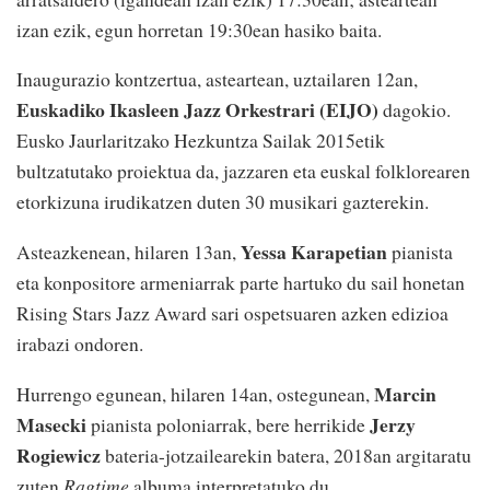
izan ezik, egun horretan 19:30ean hasiko baita.
Inaugurazio kontzertua, asteartean, uztailaren 12an,
Euskadiko Ikasleen Jazz Orkestrari (EIJO)
dagokio.
Eusko Jaurlaritzako Hezkuntza Sailak 2015etik
bultzatutako proiektua da, jazzaren eta euskal folklorearen
etorkizuna irudikatzen duten 30 musikari gazterekin.
Yessa Karapetian
Asteazkenean, hilaren 13an,
pianista
eta konpositore armeniarrak parte hartuko du sail honetan
Rising Stars Jazz Award sari ospetsuaren azken edizioa
irabazi ondoren.
Marcin
Hurrengo egunean, hilaren 14an, ostegunean,
Masecki
Jerzy
pianista poloniarrak, bere herrikide
Rogiewicz
bateria-jotzailearekin batera, 2018an argitaratu
zuten
Ragtime
albuma interpretatuko du.