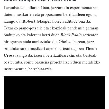
Larunbatean, hilaren 16an, jazzarekin esperimentatzen
duten musikarien eta proposamen berritzaileen eguna
Robert Glasper
izango da.
horren adibide ona da:
Texasko piano-jotzaile eta ekoizleak pandemia garaian
ondutako eta kaleratu berri duen
Black Radio
seriearen
hirugarren atala aurkeztuko du. Oholtza berean, jazz
Theon
britainiarraren musikari onenen artean dagoen
Cross
izango da, izaera berritzailearekin, eta, besteak
beste, tuba, soinu baxuena proiektatzen duen metalezko
instrumentua, berrabiaraziz.