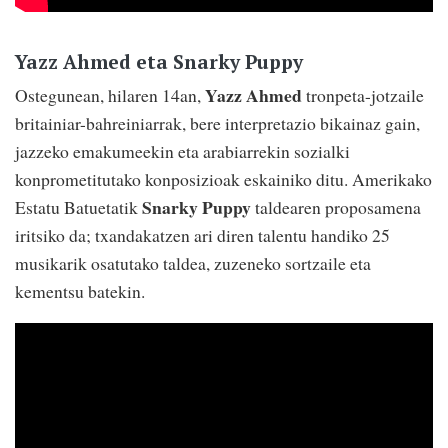
Yazz Ahmed eta Snarky Puppy
Yazz Ahmed
Ostegunean, hilaren 14an,
tronpeta-jotzaile
britainiar-bahreiniarrak, bere interpretazio bikainaz gain,
jazzeko emakumeekin eta arabiarrekin sozialki
konprometitutako konposizioak eskainiko ditu. Amerikako
Snarky Puppy
Estatu Batuetatik
taldearen proposamena
iritsiko da; txandakatzen ari diren talentu handiko 25
musikarik osatutako taldea, zuzeneko sortzaile eta
kementsu batekin.