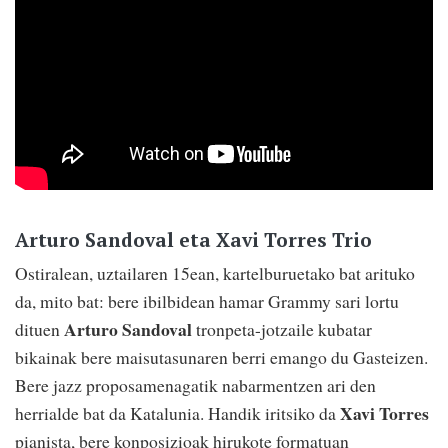
Arturo Sandoval eta Xavi Torres Trio
Ostiralean, uztailaren 15ean, kartelburuetako bat arituko
da, mito bat: bere ibilbidean hamar Grammy sari lortu
Arturo Sandoval
dituen
tronpeta-jotzaile kubatar
bikainak bere maisutasunaren berri emango du Gasteizen.
Bere jazz proposamenagatik nabarmentzen ari den
Xavi Torres
herrialde bat da Katalunia. Handik iritsiko da
pianista, bere konposizioak hirukote formatuan