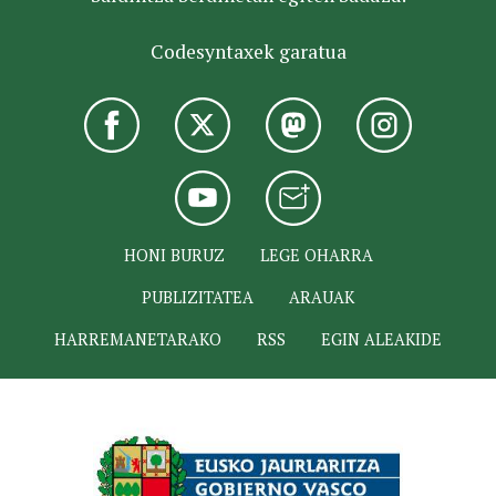
Codesyntaxek garatua
HONI BURUZ
LEGE OHARRA
PUBLIZITATEA
ARAUAK
HARREMANETARAKO
RSS
EGIN ALEAKIDE