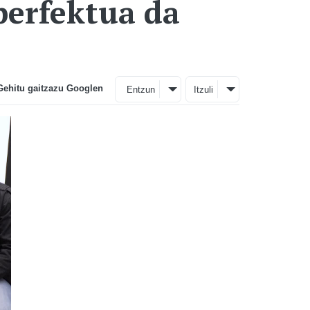
 perfektua da
Gehitu gaitzazu Googlen
Entzun
Itzuli