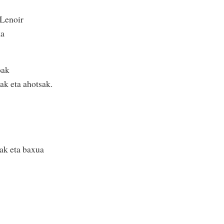
 Lenoir
ka
oak
ak eta ahotsak.
uak eta baxua