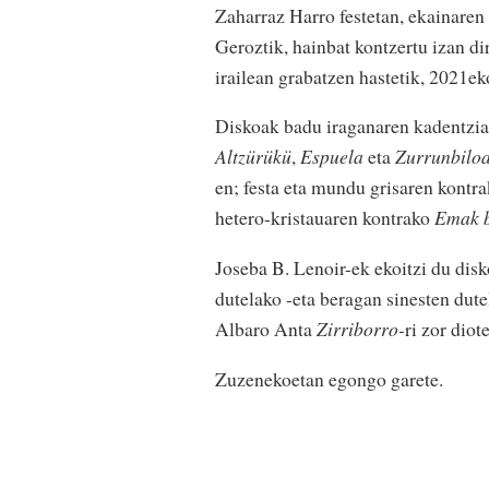
Zaharraz Harro festetan, ekainaren
Geroztik, hainbat kontzertu izan di
irailean grabatzen hastetik, 2021ek
Diskoak badu iraganaren kadentzia
Altzürükü
,
Espuela
eta
Zurrunbilo
en; festa eta mundu grisaren kontra
hetero-kristauaren kontrako
Emak 
Joseba B. Lenoir-ek ekoitzi du disko
dutelako -eta beragan sinesten dutel
Albaro Anta
Zirriborro-
ri zor diote
Zuzenekoetan egongo garete.