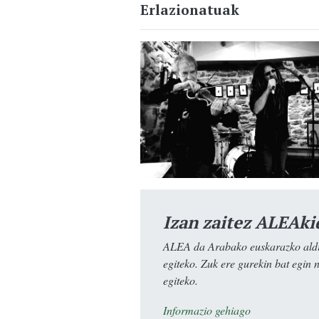
Erlazionatuak
Izan zaitez ALEAki
ALEA da Arabako euskarazko aldiz
egiteko. Zuk ere gurekin bat egin 
egiteko.
Informazio gehiago