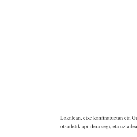
Lokalean, etxe konfinatuetan eta G
otsailetik apirilera segi, eta uztail