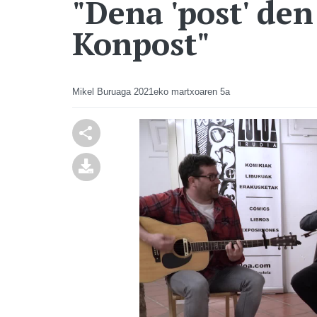
"Dena 'post' den
Konpost"
Mikel Buruaga
2021eko martxoaren 5a