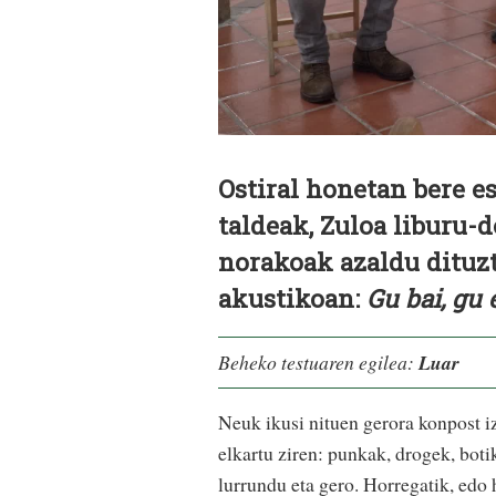
Ostiral honetan bere e
taldeak, Zuloa liburu-
norakoak azaldu dituzte
akustikoan:
Gu bai, gu 
Beheko testuaren egilea:
Luar
Neuk ikusi nituen gerora konpost i
elkartu ziren: punkak, drogek, boti
lurrundu eta gero. Horregatik, edo 