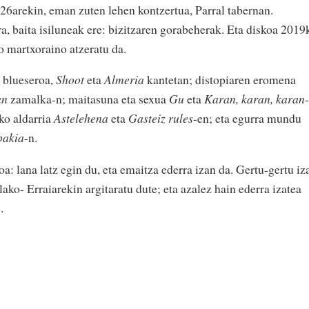
 26arekin, eman zuten lehen kontzertua, Parral tabernan.
ra, baita isiluneak ere: bizitzaren gorabeherak. Eta diskoa 2019
o martxoraino atzeratu da.
 blueseroa,
Shoot
eta
Almeria
kantetan; distopiaren eromena
an
zamalka-n; maitasuna eta sexua
Gu
eta
Karan, karan, karan
-
ko aldarria
Astelehena
eta
Gasteiz rules
-en; eta egurra mundu
bakia
-n.
a: lana latz egin du, eta emaitza ederra izan da. Gertu-gertu iz
ako- Erraiarekin argitaratu dute; eta azalez hain ederra izatea
.