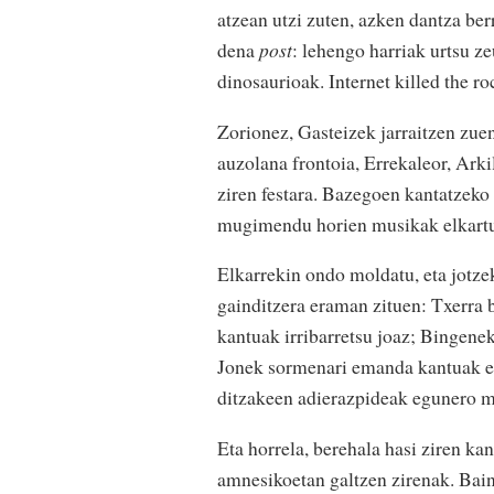
atzean utzi zuten, azken dantza berr
dena
post
: lehengo harriak urtsu z
dinosaurioak. Internet killed the ro
Zorionez, Gasteizek jarraitzen zuen
auzolana frontoia, Errekaleor, Ark
ziren festara. Bazegoen kantatzeko
mugimendu horien musikak elkartu 
Elkarrekin ondo moldatu, eta jotz
gainditzera eraman zituen: Txerra 
kantuak irribarretsu joaz; Bingenek
Jonek sormenari emanda kantuak ez
ditzakeen adierazpideak egunero ma
Eta horrela, berehala hasi ziren k
amnesikoetan galtzen zirenak. Bain