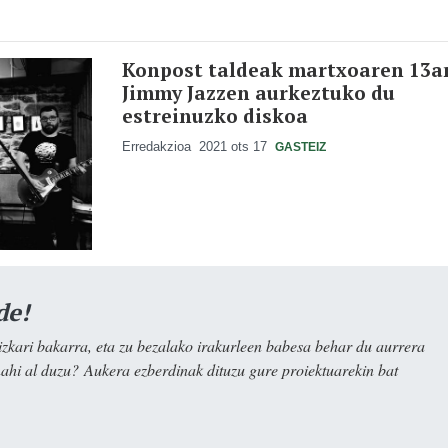
Konpost taldeak martxoaren 13a
Jimmy Jazzen aurkeztuko du
estreinuzko diskoa
Erredakzioa
2021 ots 17
GASTEIZ
de!
kari bakarra, eta zu bezalako irakurleen babesa behar du aurrera
nahi al duzu? Aukera ezberdinak dituzu gure proiektuarekin bat