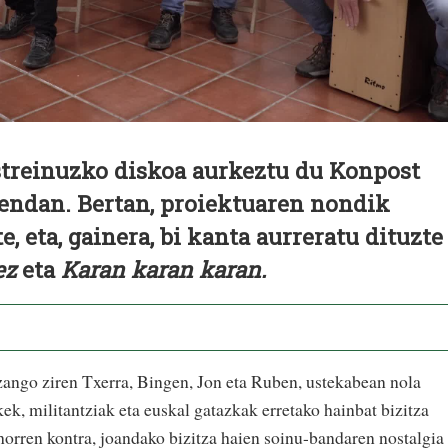
streinuzko diskoa aurkeztu du Konpost
dendan. Bertan, proiektuaren nondik
, eta, gainera, bi kanta aurreratu dituzte
ez
eta
Karan karan karan.
zango ziren Txerra, Bingen, Jon eta Ruben, ustekabean nola
kek, militantziak eta euskal gatazkak erretako hainbat bizitza
horren kontra, joandako bizitza haien soinu-bandaren nostalgia