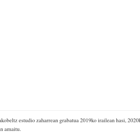
akobeltz estudio zaharrean grabatua 2019ko irailean hasi, 2020
ean amaitu.