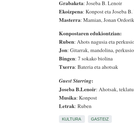
Grabaketa
: Joseba B. Lenoir
Ekoizpena
: Konpost eta Joseba B.
Masterra
: Mamian, Jonan Ordori
Konpostaren edukiontzian:
Ruben
: Ahots nagusia eta perkusi
Jon
: Gitarrak, mandolina, perkusio
Bingen
: 7 sokako biolina
Txerra
: Bateria eta ahotsak
:
Guest Starring
Joseba B.Lenoir
: Ahotsak, teklat
Musika
: Konpost
Letrak
: Ruben
KULTURA
GASTEIZ