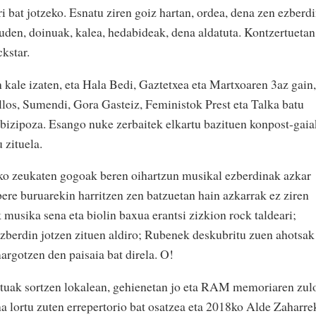
i bat jotzeko. Esnatu ziren goiz hartan, ordea, dena zen ezberdi
euden, doinuak, kalea, hedabideak, dena aldatuta. Kontzertuetan
ckstar.
 kale izaten, eta Hala Bedi, Gaztetxea eta Martxoaren 3az gain,
illos, Sumendi, Gora Gasteiz, Feministok Prest eta Talka batu
 bizipoza. Esango nuke zerbaitek elkartu bazituen konpost-gaia
zituela.
eko zeukaten gogoak beren oihartzun musikal ezberdinak azkar
bere buruarekin harritzen zen batzuetan hain azkarrak ez ziren
 musika sena eta biolin baxua erantsi zizkion rock taldeari;
berdin jotzen zituen aldiro; Rubenek deskubritu zuen ahotsak
rgotzen den paisaia bat direla. O!
antuak sortzen lokalean, gehienetan jo eta RAM memoriaren zul
a lortu zuten errepertorio bat osatzea eta 2018ko Alde Zaharre