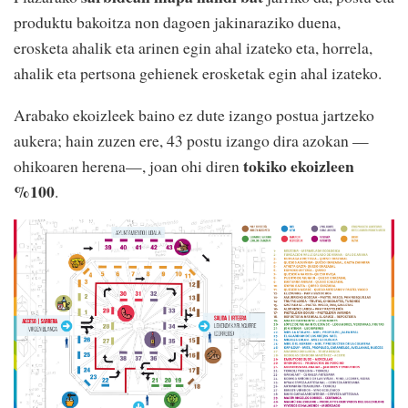
produktu bakoitza non dagoen jakinaraziko duena,
erosketa ahalik eta arinen egin ahal izateko eta, horrela,
ahalik eta pertsona gehienek erosketak egin ahal izateko.
Arabako ekoizleek baino ez dute izango postua jartzeko
aukera; hain zuzen ere, 43 postu izango dira azokan
—
tokiko ekoizleen
ohikoaren herena
—
, joan ohi diren
%100
.