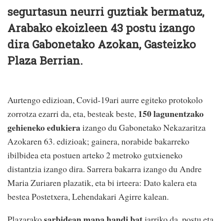
segurtasun neurri guztiak bermatuz,
Arabako ekoizleen 43 postu izango
dira Gabonetako Azokan, Gasteizko
Plaza Berrian.
Aurtengo edizioan, Covid-19ari aurre egiteko protokolo
150 lagunentzako
zorrotza ezarri da, eta, besteak beste,
gehieneko edukiera
izango du Gabonetako Nekazaritza
Azokaren 63. edizioak; gainera, norabide bakarreko
ibilbidea eta postuen arteko 2 metroko gutxieneko
distantzia izango dira. Sarrera bakarra izango du Andre
Maria Zuriaren plazatik, eta bi irteera: Dato kalera eta
bestea Postetxera, Lehendakari Agirre kalean.
sarbidean mapa handi bat
Plazarako
jarriko da, postu eta