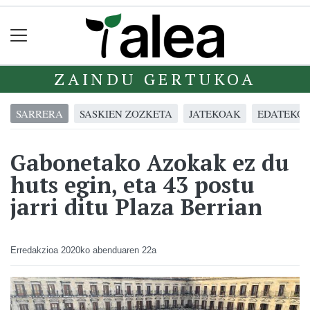
ZAINDU GERTUKOA
SARRERA
SASKIEN ZOZKETA
JATEKOAK
EDATEKO
Gabonetako Azokak ez du
huts egin, eta 43 postu
jarri ditu Plaza Berrian
Erredakzioa
2020ko abenduaren 22a