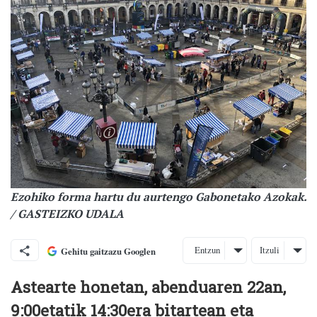
Ezohiko forma hartu du aurtengo Gabonetako Azokak.
/ GASTEIZKO UDALA
Entzun
Itzuli
Gehitu gaitzazu Googlen
Astearte honetan, abenduaren 22an,
9:00etatik 14:30era bitartean eta