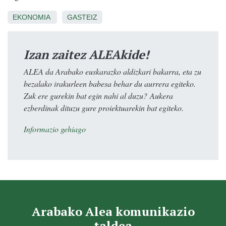
EKONOMIA
GASTEIZ
Izan zaitez ALEAkide!
ALEA da Arabako euskarazko aldizkari bakarra, eta zu
bezalako irakurleen babesa behar du aurrera egiteko.
Zuk ere gurekin bat egin nahi al duzu? Aukera
ezberdinak dituzu gure proiektuarekin bat egiteko.
Informazio gehiago
Arabako Alea komunikazio
taldea