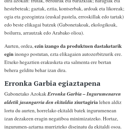
dira azokan: frutak, berdurak eta barazkiak; haragiak eta
hestebeteak; gaztak, eztia, kontserbak, ardoak eta likoreak;
ogia eta gozogintza (euskal pastela, erroskillak edo tartak)
edo beste elikagai batzuk (Gabonetakoak, ekologikoak,
boilurra, arrautzak edo Arabako olioa).
ezin izango da produktuen dastaketarik
Aurten, ordea,
egin
inongo postutan, ezta elikagaien autozerbitzurik ere.
Etxeko hegaztien erakusketa eta salmenta ere bertan
behera gelditu behar izan dira.
Erronka Garbia egiaztapena
Gabonetako Azokak
Erronka Garbia – Ingurumenaren
ziurtagiria
aldetik jasangarria den ekitaldia
lehen aldiz
lortu du aurten, horrelako ekitaldi batek ingurumenean
izan dezakeen eragin negatiboa minimizatzeko. Hortaz,
ingurumen-aztarna murrizteko diseinatu da ekitaldi osoa.