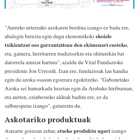
"Aurreko urteetako azokaren berdina izango ez bada ere,
ekoizle
ahalegin berezia egin dugu ekonomikoki
txikientzat oso garrantzitsua den ekimenari eusteko
,
eta, gainera, herritarren tradizioekin eta ohiturekin bat
datorrela aintzat hartuta", azaldu du Vital Fundazioko
presidente Jon Urrestik. Izan ere, fundazioak lan handia
egin du azoka osasun egoerara egokitzeko. "Gabonetako
Azoka sei hamarkada luzetan egin da Arabako hiriburuan,
eta aurten, ezinbesteko aldeak baditu ere, ez da
salbuespena izango", gaineratu du.
Askotariko produktuak
etxeko produktu ugari
Astearte goizean zehar,
izango