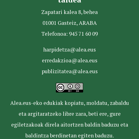
Zapatari kalea 8, behea
01001 Gasteiz, ARABA
Telefonoa: 945 71 60 09
harpidetza@alea.eus
erredakzioa@alea.eus
publizitatea@alea.eus
Alea.eus-eko edukiak kopiatu, moldatu, zabaldu
eta argitaratzeko libre zara, beti ere, gure
egiletzakoak direla aitortzen baldin baduzu eta
baldintza berdinetan egiten baduzu.