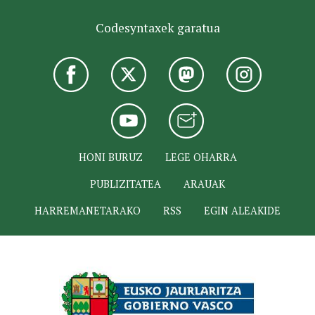
Codesyntaxek garatua
HONI BURUZ
LEGE OHARRA
PUBLIZITATEA
ARAUAK
HARREMANETARAKO
RSS
EGIN ALEAKIDE