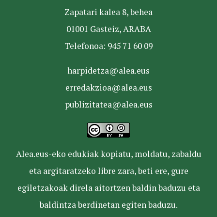
Zapatari kalea 8, behea
01001 Gasteiz, ARABA
Telefonoa: 945 71 60 09
harpidetza@alea.eus
erredakzioa@alea.eus
publizitatea@alea.eus
Alea.eus-eko edukiak kopiatu, moldatu, zabaldu
eta argitaratzeko libre zara, beti ere, gure
egiletzakoak direla aitortzen baldin baduzu eta
baldintza berdinetan egiten baduzu.