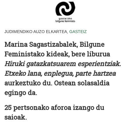
JUDIMENDIKO AUZO ELKARTEA,
GASTEIZ
Marina Sagastizabalek, Bilgune
Feministako kideak, bere liburua
Hiruki gatazkatsuarem esperientziak.
Etxeko lana, enplegua, parte hartzea
aurkeztuko du. Ostean solasaldia
egingo da.
25 pertsonako aforoa izango du
saioak.