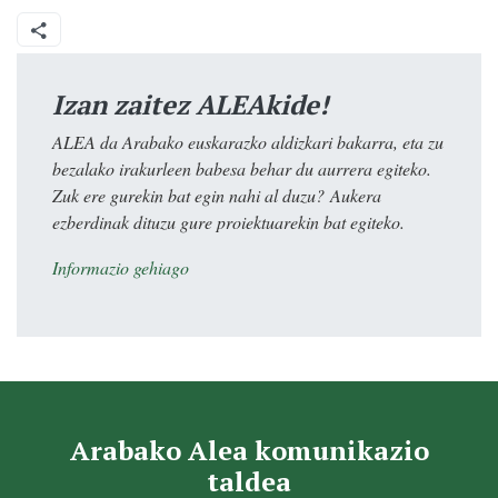
Izan zaitez ALEAkide!
ALEA da Arabako euskarazko aldizkari bakarra, eta zu
bezalako irakurleen babesa behar du aurrera egiteko.
Zuk ere gurekin bat egin nahi al duzu? Aukera
ezberdinak dituzu gure proiektuarekin bat egiteko.
Informazio gehiago
Arabako Alea komunikazio
taldea