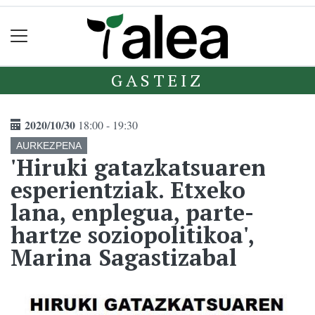
GASTEIZ
2020/10/30
18:00 - 19:30
AURKEZPENA
'Hiruki gatazkatsuaren
esperientziak. Etxeko
lana, enplegua, parte-
hartze soziopolitikoa',
Marina Sagastizabal