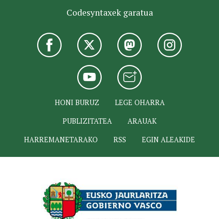
Codesyntaxek garatua
HONI BURUZ
LEGE OHARRA
PUBLIZITATEA
ARAUAK
HARREMANETARAKO
RSS
EGIN ALEAKIDE