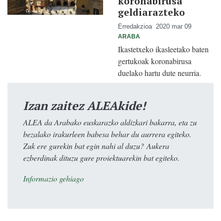
koronabirusa
geldiarazteko
Erredakzioa
2020 mar 09
ARABA
Ikastetxeko ikasleetako baten
gertukoak koronabirusa
duelako hartu dute neurria.
Izan zaitez ALEAkide!
ALEA da Arabako euskarazko aldizkari bakarra, eta zu
bezalako irakurleen babesa behar du aurrera egiteko.
Zuk ere gurekin bat egin nahi al duzu? Aukera
ezberdinak dituzu gure proiektuarekin bat egiteko.
Informazio gehiago