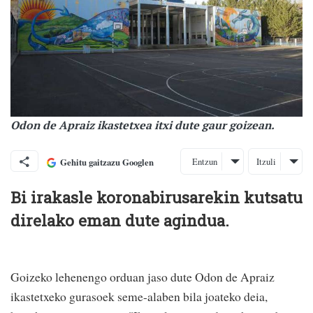
Odon de Apraiz ikastetxea itxi dute gaur goizean.
Entzun
Itzuli
Gehitu gaitzazu Googlen
Bi irakasle koronabirusarekin kutsatu
direlako eman dute agindua.
Goizeko lehenengo orduan jaso dute Odon de Apraiz
ikastetxeko gurasoek seme-alaben bila joateko deia,