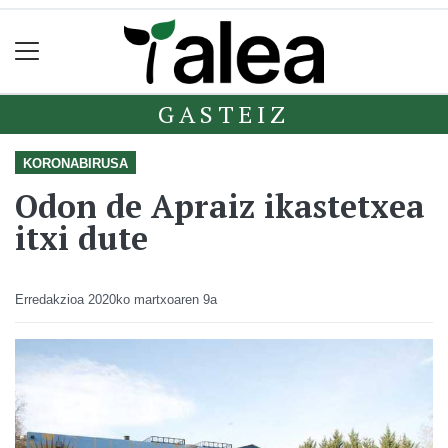
GASTEIZ
KORONABIRUSA
Odon de Apraiz ikastetxea
itxi dute
Erredakzioa
2020ko martxoaren 9a