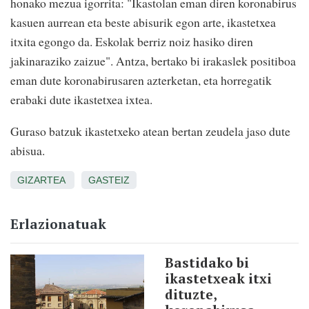
honako mezua igorrita: "Ikastolan eman diren koronabirus
kasuen aurrean eta beste abisurik egon arte, ikastetxea
itxita egongo da. Eskolak berriz noiz hasiko diren
jakinaraziko zaizue". Antza, bertako bi irakaslek positiboa
eman dute koronabirusaren azterketan, eta horregatik
erabaki dute ikastetxea ixtea.
Guraso batzuk ikastetxeko atean bertan zeudela jaso dute
abisua.
GIZARTEA
GASTEIZ
Erlazionatuak
Bastidako bi
ikastetxeak itxi
dituzte,