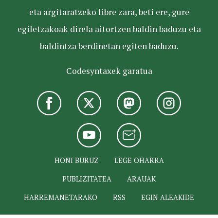
eta argitaratzeko libre zara, beti ere, gure
egiletzakoak direla aitortzen baldin baduzu eta
baldintza berdinetan egiten baduzu.
Codesyntaxek garatua
HONI BURUZ
LEGE OHARRA
PUBLIZITATEA
ARAUAK
HARREMANETARAKO
RSS
EGIN ALEAKIDE