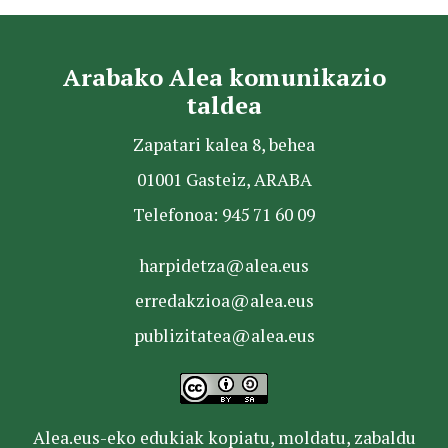
Arabako Alea komunikazio
taldea
Zapatari kalea 8, behea
01001 Gasteiz, ARABA
Telefonoa: 945 71 60 09
harpidetza@alea.eus
erredakzioa@alea.eus
publizitatea@alea.eus
Alea.eus-eko edukiak kopiatu, moldatu, zabaldu