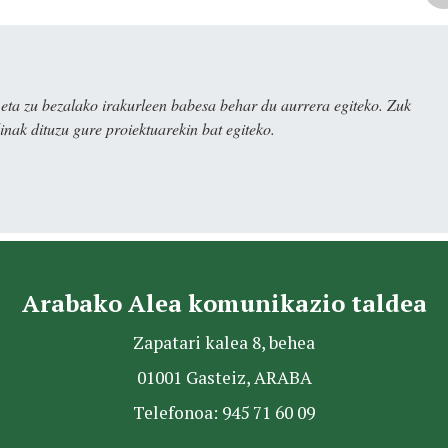
ta zu bezalako irakurleen babesa behar du aurrera egiteko. Zuk
nak dituzu gure proiektuarekin bat egiteko.
Arabako Alea komunikazio taldea
Zapatari kalea 8, behea
01001 Gasteiz, ARABA
Telefonoa: 945 71 60 09