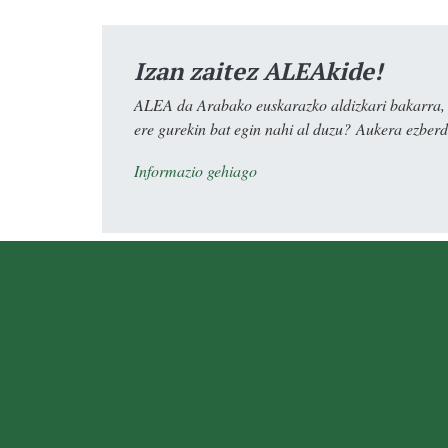
Izan zaitez ALEAkide!
ALEA da Arabako euskarazko aldizkari bakarra, e
ere gurekin bat egin nahi al duzu? Aukera ezberdi
Informazio gehiago