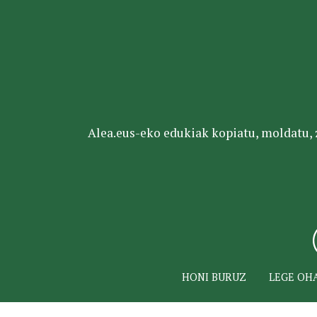
Alea.eus-eko edukiak kopiatu, moldatu, za
HONI BURUZ
LEGE OH