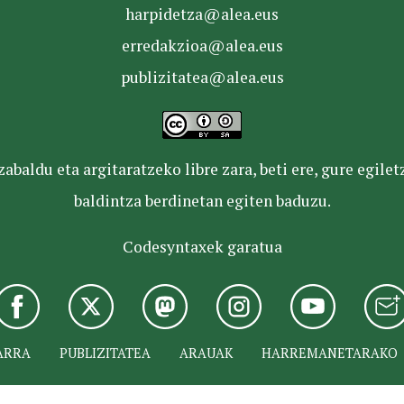
harpidetza@alea.eus
erredakzioa@alea.eus
publizitatea@alea.eus
baldu eta argitaratzeko libre zara, beti ere, gure egile
baldintza berdinetan egiten baduzu.
Codesyntaxek garatua
ARRA
PUBLIZITATEA
ARAUAK
HARREMANETARAKO