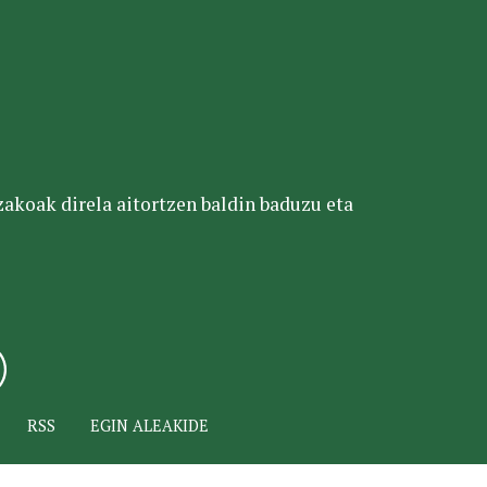
tzakoak direla aitortzen baldin baduzu eta
RSS
EGIN ALEAKIDE