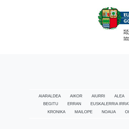
AIARALDEA
AIKOR
AIURRI
ALEA
BEGITU
ERRAN
EUSKALERRIA IRRA
KRONIKA
MAILOPE
NOAUA
O