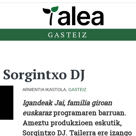
GASTEIZ
 Sorgintxo DJ
ARMENTIA IKASTOLA,
GASTEIZ
Igandeak Jai, familia giroan
euskaraz
programaren barruan.
Ameztu produkzioen eskutik,
Sorgintxo DJ. Tailerra ere izango