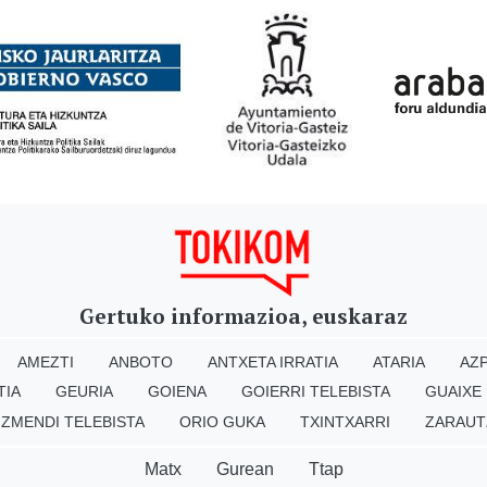
Gertuko informazioa, euskaraz
AMEZTI
ANBOTO
ANTXETA IRRATIA
ATARIA
AZP
TIA
GEURIA
GOIENA
GOIERRI TELEBISTA
GUAIXE
IZMENDI TELEBISTA
ORIO GUKA
TXINTXARRI
ZARAUT
Matx
Gurean
Ttap