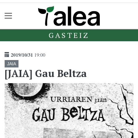
GASTEIZ
2019/10/31
19:00
JAIA
[JAIA] Gau Beltza