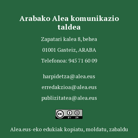
Arabako Alea komunikazio
taldea
Zapatari kalea 8, behea
01001 Gasteiz, ARABA
Telefonoa: 945 71 60 09
harpidetza@alea.eus
erredakzioa@alea.eus
publizitatea@alea.eus
Alea.eus-eko edukiak kopiatu, moldatu, zabaldu