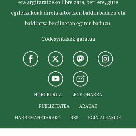
eta argitaratzeko libre zara, beti ere, gure
egiletzakoak direla aitortzen baldin baduzu eta
baldintza berdinetan egiten baduzu.
Codesyntaxek garatua
HONI BURUZ
LEGE OHARRA
PUBLIZITATEA
ARAUAK
HARREMANETARAKO
RSS
EGIN ALEAKIDE