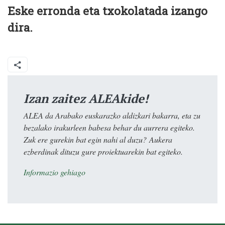
Eske erronda eta txokolatada izango
dira.
Izan zaitez ALEAkide!
ALEA da Arabako euskarazko aldizkari bakarra, eta zu
bezalako irakurleen babesa behar du aurrera egiteko.
Zuk ere gurekin bat egin nahi al duzu? Aukera
ezberdinak dituzu gure proiektuarekin bat egiteko.
Informazio gehiago