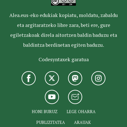
Alea.eus-eko edukiak kopiatu, moldatu, zabaldu
eta argitaratzeko libre zara, beti ere, gure
egiletzakoak direla aitortzen baldin baduzu eta
baldintza berdinetan egiten baduzu.
Codesyntaxek garatua
HONI BURUZ
LEGE OHARRA
PUBLIZITATEA
ARAUAK