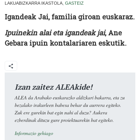
LAKUABIZKARRA IKASTOLA,
GASTEIZ
Igandeak Jai, familia giroan euskaraz.
Ipuinekin alai eta igandeak jai
, Ane
Gebara ipuin kontalariaren eskutik.
Izan zaitez ALEAkide!
ALEA da Arabako euskarazko aldizkari bakarra, eta zu
bezalako irakurleen babesa behar du aurrera egiteko.
Zuk ere gurekin bat egin nahi al duzu? Aukera
ezberdinak dituzu gure proiektuarekin bat egiteko.
Informazio gehiago