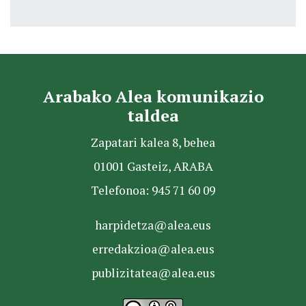
Arabako Alea komunikazio
taldea
Zapatari kalea 8, behea
01001 Gasteiz, ARABA
Telefonoa: 945 71 60 09
harpidetza@alea.eus
erredakzioa@alea.eus
publizitatea@alea.eus