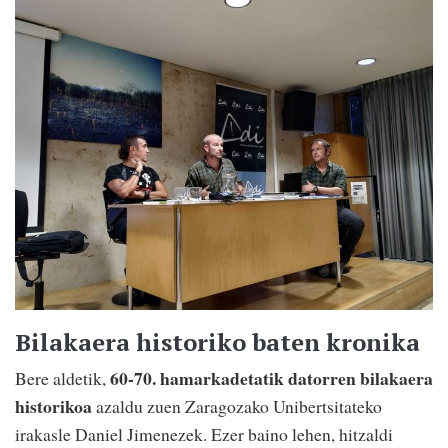
Bilakaera historiko baten kronika
60-70. hamarkadetatik datorren bilakaera
Bere aldetik,
historikoa
azaldu zuen Zaragozako Unibertsitateko
irakasle Daniel Jimenezek. Ezer baino lehen, hitzaldi