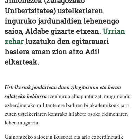
Jimenezek (Zaragozako
Unibertsitatea) ustelkeriaren
inguruko jardunaldien lehenengo
saioa, Aldabe gizarte etxean.
Urrian
zehar
luzatuko den egitarauari
hasiera eman zion atzo Adi!
elkarteak.
Ustelkeriak jendartean duen zilegitasuna eta berau
salatzeko beldurra
izenburua abiapuntutzat, mugimendu
ezberdinetako militante ere badiren bi akademikoek jarri
zuten ustelkeriaren kontrako hilabete osoko ekimenaren
lehen mugarria.
Gainontzeko saioetan ikuspegi eta arlo ezberdinetatik