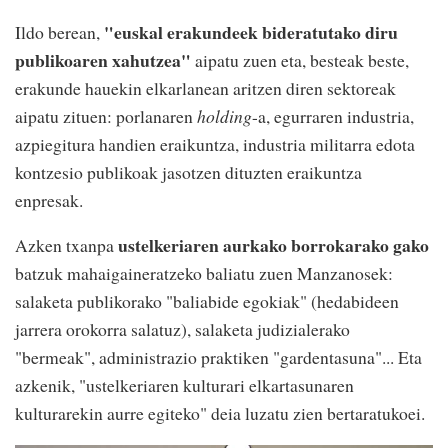
"euskal erakundeek bideratutako diru
Ildo berean,
publikoaren xahutzea"
aipatu zuen eta, besteak beste,
erakunde hauekin elkarlanean aritzen diren sektoreak
aipatu zituen: porlanaren
holding
-a, egurraren industria,
azpiegitura handien eraikuntza, industria militarra edota
kontzesio publikoak jasotzen dituzten eraikuntza
enpresak.
ustelkeriaren aurkako borrokarako gako
Azken txanpa
batzuk mahaigaineratzeko baliatu zuen Manzanosek:
salaketa publikorako "baliabide egokiak" (hedabideen
jarrera orokorra salatuz), salaketa judizialerako
"bermeak", administrazio praktiken "gardentasuna"... Eta
azkenik, "ustelkeriaren kulturari elkartasunaren
kulturarekin aurre egiteko" deia luzatu zien bertaratukoei.