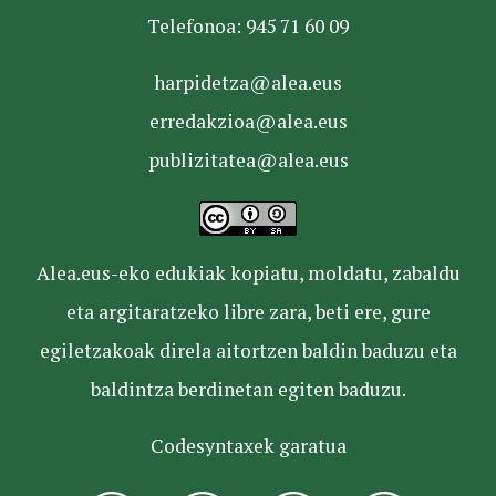
Telefonoa: 945 71 60 09
harpidetza@alea.eus
erredakzioa@alea.eus
publizitatea@alea.eus
Alea.eus-eko edukiak kopiatu, moldatu, zabaldu
eta argitaratzeko libre zara, beti ere, gure
egiletzakoak direla aitortzen baldin baduzu eta
baldintza berdinetan egiten baduzu.
Codesyntaxek garatua