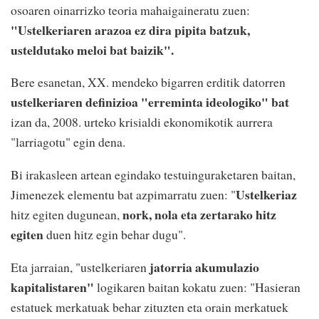
osoaren oinarrizko teoria mahaigaineratu zuen:
"Ustelkeriaren arazoa ez dira pipita batzuk,
usteldutako meloi bat baizik".
Bere esanetan, XX. mendeko bigarren erditik datorren
ustelkeriaren definizioa "erreminta ideologiko" bat
izan da, 2008. urteko krisialdi ekonomikotik aurrera
"larriagotu" egin dena.
Bi irakasleen artean egindako testuinguraketaren baitan,
Ustelkeriaz
Jimenezek elementu bat azpimarratu zuen: "
nork, nola eta zertarako hitz
hitz egiten dugunean,
egiten
duen hitz egin behar dugu".
jatorria akumulazio
Eta jarraian, "ustelkeriaren
kapitalistaren"
logikaren baitan kokatu zuen: "Hasieran
estatuek merkatuak behar zituzten eta orain merkatuek