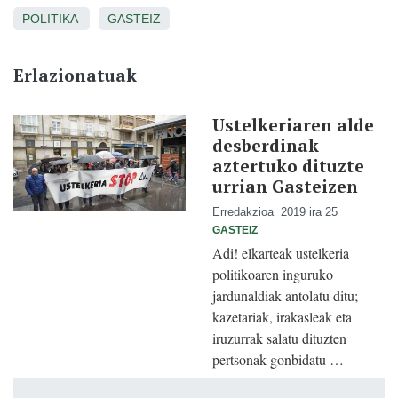
POLITIKA
GASTEIZ
Erlazionatuak
Ustelkeriaren alde
desberdinak
aztertuko dituzte
urrian Gasteizen
Erredakzioa
2019 ira 25
GASTEIZ
Adi! elkarteak ustelkeria
politikoaren inguruko
jardunaldiak antolatu ditu;
kazetariak, irakasleak eta
iruzurrak salatu dituzten
pertsonak gonbidatu …