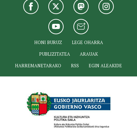
HONI BURUZ
LEGE OHARRA
PUBLIZITATEA
ARAUAK
HARREMANETARAKO
RSS
EGIN ALEAKIDE