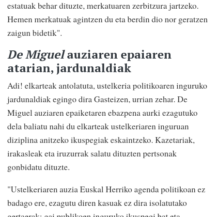
estatuak behar dituzte, merkatuaren zerbitzura jartzeko.
Hemen merkatuak agintzen du eta berdin dio nor geratzen
zaigun bidetik".
De Miguel
auziaren epaiaren
atarian, jardunaldiak
Adi! elkarteak antolatuta, ustelkeria politikoaren inguruko
jardunaldiak egingo dira Gasteizen, urrian zehar. De
Miguel auziaren epaiketaren ebazpena aurki ezagutuko
dela baliatu nahi du elkarteak ustelkeriaren inguruan
diziplina anitzeko ikuspegiak eskaintzeko. Kazetariak,
irakasleak eta iruzurrak salatu dituzten pertsonak
gonbidatu dituzte.
"Ustelkeriaren auzia Euskal Herriko agenda politikoan ez
badago ere, ezagutu diren kasuak ez dira isolatutako
gertaerak; gai publikoen inguruko ikuspegi bat eta