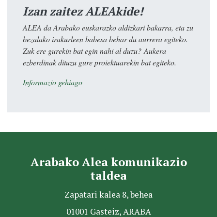
Izan zaitez ALEAkide!
ALEA da Arabako euskarazko aldizkari bakarra, eta zu
bezalako irakurleen babesa behar du aurrera egiteko.
Zuk ere gurekin bat egin nahi al duzu? Aukera
ezberdinak dituzu gure proiektuarekin bat egiteko.
Informazio gehiago
Arabako Alea komunikazio
taldea
Zapatari kalea 8, behea
01001 Gasteiz, ARABA