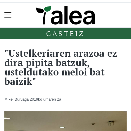
GASTEIZ
"Ustelkeriaren arazoa ez
dira pipita batzuk,
usteldutako meloi bat
baizik"
Mikel Buruaga
2019ko urriaren 2a