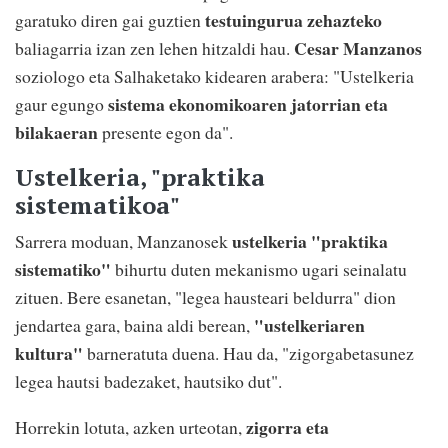
testuingurua zehazteko
garatuko diren gai guztien
Cesar Manzanos
baliagarria izan zen lehen hitzaldi hau.
soziologo eta Salhaketako kidearen arabera: "Ustelkeria
sistema ekonomikoaren jatorrian eta
gaur egungo
bilakaeran
presente egon da".
Ustelkeria, "praktika
sistematikoa"
ustelkeria "praktika
Sarrera moduan, Manzanosek
sistematiko"
bihurtu duten mekanismo ugari seinalatu
zituen. Bere esanetan, "legea hausteari beldurra" dion
"ustelkeriaren
jendartea gara, baina aldi berean,
kultura"
barneratuta duena. Hau da, "zigorgabetasunez
legea hautsi badezaket, hautsiko dut".
zigorra eta
Horrekin lotuta, azken urteotan,