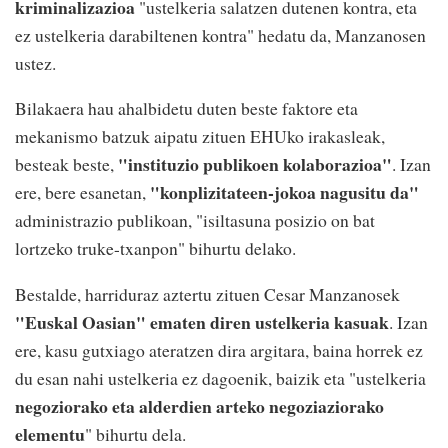
kriminalizazioa
"ustelkeria salatzen dutenen kontra, eta
ez ustelkeria darabiltenen kontra" hedatu da, Manzanosen
ustez.
Bilakaera hau ahalbidetu duten beste faktore eta
mekanismo batzuk aipatu zituen EHUko irakasleak,
"instituzio publikoen kolaborazioa"
besteak beste,
. Izan
"konplizitateen-jokoa nagusitu da"
ere, bere esanetan,
administrazio publikoan, "isiltasuna posizio on bat
lortzeko truke-txanpon" bihurtu delako.
Bestalde, harriduraz aztertu zituen Cesar Manzanosek
"Euskal Oasian" ematen diren ustelkeria kasuak
. Izan
ere, kasu gutxiago ateratzen dira argitara, baina horrek ez
du esan nahi ustelkeria ez dagoenik, baizik eta "ustelkeria
negoziorako eta alderdien arteko negoziaziorako
elementu
" bihurtu dela.