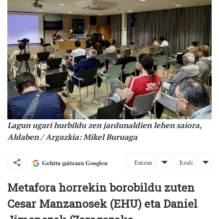
Lagun ugari hurbildu zen jardunaldien lehen saiora,
Aldaben / Argazkia: Mikel Buruaga
Entzun
Itzuli
Gehitu gaitzazu Googlen
Metafora horrekin borobildu zuten
Cesar Manzanosek (EHU) eta Daniel