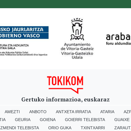
Gertuko informazioa, euskaraz
AMEZTI
ANBOTO
ANTXETA IRRATIA
ATARIA
AZP
TIA
GEURIA
GOIENA
GOIERRI TELEBISTA
GUAIXE
IZMENDI TELEBISTA
ORIO GUKA
TXINTXARRI
ZARAUT