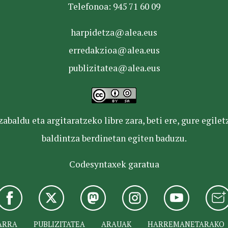
Telefonoa: 945 71 60 09
harpidetza@alea.eus
erredakzioa@alea.eus
publizitatea@alea.eus
baldu eta argitaratzeko libre zara, beti ere, gure egile
baldintza berdinetan egiten baduzu.
Codesyntaxek garatua
ARRA
PUBLIZITATEA
ARAUAK
HARREMANETARAKO