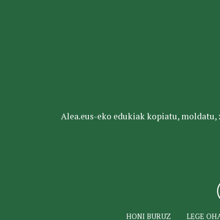
Alea.eus-eko edukiak kopiatu, moldatu, za
HONI BURUZ
LEGE OH