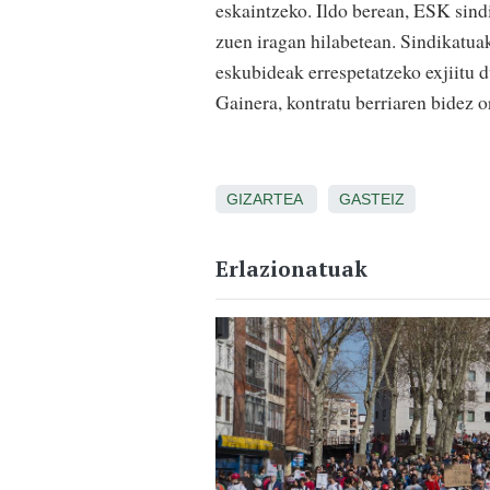
eskaintzeko. Ildo berean, ESK sind
zuen iragan hilabetean. Sindikatua
eskubideak errespetatzeko exjiitu d
Gainera, kontratu berriaren bidez
GIZARTEA
GASTEIZ
Erlazionatuak