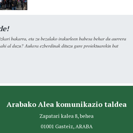
de!
kari bakarra, eta zu bezalako irakurleen babesa behar du aurrera
nahi al duzu? Aukera ezberdinak dituzu gure proiektuarekin bat
Arabako Alea komunikazio taldea
Zapatari kalea 8, behea
01001 Gasteiz, ARABA