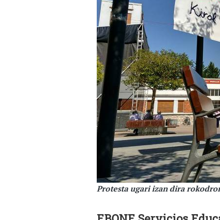
Protesta ugari izan dira rokodro
EBONE Servicios Educac