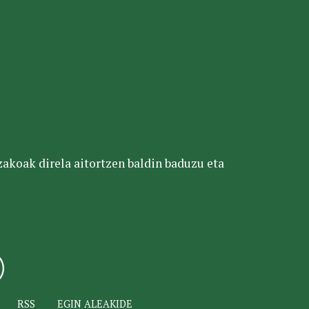
tzakoak direla aitortzen baldin baduzu eta
RSS
EGIN ALEAKIDE