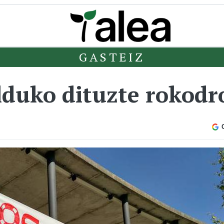
GASTEIZ
lduko dituzte rokod