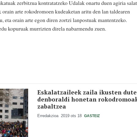
ikatuak zerbitzua kontratatzeko Udalak onartu duen agiria sala
k orain arte rokodromoen kudeaketan aritu den lan taldearen
u, eta orain arte egon diren zortzi lanpostuak mantentzeko.
 ordu kopuruak murrizten direla nabarmendu zuen.
Eskalatzaileek zaila ikusten dute
denboraldi honetan rokodromoa
zabaltzea
Erredakzioa
2019 ots 18
GASTEIZ