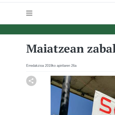
Maiatzean zaba
Erredakzioa
2019ko apirilaren 26a