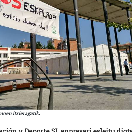
moen itxieragatik.
ión y Deporte SL enpresari esleitu diot