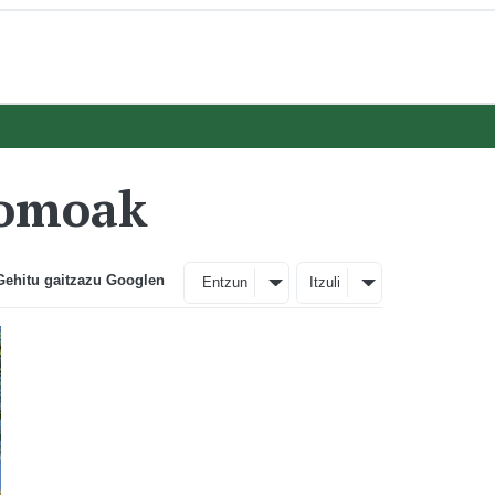
romoak
Gehitu gaitzazu Googlen
Entzun
Itzuli