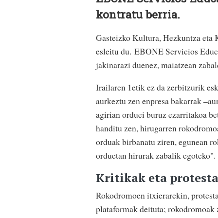
kontratu berria.
Gasteizko Kultura, Hezkuntza eta K
esleitu du. EBONE Servicios Educa
jakinarazi duenez, maiatzean zabal
Irailaren 1etik ez da zerbitzurik es
aurkeztu zen enpresa bakarrak –au
agirian orduei buruz ezarritakoa b
handitu zen, hirugarren rokodromoa
orduak birbanatu ziren, egunean ro
orduetan hirurak zabalik egoteko".
Kritikak eta protest
Rokodromoen itxierarekin, protesta
plataformak deituta; rokodromoak z