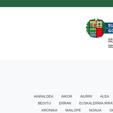
AIARALDEA
AIKOR
AIURRI
ALEA
BEGITU
ERRAN
EUSKALERRIA IRRA
KRONIKA
MAILOPE
NOAUA
O