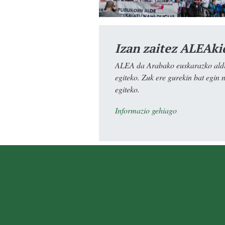
Izan zaitez ALEAki
ALEA da Arabako euskarazko aldiz
egiteko. Zuk ere gurekin bat egin 
egiteko.
Informazio gehiago