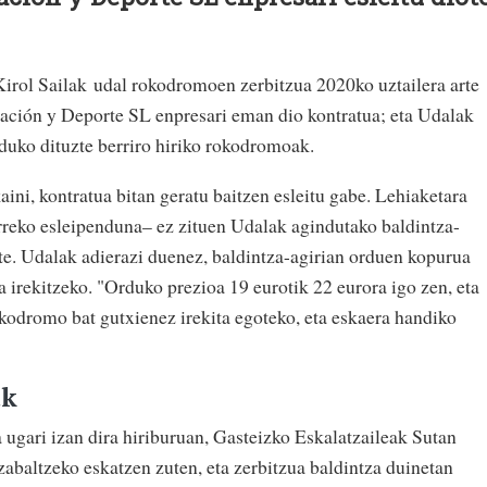
irol Sailak udal rokodromoen zerbitzua 2020ko uztailera arte
ción y Deporte SL enpresari eman dio kontratua; eta Udalak
duko dituzte berriro hiriko rokodromoak.
kaini, kontratua bitan geratu baitzen esleitu gabe. Lehiaketara
rreko esleipenduna– ez zituen Udalak agindutako baldintza-
ete. Udalak adierazi duenez, baldintza-agirian orduen kopurua
 irekitzeko. "Orduko prezioa 19 eurotik 22 eurora igo zen, eta
kodromo bat gutxienez irekita egoteko, eta eskaera handiko
ak
 ugari izan dira hiriburuan, Gasteizko Eskalatzaileak Sutan
abaltzeko eskatzen zuten, eta zerbitzua baldintza duinetan