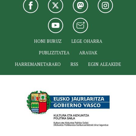
HONI BURUZ
LEGE OHARRA
PUBLIZITATEA
ARAUAK
HARREMANETARAKO
RSS
EGIN ALEAKIDE