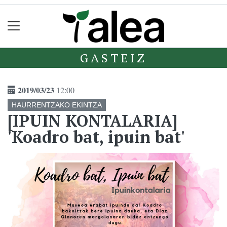
GASTEIZ
2019/03/23
12:00
HAURRENTZAKO EKINTZA
[IPUIN KONTALARIA]
'Koadro bat, ipuin bat'