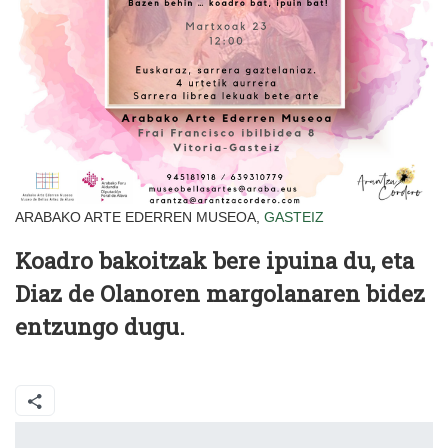
ARABAKO ARTE EDERREN MUSEOA,
GASTEIZ
Koadro bakoitzak bere ipuina du, eta
Diaz de Olanoren margolanaren bidez
entzungo dugu.