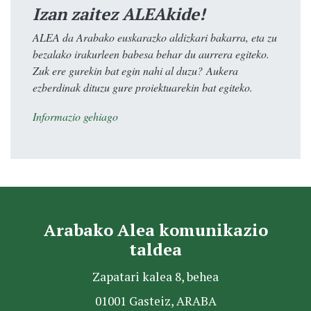
Izan zaitez ALEAkide!
ALEA da Arabako euskarazko aldizkari bakarra, eta zu
bezalako irakurleen babesa behar du aurrera egiteko.
Zuk ere gurekin bat egin nahi al duzu? Aukera
ezberdinak dituzu gure proiektuarekin bat egiteko.
Informazio gehiago
Arabako Alea komunikazio
taldea
Zapatari kalea 8, behea
01001 Gasteiz, ARABA