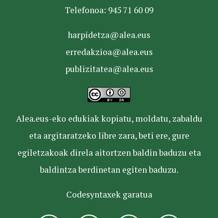
Telefonoa: 945 71 60 09
harpidetza@alea.eus
erredakzioa@alea.eus
publizitatea@alea.eus
Alea.eus-eko edukiak kopiatu, moldatu, zabaldu
eta argitaratzeko libre zara, beti ere, gure
egiletzakoak direla aitortzen baldin baduzu eta
baldintza berdinetan egiten baduzu.
Codesyntaxek garatua