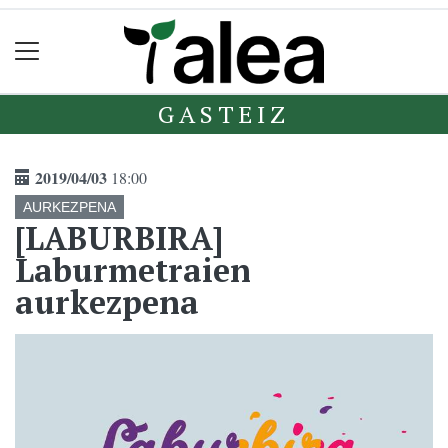
GASTEIZ
2019/04/03
18:00
AURKEZPENA
[LABURBIRA]
Laburmetraien
aurkezpena