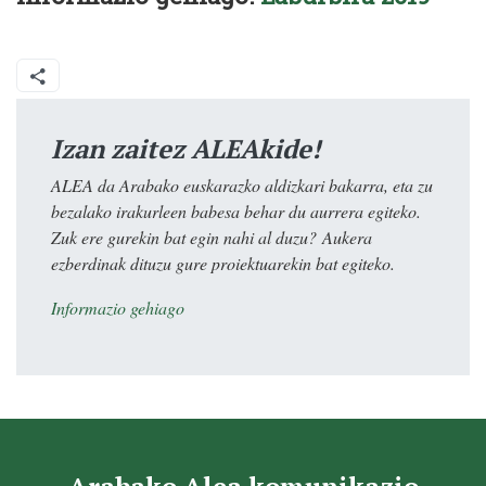
Izan zaitez ALEAkide!
ALEA da Arabako euskarazko aldizkari bakarra, eta zu
bezalako irakurleen babesa behar du aurrera egiteko.
Zuk ere gurekin bat egin nahi al duzu? Aukera
ezberdinak dituzu gure proiektuarekin bat egiteko.
Informazio gehiago