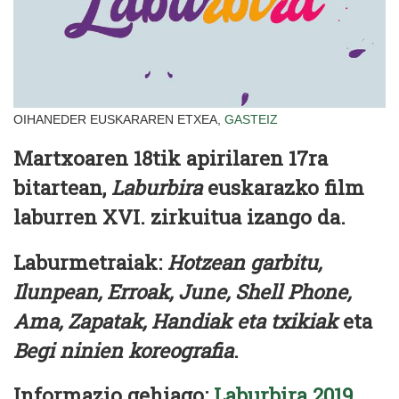
OIHANEDER EUSKARAREN ETXEA,
GASTEIZ
Martxoaren 18tik apirilaren 17ra
bitartean,
Laburbira
euskarazko film
laburren XVI. zirkuitua izango da.
Laburmetraiak:
Hotzean garbitu,
Ilunpean, Erroak, June, Shell Phone,
Ama, Zapatak, Handiak eta txikiak
eta
Begi ninien koreografia
.
Informazio gehiago:
Laburbira 2019