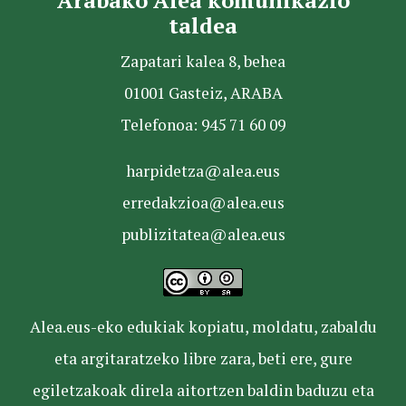
Arabako Alea komunikazio
taldea
Zapatari kalea 8, behea
01001 Gasteiz, ARABA
Telefonoa: 945 71 60 09
harpidetza@alea.eus
erredakzioa@alea.eus
publizitatea@alea.eus
Alea.eus-eko edukiak kopiatu, moldatu, zabaldu
eta argitaratzeko libre zara, beti ere, gure
egiletzakoak direla aitortzen baldin baduzu eta