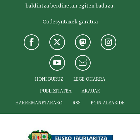
baldintza berdinetan egiten baduzu.
Codesyntaxek garatua
HONI BURUZ
LEGE OHARRA
PUBLIZITATEA
ARAUAK
HARREMANETARAKO
RSS
EGIN ALEAKIDE