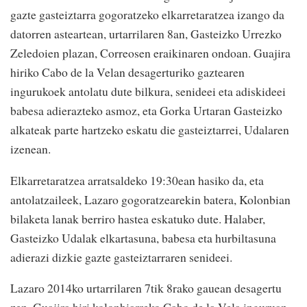
gazte gasteiztarra gogoratzeko elkarretaratzea izango da
datorren asteartean, urtarrilaren 8an, Gasteizko Urrezko
Zeledoien plazan, Correosen eraikinaren ondoan. Guajira
hiriko Cabo de la Velan desagerturiko gaztearen
ingurukoek antolatu dute bilkura, senideei eta adiskideei
babesa adierazteko asmoz, eta Gorka Urtaran Gasteizko
alkateak parte hartzeko eskatu die gasteiztarrei, Udalaren
izenean.
Elkarretaratzea arratsaldeko 19:30ean hasiko da, eta
antolatzaileek, Lazaro gogoratzearekin batera, Kolonbian
bilaketa lanak berriro hastea eskatuko dute. Halaber,
Gasteizko Udalak elkartasuna, babesa eta hurbiltasuna
adierazi dizkie gazte gasteiztarraren senideei.
Lazaro 2014ko urtarrilaren 7tik 8rako gauean desagertu