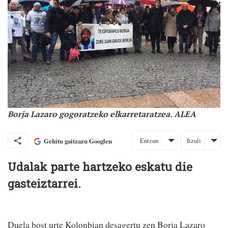
Borja Lazaro gogoratzeko elkarretaratzea. ALEA
Entzun
Itzuli
Gehitu gaitzazu Googlen
Udalak parte hartzeko eskatu die
gasteiztarrei.
Duela bost urte Kolonbian desagertu zen Borja Lazaro