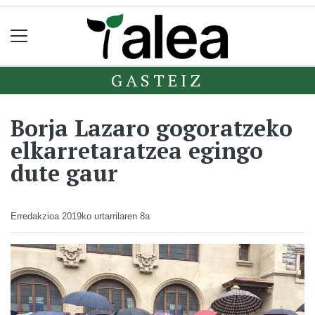
GASTEIZ
Borja Lazaro gogoratzeko
elkarretaratzea egingo
dute gaur
Erredakzioa
2019ko urtarrilaren 8a