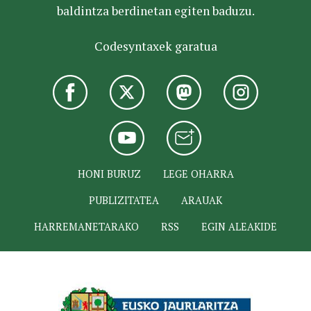
baldintza berdinetan egiten baduzu.
Codesyntaxek garatua
HONI BURUZ
LEGE OHARRA
PUBLIZITATEA
ARAUAK
HARREMANETARAKO
RSS
EGIN ALEAKIDE