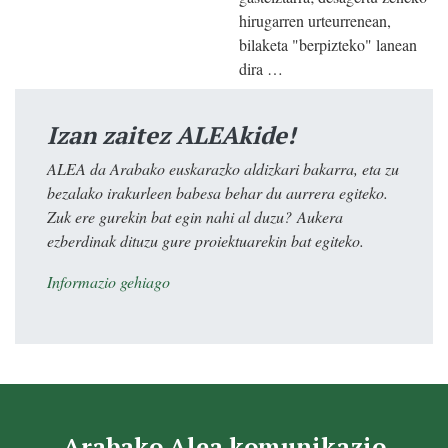
hirugarren urteurrenean,
bilaketa "berpizteko" lanean
dira …
Izan zaitez ALEAkide!
ALEA da Arabako euskarazko aldizkari bakarra, eta zu
bezalako irakurleen babesa behar du aurrera egiteko.
Zuk ere gurekin bat egin nahi al duzu? Aukera
ezberdinak dituzu gure proiektuarekin bat egiteko.
Informazio gehiago
Arabako Alea komunikazio