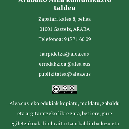
taldea
Zapatari kalea 8, behea
01001 Gasteiz, ARABA
Telefonoa: 945 71 60 09
harpidetza@alea.eus
erredakzioa@alea.eus
publizitatea@alea.eus
Alea.eus-eko edukiak kopiatu, moldatu, zabaldu
eta argitaratzeko libre zara, beti ere, gure
egiletzakoak direla aitortzen baldin baduzu eta