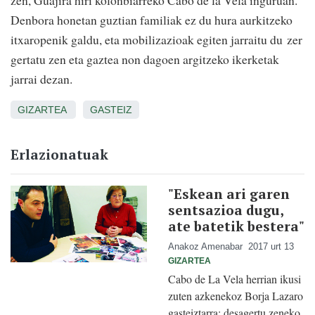
zen, Guajira hiri kolonbiarreko Cabo de la Vela inguruan.
Denbora honetan guztian familiak ez du hura aurkitzeko
itxaropenik galdu, eta mobilizazioak egiten jarraitu du
zer
gertatu zen eta gaztea non dagoen argitzeko ikerketak
jarrai dezan.
GIZARTEA
GASTEIZ
Erlazionatuak
"Eskean ari garen
sentsazioa dugu,
ate batetik bestera"
Anakoz Amenabar
2017 urt 13
GIZARTEA
Cabo de La Vela herrian ikusi
zuten azkenekoz Borja Lazaro
gasteiztarra; desagertu zeneko