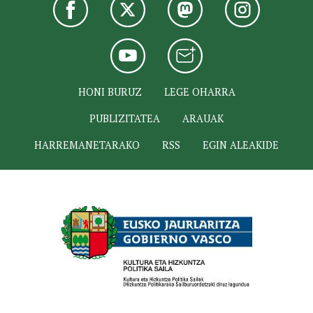
HONI BURUZ
LEGE OHARRA
PUBLIZITATEA
ARAUAK
HARREMANETARAKO
RSS
EGIN ALEAKIDE