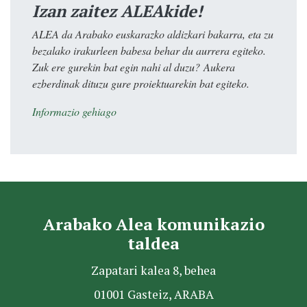
Izan zaitez ALEAkide!
ALEA da Arabako euskarazko aldizkari bakarra, eta zu
bezalako irakurleen babesa behar du aurrera egiteko.
Zuk ere gurekin bat egin nahi al duzu? Aukera
ezberdinak dituzu gure proiektuarekin bat egiteko.
Informazio gehiago
Arabako Alea komunikazio
taldea
Zapatari kalea 8, behea
01001 Gasteiz, ARABA