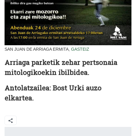
SAN JUAN DE ARRIAGA ERMITA,
GASTEIZ
Arriaga parketik zehar pertsonaia
mitologikoekin ibilbidea.
Antolatzailea: Bost Urki auzo
elkartea.