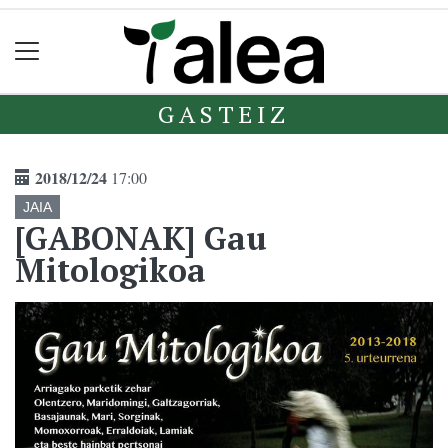
GASTEIZ
2018/12/24
17:00
JAIA
[GABONAK] Gau
Mitologikoa