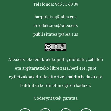
Telefonoa: 945 71 60 09
harpidetza@alea.eus
erredakzioa@alea.eus
publizitatea@alea.eus
Alea.eus-eko edukiak kopiatu, moldatu, zabaldu
eta argitaratzeko libre zara, beti ere, gure
egiletzakoak direla aitortzen baldin baduzu eta
baldintza berdinetan egiten baduzu.
Codesyntaxek garatua