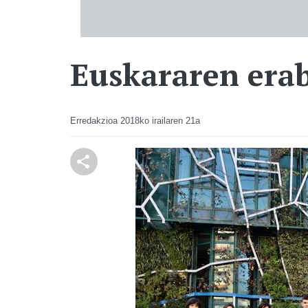
Euskararen erabi
Erredakzioa
2018ko irailaren 21a