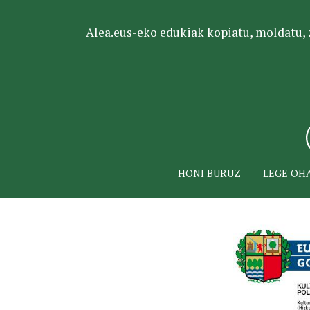
Alea.eus-eko edukiak kopiatu, moldatu, za
HONI BURUZ
LEGE OH