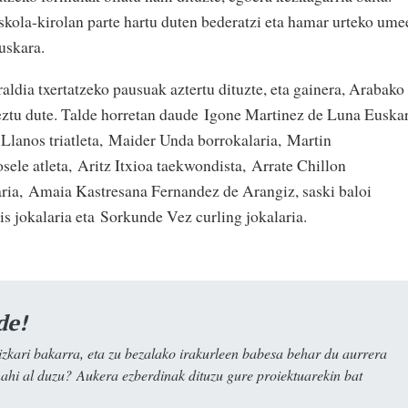
eskola-kirolan parte hartu duten bederatzi eta hamar urteko ume
euskara.
ldia txertatzeko pausuak aztertu dituzte, eta gainera, Arabako
ztu dute. Talde horretan daude
Igone Martinez de Luna Euskar
Llanos triatleta,
Maider Unda borrokalaria,
Martin
sele atleta,
Aritz Itxioa taekwondista,
Arrate Chillon
aria,
Amaia Kastresana Fernandez de Arangiz, saski baloi
is jokalaria eta
Sorkunde Vez curling jokalaria.
de!
kari bakarra, eta zu bezalako irakurleen babesa behar du aurrera
nahi al duzu? Aukera ezberdinak dituzu gure proiektuarekin bat