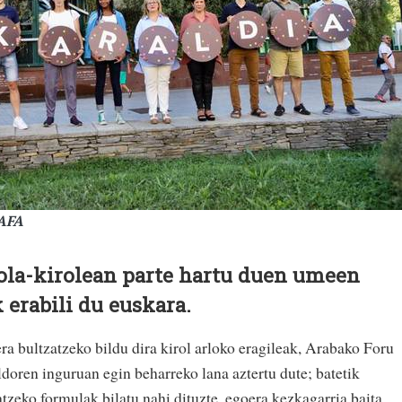
 AFA
ola-kirolean parte hartu duen umeen
 erabili du euskara.
ra bultzatzeko bildu dira kirol arloko eragileak, Arabako Foru
doren inguruan egin beharreko lana aztertu dute; batetik
zeko formulak bilatu nahi dituzte, egoera kezkagarria baita.