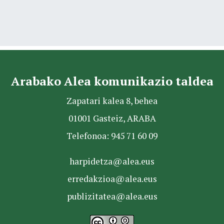
Arabako Alea komunikazio taldea
Zapatari kalea 8, behea
01001 Gasteiz, ARABA
Telefonoa: 945 71 60 09
harpidetza@alea.eus
erredakzioa@alea.eus
publizitatea@alea.eus