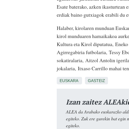
Esate baterako, azken ikasturtean 
erdiak baino gutxiagok erabili du 
Halaber, kirolaren munduan Euskara
kirol munduaren hamaikakoa aurke
Kultura eta Kirol diputatua,
Eneko 
Agirregabiria futbolaria,
Tessy Ebo
sokatiralaria,
Aitzol Antolin igeril
jokalaria,
Itxaso Carrillo mahai ten
EUSKARA
GASTEIZ
Izan zaitez ALEAki
ALEA da Arabako euskarazko aldiz
egiteko. Zuk ere gurekin bat egin 
egiteko.