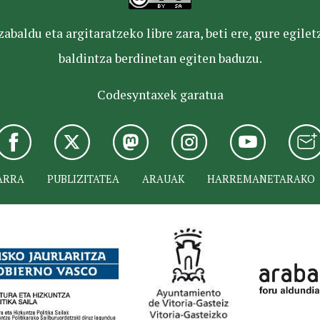
baldu eta argitaratzeko libre zara, beti ere, gure egile
baldintza berdinetan egiten baduzu.
Codesyntaxek garatua
ARRA
PUBLIZITATEA
ARAUAK
HARREMANETARAKO