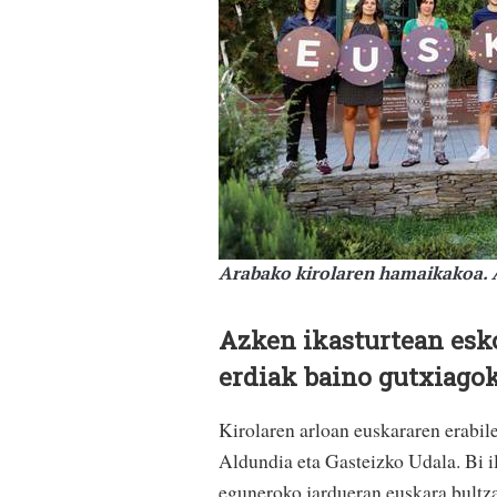
Arabako kirolaren hamaikakoa.
Azken ikasturtean esk
erdiak baino gutxiagok
Kirolaren arloan euskararen erabile
Aldundia eta Gasteizko Udala. Bi il
eguneroko jardueran euskara bultzat