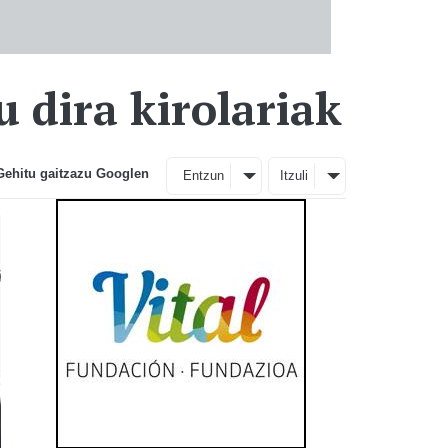
 dira kirolariak
Gehitu gaitzazu Googlen
Entzun
Itzuli