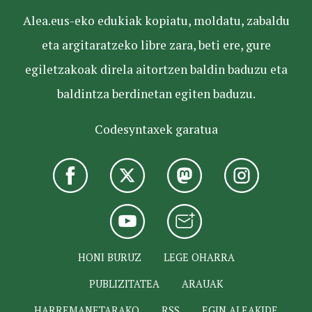
Alea.eus-eko edukiak kopiatu, moldatu, zabaldu
eta argitaratzeko libre zara, beti ere, gure
egiletzakoak direla aitortzen baldin baduzu eta
baldintza berdinetan egiten baduzu.
Codesyntaxek garatua
HONI BURUZ
LEGE OHARRA
PUBLIZITATEA
ARAUAK
HARREMANETARAKO
RSS
EGIN ALEAKIDE