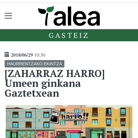
GASTEIZ
2018/06/29
10:30
HAURRENTZAKO EKINTZA
[ZAHARRAZ HARRO]
Umeen ginkana
Gaztetxean