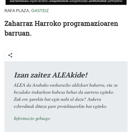
RAFA PLAZA,
GASTEIZ
Zaharraz Harroko programazioaren
barruan.
Izan zaitez ALEAkide!
ALEA da Arabako euskarazko aldizkari bakarra, eta zu
bezalako irakurleen babesa behar du aurrera egiteko.
Zuk ere gurekin bat egin nahi al duzu? Aukera
ezberdinak dituzu gure proiektuarekin bat egiteko.
Informazio gehiago