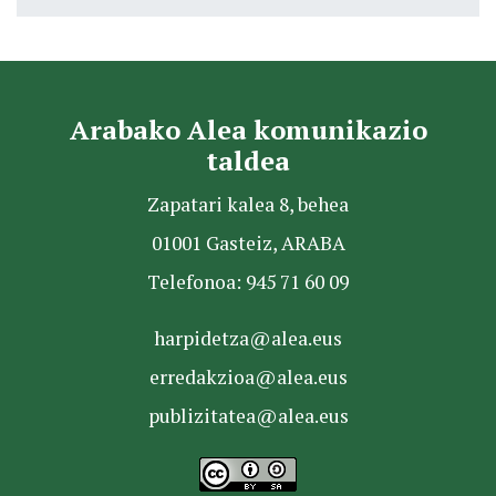
Arabako Alea komunikazio
taldea
Zapatari kalea 8, behea
01001 Gasteiz, ARABA
Telefonoa: 945 71 60 09
harpidetza@alea.eus
erredakzioa@alea.eus
publizitatea@alea.eus