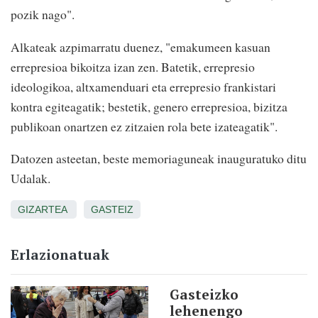
pozik nago".
Alkateak azpimarratu duenez, "emakumeen kasuan
errepresioa bikoitza izan zen. Batetik, errepresio
ideologikoa, altxamenduari eta errepresio frankistari
kontra egiteagatik; bestetik, genero errepresioa, bizitza
publikoan onartzen ez zitzaien rola bete izateagatik".
Datozen asteetan, beste memoriaguneak inauguratuko ditu
Udalak.
GIZARTEA
GASTEIZ
Erlazionatuak
Gasteizko
lehenengo