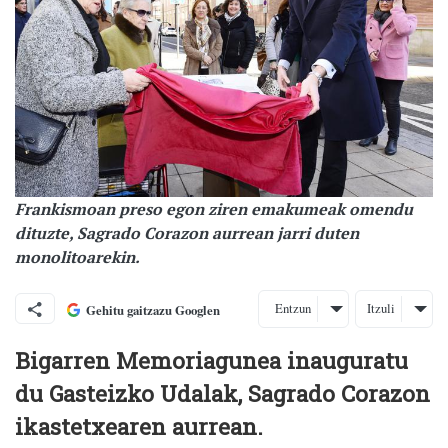
Frankismoan preso egon ziren emakumeak omendu
dituzte, Sagrado Corazon aurrean jarri duten
monolitoarekin.
Entzun
Itzuli
Gehitu gaitzazu Googlen
Bigarren Memoriagunea inauguratu
du Gasteizko Udalak, Sagrado Corazon
ikastetxearen aurrean.