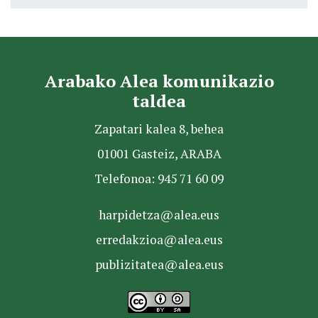
Arabako Alea komunikazio
taldea
Zapatari kalea 8, behea
01001 Gasteiz, ARABA
Telefonoa: 945 71 60 09
harpidetza@alea.eus
erredakzioa@alea.eus
publizitatea@alea.eus