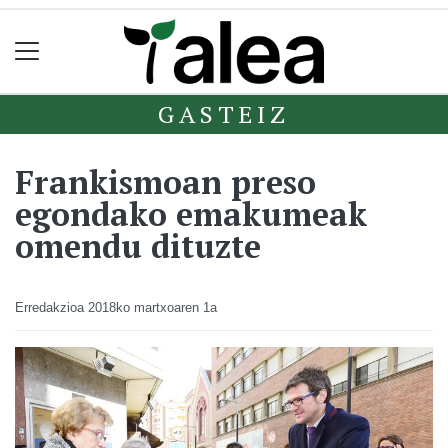
GASTEIZ
Frankismoan preso
egondako emakumeak
omendu dituzte
Erredakzioa
2018ko martxoaren 1a