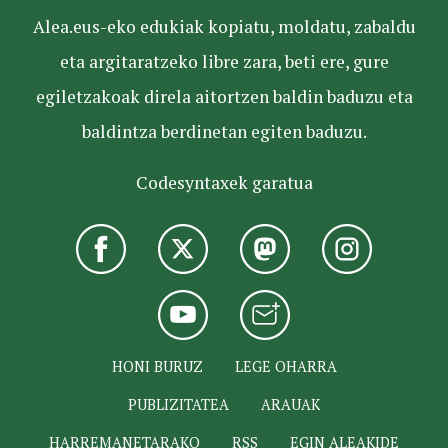
Alea.eus-eko edukiak kopiatu, moldatu, zabaldu
eta argitaratzeko libre zara, beti ere, gure
egiletzakoak direla aitortzen baldin baduzu eta
baldintza berdinetan egiten baduzu.
Codesyntaxek garatua
HONI BURUZ
LEGE OHARRA
PUBLIZITATEA
ARAUAK
HARREMANETARAKO
RSS
EGIN ALEAKIDE