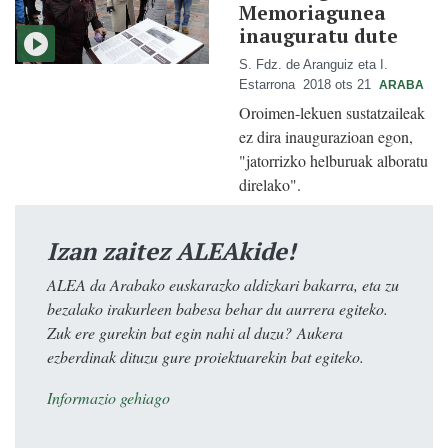
Memoriagunea
inauguratu dute
S. Fdz. de Aranguiz eta I.
Estarrona
2018 ots 21
ARABA
Oroimen-lekuen sustatzaileak
ez dira inaugurazioan egon,
"jatorrizko helburuak alboratu
direlako".
Izan zaitez ALEAkide!
ALEA da Arabako euskarazko aldizkari bakarra, eta zu
bezalako irakurleen babesa behar du aurrera egiteko.
Zuk ere gurekin bat egin nahi al duzu? Aukera
ezberdinak dituzu gure proiektuarekin bat egiteko.
Informazio gehiago