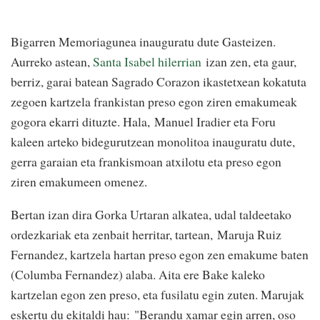
Bigarren Memoriagunea inauguratu dute Gasteizen.
Aurreko astean,
Santa Isabel hilerrian
izan zen, eta gaur,
berriz, garai batean Sagrado Corazon ikastetxean kokatuta
zegoen kartzela frankistan preso egon ziren emakumeak
gogora ekarri dituzte. Hala, Manuel Iradier eta Foru
kaleen arteko bidegurutzean monolitoa inauguratu dute,
gerra garaian eta frankismoan atxilotu eta preso egon
ziren emakumeen omenez.
Bertan izan dira Gorka Urtaran alkatea, udal taldeetako
ordezkariak eta zenbait herritar, tartean, Maruja Ruiz
Fernandez, kartzela hartan preso egon zen emakume baten
(Columba Fernandez) alaba. Aita ere Bake kaleko
kartzelan egon zen preso, eta fusilatu egin zuten. Marujak
eskertu du ekitaldi hau: "Berandu xamar egin arren, oso