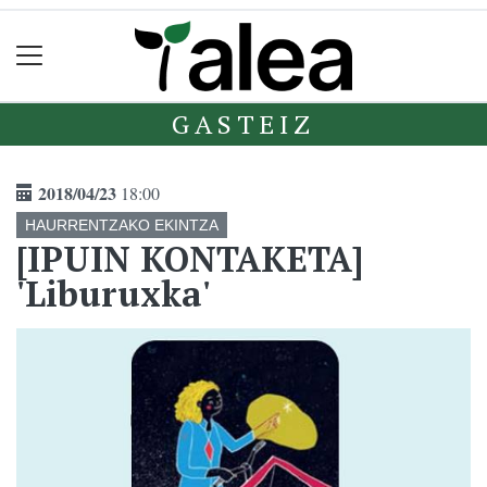
GASTEIZ
2018/04/23
18:00
HAURRENTZAKO EKINTZA
[IPUIN KONTAKETA]
'Liburuxka'