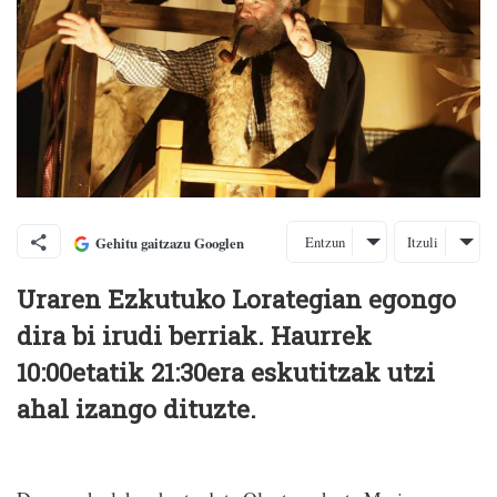
Entzun
Itzuli
Gehitu gaitzazu Googlen
Uraren Ezkutuko Lorategian egongo
dira bi irudi berriak. Haurrek
10:00etatik 21:30era eskutitzak utzi
ahal izango dituzte.