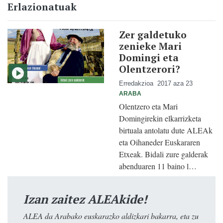
Erlazionatuak
Zer galdetuko
zenieke Mari
Domingi eta
Olentzerori?
Erredakzioa
2017 aza 23
ARABA
Olentzero eta Mari
Domingirekin elkarrizketa
birtuala antolatu dute ALEAk
eta Oihaneder Euskararen
Etxeak. Bidali zure galderak
abenduaren 11 baino l…
Izan zaitez ALEAkide!
ALEA da Arabako euskarazko aldizkari bakarra, eta zu