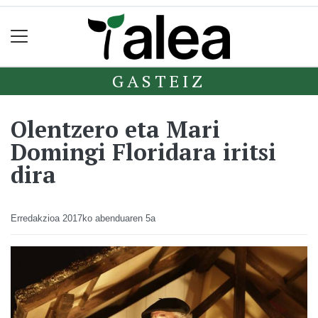
GASTEIZ
Olentzero eta Mari
Domingi Floridara iritsi
dira
Erredakzioa
2017ko abenduaren 5a