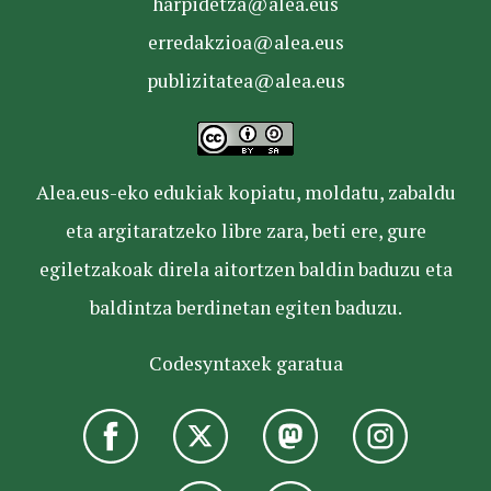
harpidetza@alea.eus
erredakzioa@alea.eus
publizitatea@alea.eus
Alea.eus-eko edukiak kopiatu, moldatu, zabaldu
eta argitaratzeko libre zara, beti ere, gure
egiletzakoak direla aitortzen baldin baduzu eta
baldintza berdinetan egiten baduzu.
Codesyntaxek garatua