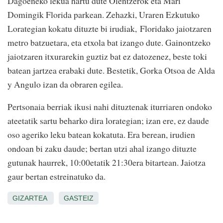
Dagoeneko lekua hartu dute Olentzerok eta Mari
Domingik Florida parkean. Zehazki, Uraren Ezkutuko
Lorategian kokatu dituzte bi irudiak, Floridako jaiotzaren
metro batzuetara, eta etxola bat izango dute. Gainontzeko
jaiotzaren itxurarekin guztiz bat ez datozenez, beste toki
batean jartzea erabaki dute. Bestetik, Gorka Otsoa de Alda
y Angulo izan da obraren egilea.
Pertsonaia berriak ikusi nahi dituztenak iturriaren ondoko
ateetatik sartu beharko dira lorategian; izan ere, ez daude
oso ageriko leku batean kokatuta. Era berean, irudien
ondoan bi zaku daude; bertan utzi ahal izango dituzte
gutunak haurrek, 10:00etatik 21:30era bitartean. Jaiotza
gaur bertan estreinatuko da.
GIZARTEA
GASTEIZ