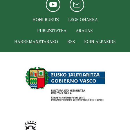
HONI BURUZ
LEGE OHARRA
PUBLIZITATEA
ARAUAK
HARREMANETARAKO
RSS
EGIN ALEAKIDE