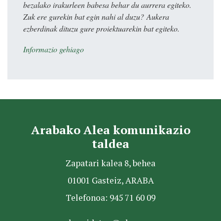
bezalako irakurleen babesa behar du aurrera egiteko.
Zuk ere gurekin bat egin nahi al duzu? Aukera
ezberdinak dituzu gure proiektuarekin bat egiteko.
Informazio gehiago
Arabako Alea komunikazio
taldea
Zapatari kalea 8, behea
01001 Gasteiz, ARABA
Telefonoa: 945 71 60 09