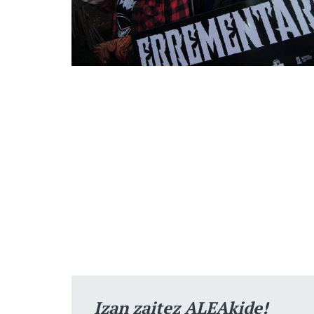
Izan zaitez ALEAkide!