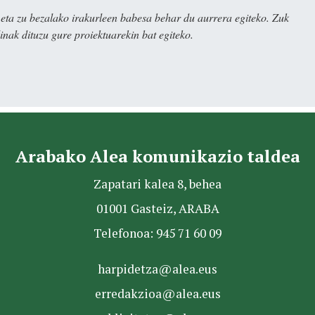
ta zu bezalako irakurleen babesa behar du aurrera egiteko. Zuk
nak dituzu gure proiektuarekin bat egiteko.
Arabako Alea komunikazio taldea
Zapatari kalea 8, behea
01001 Gasteiz, ARABA
Telefonoa: 945 71 60 09
harpidetza@alea.eus
erredakzioa@alea.eus