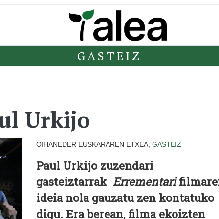
GASTEIZ
l Urkijo
OIHANEDER EUSKARAREN ETXEA,
GASTEIZ
Paul Urkijo zuzendari
gasteiztarrak
Errementari
filmare
ideia nola gauzatu zen kontatuko
digu. Era berean, filma ekoizten