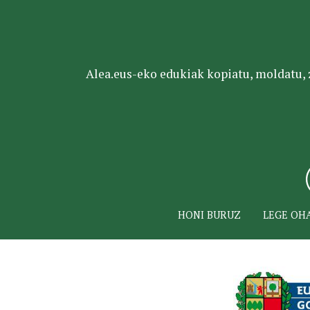
Alea.eus-eko edukiak kopiatu, moldatu, za
HONI BURUZ
LEGE OH