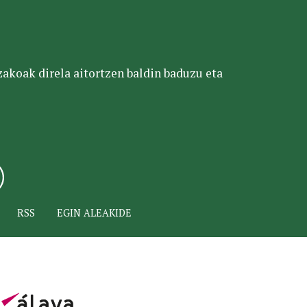
tzakoak direla aitortzen baldin baduzu eta
RSS
EGIN ALEAKIDE