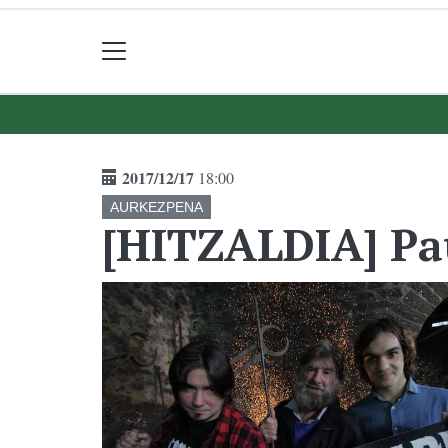
2017/12/17
18:00
AURKEZPENA
[HITZALDIA] Pau