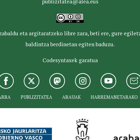
publizitatea@alea.eus
baldu eta argitaratzeko libre zara, beti ere, gure egile
baldintza berdinetan egiten baduzu.
Codesyntaxek garatua
ARRA
PUBLIZITATEA
ARAUAK
HARREMANETARAKO