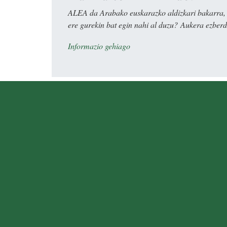
ALEA da Arabako euskarazko aldizkari bakarra, e
ere gurekin bat egin nahi al duzu? Aukera ezberdi
Informazio gehiago