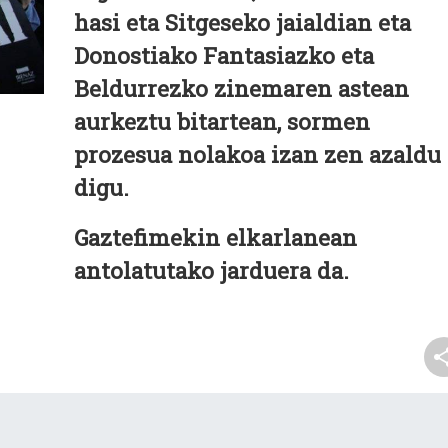
hasi eta Sitgeseko jaialdian eta
Donostiako Fantasiazko eta
Beldurrezko zinemaren astean
aurkeztu bitartean, sormen
prozesua nolakoa izan zen azaldu
digu.
Gaztefimekin elkarlanean
antolatutako jarduera da.