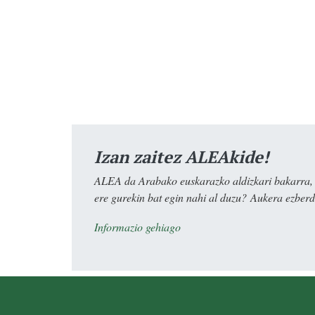
Izan zaitez ALEAkide!
ALEA da Arabako euskarazko aldizkari bakarra, e
ere gurekin bat egin nahi al duzu? Aukera ezberdi
Informazio gehiago