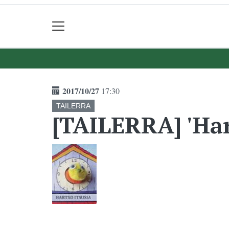
2017/10/27
17:30
TAILERRA
[TAILERRA] 'Har