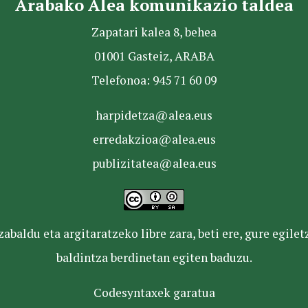
Arabako Alea komunikazio taldea
Zapatari kalea 8, behea
01001 Gasteiz, ARABA
Telefonoa: 945 71 60 09
harpidetza@alea.eus
erredakzioa@alea.eus
publizitatea@alea.eus
baldu eta argitaratzeko libre zara, beti ere, gure egile
baldintza berdinetan egiten baduzu.
Codesyntaxek garatua