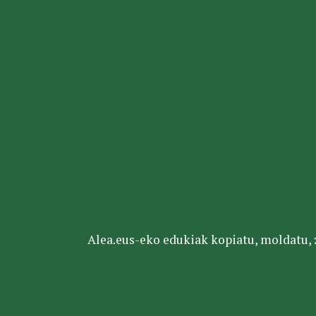
Alea.eus-eko edukiak kopiatu, moldatu, za