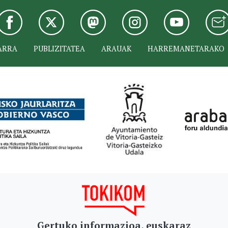
ARRA
PUBLIZITATEA
ARAUAK
HARREMANETARAKO
Gertuko informazioa, euskaraz