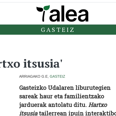
GASTEIZ
txo itsusia'
ARRIAGAKO G.E,
GASTEIZ
Gasteizko Udalaren liburutegien
sareak haur eta familientzako
jarduerak antolatu ditu.
Hartxo
itsusia
tailerrean ipuin interaktib