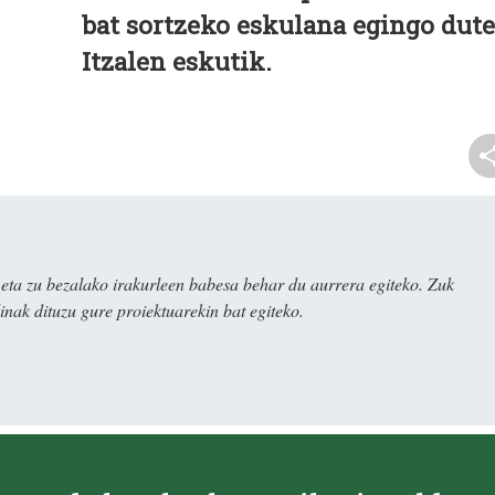
bat sortzeko eskulana egingo dute
Itzalen eskutik.
ta zu bezalako irakurleen babesa behar du aurrera egiteko. Zuk
nak dituzu gure proiektuarekin bat egiteko.