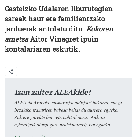
Gasteizko Udalaren liburutegien
sareak haur eta familientzako
jarduerak antolatu ditu.
Kokoren
ametsa
Aitor Vinagret ipuin
kontalariaren eskutik.
Izan zaitez ALEAkide!
ALEA da Arabako euskarazko aldizkari bakarra, eta zu
bezalako irakurleen babesa behar du aurrera egiteko.
Zuk ere gurekin bat egin nahi al duzu? Aukera
ezberdinak dituzu gure proiektuarekin bat egiteko.