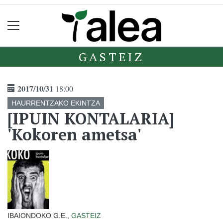
GASTEIZ
2017/10/31
18:00
HAURRENTZAKO EKINTZA
[IPUIN KONTALARIA]
'Kokoren ametsa'
IBAIONDOKO G.E.,
GASTEIZ