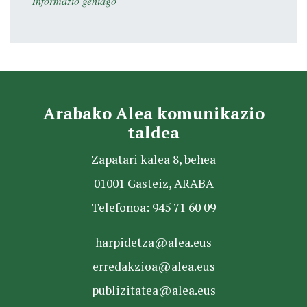
Informazio gehiago
Arabako Alea komunikazio
taldea
Zapatari kalea 8, behea
01001 Gasteiz, ARABA
Telefonoa: 945 71 60 09
harpidetza@alea.eus
erredakzioa@alea.eus
publizitatea@alea.eus