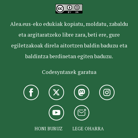
Alea.eus-eko edukiak kopiatu, moldatu, zabaldu
eta argitaratzeko libre zara, beti ere, gure
egiletzakoak direla aitortzen baldin baduzu eta
baldintza berdinetan egiten baduzu.
Codesyntaxek garatua
HONI BURUZ
LEGE OHARRA