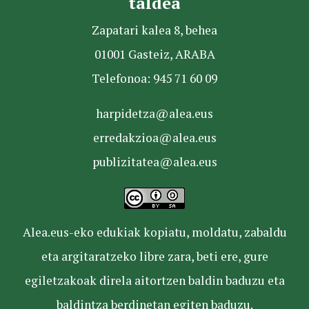
taldea
Zapatari kalea 8, behea
01001 Gasteiz, ARABA
Telefonoa: 945 71 60 09
harpidetza@alea.eus
erredakzioa@alea.eus
publizitatea@alea.eus
Alea.eus-eko edukiak kopiatu, moldatu, zabaldu
eta argitaratzeko libre zara, beti ere, gure
egiletzakoak direla aitortzen baldin baduzu eta
baldintza berdinetan egiten baduzu.