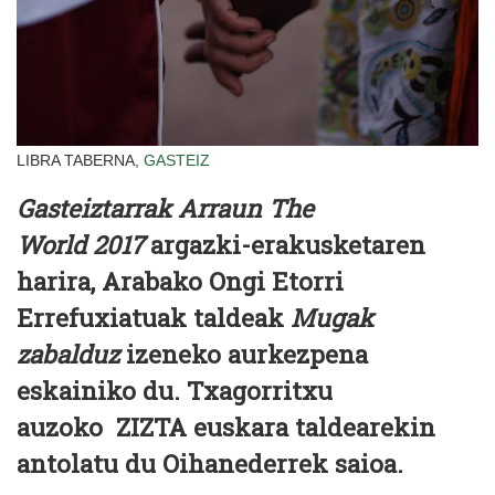
LIBRA TABERNA,
GASTEIZ
Gasteiztarrak Arraun The
World 2017
argazki-erakusketaren
harira,
Arabako Ongi Etorri
Errefuxiatuak taldeak
Mugak
zabalduz
izeneko aurkezpena
eskainiko du.
Txagorritxu
auzoko
ZIZTA euskara taldea
rekin
antolatu du
Oihanederrek saioa.