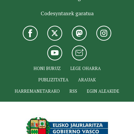
Codesyntaxek garatua
HONI BURUZ
LEGE OHARRA
PUBLIZITATEA
ARAUAK
HARREMANETARAKO
RSS
EGIN ALEAKIDE