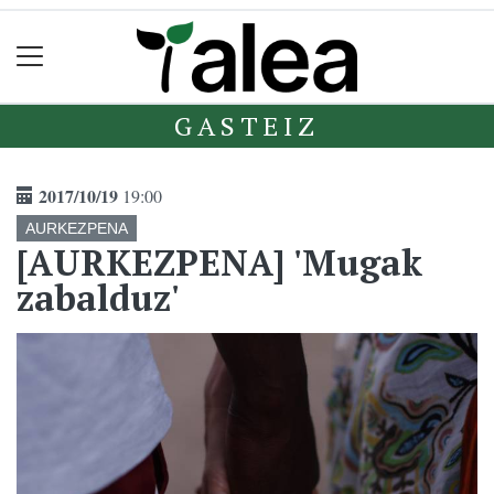
GASTEIZ
2017/10/19
19:00
AURKEZPENA
[AURKEZPENA] 'Mugak
zabalduz'