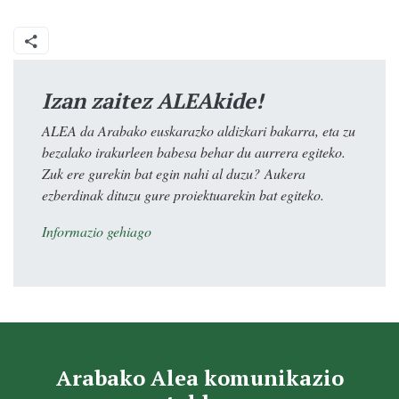
Izan zaitez ALEAkide!
ALEA da Arabako euskarazko aldizkari bakarra, eta zu
bezalako irakurleen babesa behar du aurrera egiteko.
Zuk ere gurekin bat egin nahi al duzu? Aukera
ezberdinak dituzu gure proiektuarekin bat egiteko.
Informazio gehiago
Arabako Alea komunikazio