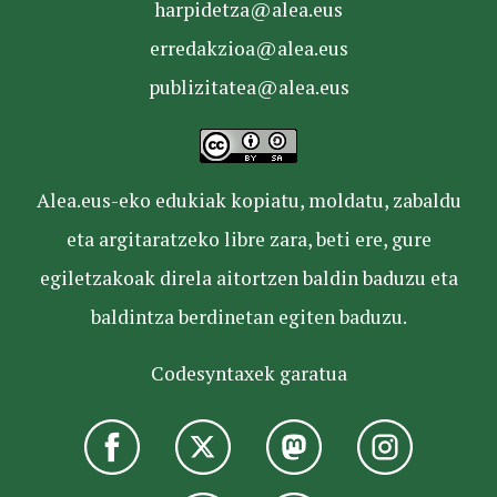
harpidetza@alea.eus
erredakzioa@alea.eus
publizitatea@alea.eus
Alea.eus-eko edukiak kopiatu, moldatu, zabaldu
eta argitaratzeko libre zara, beti ere, gure
egiletzakoak direla aitortzen baldin baduzu eta
baldintza berdinetan egiten baduzu.
Codesyntaxek garatua