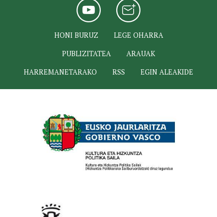
HONI BURUZ
LEGE OHARRA
PUBLIZITATEA
ARAUAK
HARREMANETARAKO
RSS
EGIN ALEAKIDE