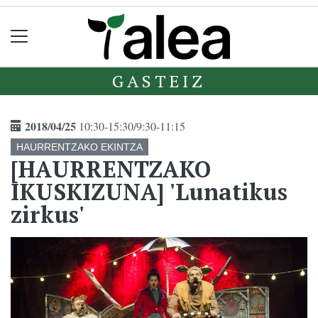
GASTEIZ
2018/04/25
10:30-15:30/9:30-11:15
HAURRENTZAKO EKINTZA
[HAURRENTZAKO
IKUSKIZUNA] 'Lunatikus
zirkus'