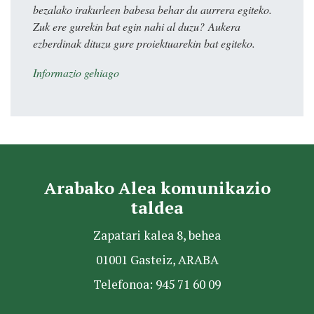
bezalako irakurleen babesa behar du aurrera egiteko.
Zuk ere gurekin bat egin nahi al duzu? Aukera
ezberdinak dituzu gure proiektuarekin bat egiteko.
Informazio gehiago
Arabako Alea komunikazio
taldea
Zapatari kalea 8, behea
01001 Gasteiz, ARABA
Telefonoa: 945 71 60 09