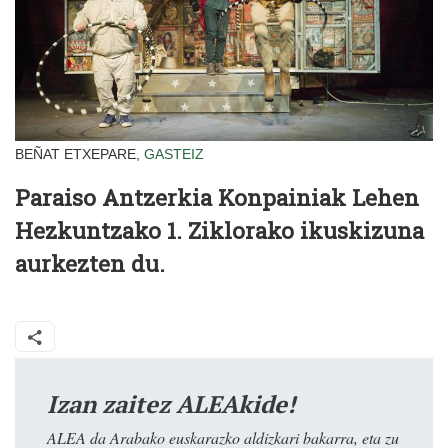
BEÑAT ETXEPARE,
GASTEIZ
Paraiso Antzerkia Konpainiak
Lehen
Hezkuntzako 1. Ziklorako ikuskizuna
aurkezten du.
Izan zaitez ALEAkide!
ALEA da Arabako euskarazko aldizkari bakarra, eta zu