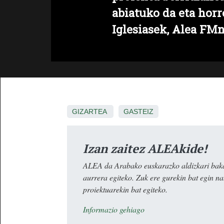
abiatuko da eta horr
Iglesiasek, Alea FMn
GIZARTEA
GASTEIZ
Izan zaitez ALEAkide!
ALEA da Arabako euskarazko aldizkari baka
aurrera egiteko. Zuk ere gurekin bat egin n
proiektuarekin bat egiteko.
Informazio gehiago