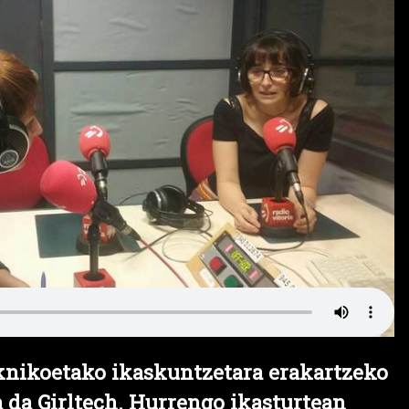
nikoetako ikaskuntzetara erakartzeko
a da Girltech. Hurrengo ikasturtean