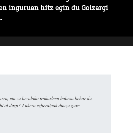
en inguruan hitz egin du Goizargi
.
rra, eta zu bezalako irakurleen babesa behar du
ahi al duzu? Aukera ezberdinak dituzu gure