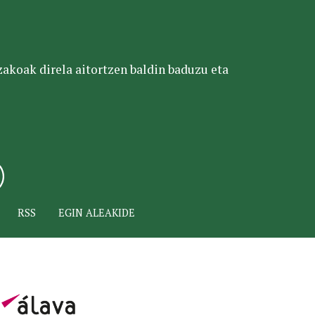
tzakoak direla aitortzen baldin baduzu eta
RSS
EGIN ALEAKIDE