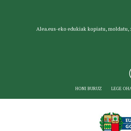
Alea.eus-eko edukiak kopiatu, moldatu, za
HONI BURUZ
LEGE OH