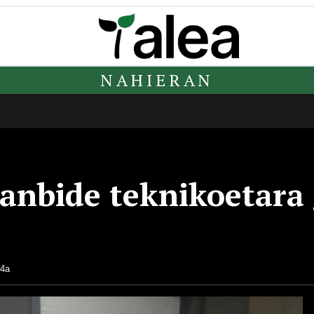
NAHIERAN
nbide teknikoetara 
14a