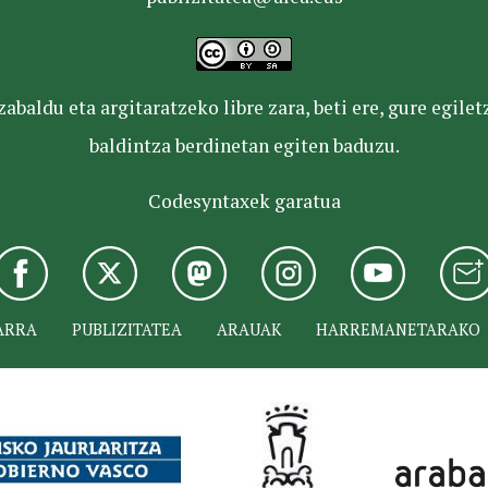
baldu eta argitaratzeko libre zara, beti ere, gure egile
baldintza berdinetan egiten baduzu.
Codesyntaxek garatua
ARRA
PUBLIZITATEA
ARAUAK
HARREMANETARAKO