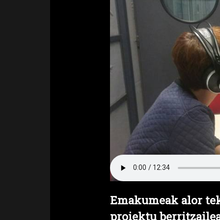
Emakumeak alor tek
proiektu berritzaile