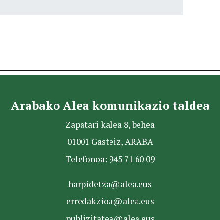
Arabako Alea komunikazio taldea
Zapatari kalea 8, behea
01001 Gasteiz, ARABA
Telefonoa: 945 71 60 09
harpidetza@alea.eus
erredakzioa@alea.eus
publizitatea@alea.eus