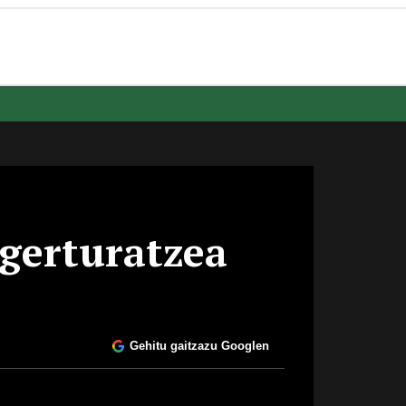
gerturatzea
Gehitu gaitzazu Googlen