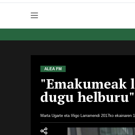
ALEA FM
"Emakumeak la
dugu helburu"
Marta Ugarte eta Iñigo Larramendi
2017ko ekainaren 