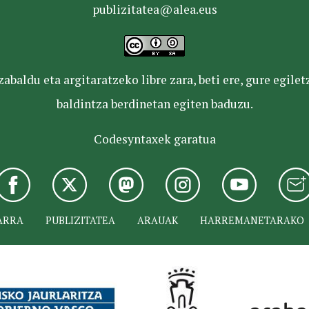
publizitatea@alea.eus
baldu eta argitaratzeko libre zara, beti ere, gure egile
baldintza berdinetan egiten baduzu.
Codesyntaxek garatua
ARRA
PUBLIZITATEA
ARAUAK
HARREMANETARAKO