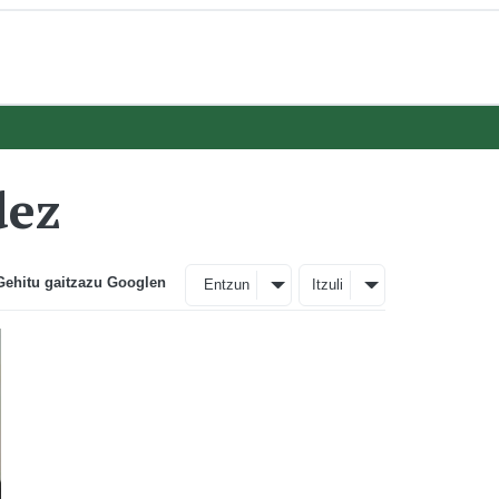
dez
Gehitu gaitzazu Googlen
Entzun
Itzuli