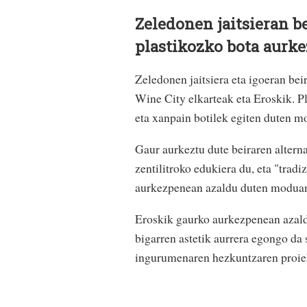
Zeledonen jaitsieran b
plastikozko bota aurke
Zeledonen jaitsiera eta igoeran bei
Wine City elkarteak eta Eroskik. Pl
eta xanpain botilek egiten duten m
Gaur aurkeztu dute beiraren altern
zentilitroko edukiera du, eta "tradi
aurkezpenean azaldu duten modua
Eroskik gaurko aurkezpenean azaldu
bigarren astetik aurrera egongo da
ingurumenaren hezkuntzaren proiekt