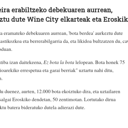
eira erabiltzeko debekuaren aurrean,
ztu dute Wine City elkarteak eta Eroskik
ra eramateko debekuaren aurrean, 'bota berdea' aurkeztu dute
astikozkoa eta berrerabilgarria da, eta likidoa bultzatzen du, ca
oduan.
atiba izan daitekeena,
Ez bota la bota
lelopean. Bota honek 75
zioarekiko errespetua eta garai berriak" uztartu nahi ditu,
n.
 duenez, aurten, 12.000 bota ekoiztuko dira, eta uztailaren
 salgai Eroskiko dendetan, 50 zentimotan. Lortutako dirua
u batera bideratuko dutela adierazi dute.