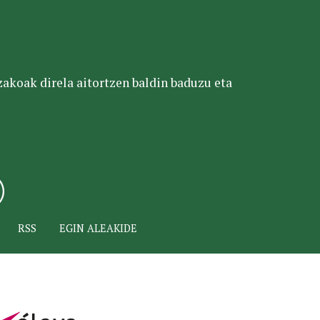
tzakoak direla aitortzen baldin baduzu eta
RSS
EGIN ALEAKIDE