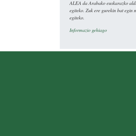
ALEA da Arabako euskarazko aldiz
egiteko. Zuk ere gurekin bat egin 
egiteko.
Informazio gehiago