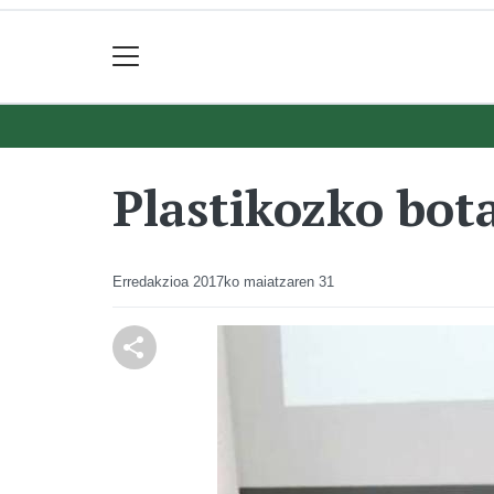
Plastikozko bot
Erredakzioa
2017ko maiatzaren 31