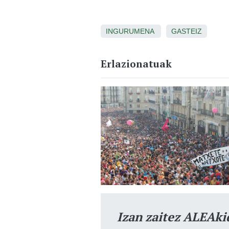
INGURUMENA
GASTEIZ
Erlazionatuak
Izan zaitez ALEAki