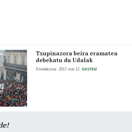
Txupinazora beira eramatea
debekatu du Udalak
Erredakzioa
2017 mai 12
GASTEIZ
de!