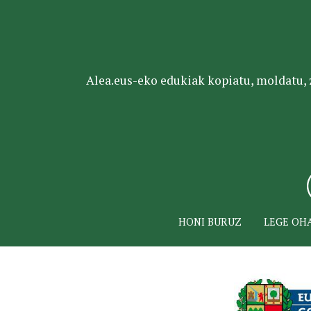
Alea.eus-eko edukiak kopiatu, moldatu, za
HONI BURUZ
LEGE OH