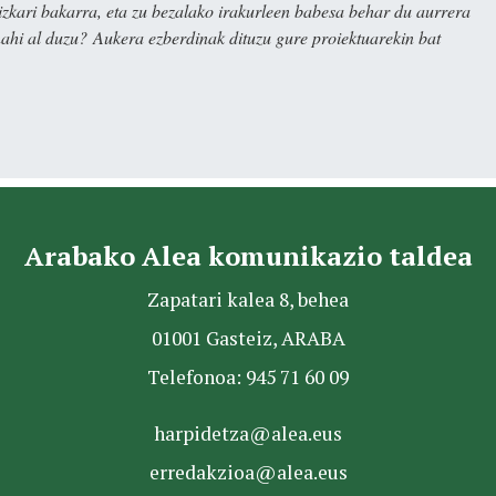
kari bakarra, eta zu bezalako irakurleen babesa behar du aurrera
nahi al duzu? Aukera ezberdinak dituzu gure proiektuarekin bat
Arabako Alea komunikazio taldea
Zapatari kalea 8, behea
01001 Gasteiz, ARABA
Telefonoa: 945 71 60 09
harpidetza@alea.eus
erredakzioa@alea.eus