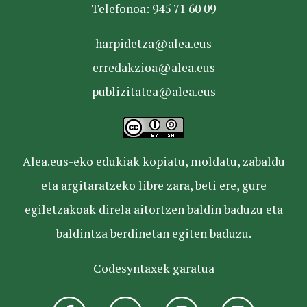
Telefonoa: 945 71 60 09
harpidetza@alea.eus
erredakzioa@alea.eus
publizitatea@alea.eus
Alea.eus-eko edukiak kopiatu, moldatu, zabaldu
eta argitaratzeko libre zara, beti ere, gure
egiletzakoak direla aitortzen baldin baduzu eta
baldintza berdinetan egiten baduzu.
Codesyntaxek garatua