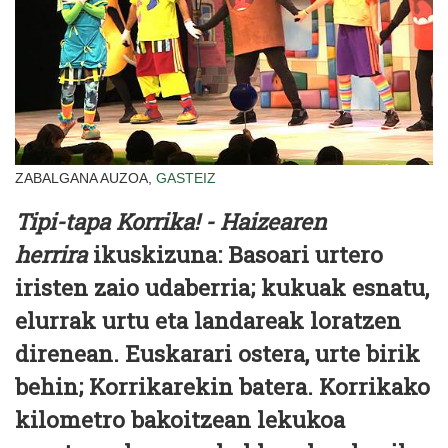
ZABALGANA AUZOA,
GASTEIZ
Tipi-tapa Korrika! - Haizearen
herrira
ikuskizuna: Basoari urtero
iristen zaio udaberria; kukuak esnatu,
elurrak urtu eta landareak loratzen
direnean. Euskarari ostera, urte birik
behin; Korrikarekin batera. Korrikako
kilometro bakoitzean lekukoa