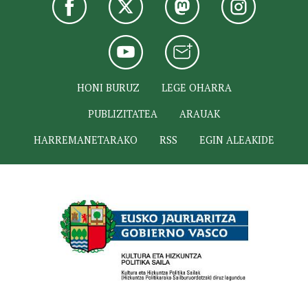
HONI BURUZ
LEGE OHARRA
PUBLIZITATEA
ARAUAK
HARREMANETARAKO
RSS
EGIN ALEAKIDE