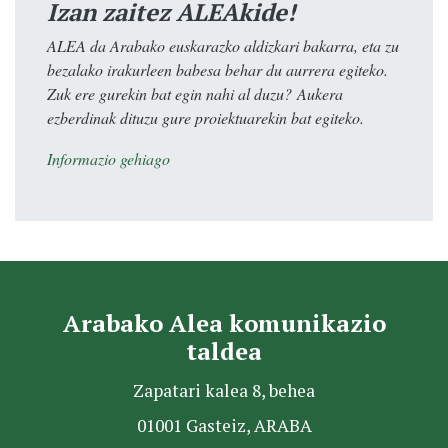
Izan zaitez ALEAkide!
ALEA da Arabako euskarazko aldizkari bakarra, eta zu
bezalako irakurleen babesa behar du aurrera egiteko.
Zuk ere gurekin bat egin nahi al duzu? Aukera
ezberdinak dituzu gure proiektuarekin bat egiteko.
Informazio gehiago
Arabako Alea komunikazio
taldea
Zapatari kalea 8, behea
01001 Gasteiz, ARABA