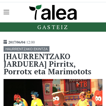
GASTEIZ
2017/06/04
12:00
HAURRENTZAKO EKINTZA
[HAURRENTZAKO
JARDUERA] Pirritx,
Porrotx eta Marimotots