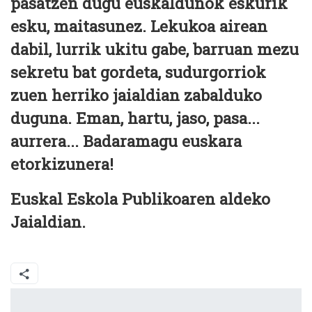
pasatzen dugu euskaldunok eskurik
esku, maitasunez. Lekukoa airean
dabil, lurrik ukitu gabe, barruan mezu
sekretu bat gordeta, sudurgorriok
zuen herriko jaialdian zabalduko
duguna. Eman, hartu, jaso, pasa...
aurrera... Badaramagu euskara
etorkizunera!
Euskal Eskola Publikoaren aldeko
Jaialdian.