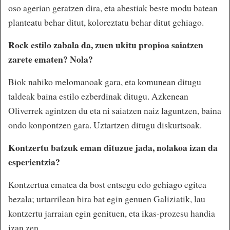
oso agerian geratzen dira, eta abestiak beste modu batean
planteatu behar ditut, koloreztatu behar ditut gehiago.
Rock estilo zabala da, zuen ukitu propioa saiatzen
zarete ematen? Nola?
Biok nahiko melomanoak gara, eta komunean ditugu
taldeak baina estilo ezberdinak ditugu. Azkenean
Oliverrek agintzen du eta ni saiatzen naiz laguntzen, baina
ondo konpontzen gara. Uztartzen ditugu diskurtsoak.
Kontzertu batzuk eman dituzue jada, nolakoa izan da
esperientzia?
Kontzertua ematea da bost entsegu edo gehiago egitea
bezala; urtarrilean bira bat egin genuen Galiziatik, lau
kontzertu jarraian egin genituen, eta ikas-prozesu handia
izan zen.