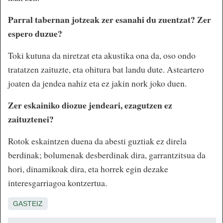
Parral tabernan jotzeak zer esanahi du zuentzat? Zer
espero duzue?
Toki kutuna da niretzat eta akustika ona da, oso ondo
tratatzen zaituzte, eta ohitura bat landu dute. Asteartero
joaten da jendea nahiz eta ez jakin nork joko duen.
Zer eskainiko diozue jendeari, ezagutzen ez
zaituztenei?
Rotok eskaintzen duena da abesti guztiak ez direla
berdinak; bolumenak desberdinak dira, garrantzitsua da
hori, dinamikoak dira, eta horrek egin dezake
interesgarriagoa kontzertua.
GASTEIZ