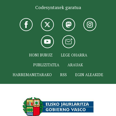
Codesyntaxek garatua
HONI BURUZ
LEGE OHARRA
PUBLIZITATEA
ARAUAK
HARREMANETARAKO
RSS
EGIN ALEAKIDE