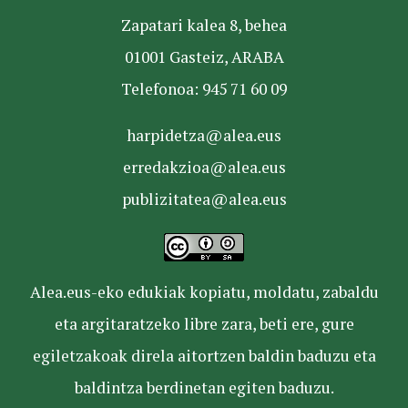
Zapatari kalea 8, behea
01001 Gasteiz, ARABA
Telefonoa: 945 71 60 09
harpidetza@alea.eus
erredakzioa@alea.eus
publizitatea@alea.eus
Alea.eus-eko edukiak kopiatu, moldatu, zabaldu
eta argitaratzeko libre zara, beti ere, gure
egiletzakoak direla aitortzen baldin baduzu eta
baldintza berdinetan egiten baduzu.