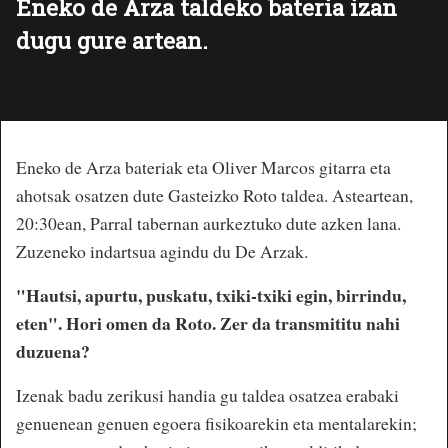
Eneko de Arza taldeko bateria izan
dugu gure artean.
E
neko de Arza bateriak eta Oliver Marcos gitarra eta
ahotsak osatzen dute Gasteizko Roto taldea. Asteartean,
20:30ean, Parral tabernan aurkeztuko dute azken lana.
Zuzeneko indartsua agindu du De Arzak.
"Hautsi, apurtu, puskatu, txiki-txiki egin, birrindu,
eten". Hori omen da Roto. Zer da transmititu nahi
duzuena?
Izenak badu zerikusi handia gu taldea osatzea erabaki
genuenean genuen egoera fisikoarekin eta mentalarekin;