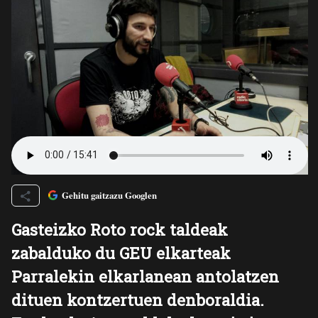
Gehitu gaitzazu Googlen
Gasteizko Roto rock taldeak
zabalduko du GEU elkarteak
Parralekin elkarlanean antolatzen
dituen kontzertuen denboraldia.