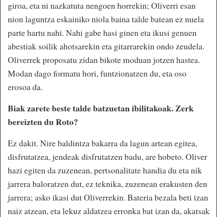
giroa, eta ni nazkatuta nengoen horrekin; Oliverri esan
nion laguntza eskainiko niola baina talde batean ez nuela
parte hartu nahi. Nahi gabe hasi ginen eta ikusi genuen
abestiak soilik ahotsarekin eta gitarrarekin ondo zeudela.
Oliverrek proposatu zidan bikote moduan jotzen hastea.
Modan dago formatu hori, funtzionatzen du, eta oso
erosoa da.
Biak zarete beste talde batzuetan ibilitakoak. Zerk
bereizten du Roto?
Ez dakit. Nire baldintza bakarra da lagun artean egitea,
disfrutatzea, jendeak disfrutatzen badu, are hobeto. Oliver
hazi egiten da zuzenean, pertsonalitate handia du eta nik
jarrera baloratzen dut, ez teknika, zuzenean erakusten den
jarrera; asko ikasi dut Oliverrekin. Bateria bezala beti izan
naiz atzean, eta lekuz aldatzea erronka bat izan da, akatsak