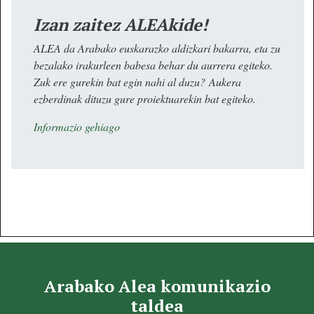
Izan zaitez ALEAkide!
ALEA da Arabako euskarazko aldizkari bakarra, eta zu
bezalako irakurleen babesa behar du aurrera egiteko.
Zuk ere gurekin bat egin nahi al duzu? Aukera
ezberdinak dituzu gure proiektuarekin bat egiteko.
Informazio gehiago
Arabako Alea komunikazio
taldea