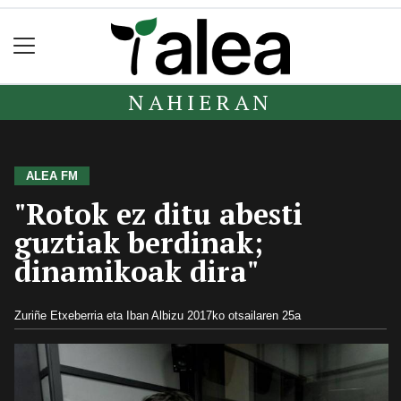
NAHIERAN
ALEA FM
"Rotok ez ditu abesti
guztiak berdinak;
dinamikoak dira"
Zuriñe Etxeberria eta Iban Albizu
2017ko otsailaren 25a