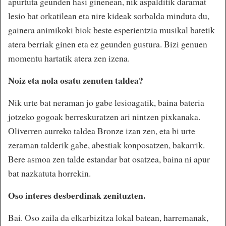
apurtuta geunden hasi ginenean, nik aspalditik daramat
lesio bat orkatilean eta nire kideak sorbalda minduta du,
gainera animikoki biok beste esperientzia musikal batetik
atera berriak ginen eta ez geunden gustura. Bizi genuen
momentu hartatik atera zen izena.
Noiz eta nola osatu zenuten taldea?
Nik urte bat neraman jo gabe lesioagatik, baina bateria
jotzeko gogoak berreskuratzen ari nintzen pixkanaka.
Oliverren aurreko taldea Bronze izan zen, eta bi urte
zeraman talderik gabe, abestiak konposatzen, bakarrik.
Bere asmoa zen talde estandar bat osatzea, baina ni apur
bat nazkatuta horrekin.
Oso interes desberdinak zenituzten.
Bai. Oso zaila da elkarbizitza lokal batean, harremanak,