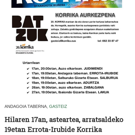
ANDAGOIA TABERNA,
GASTEIZ
Hilaren 17an, asteartea, arratsaldeko
19etan Errota-Irubide Korrika