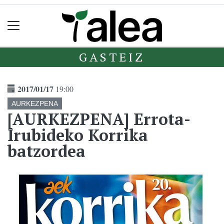
GASTEIZ
2017/01/17
19:00
AURKEZPENA
[AURKEZPENA] Errota-
Irubideko Korrika
batzordea