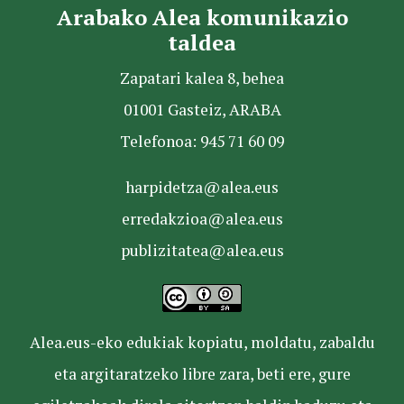
Arabako Alea komunikazio
taldea
Zapatari kalea 8, behea
01001 Gasteiz, ARABA
Telefonoa: 945 71 60 09
harpidetza@alea.eus
erredakzioa@alea.eus
publizitatea@alea.eus
Alea.eus-eko edukiak kopiatu, moldatu, zabaldu
eta argitaratzeko libre zara, beti ere, gure