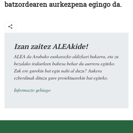
batzordearen aurkezpena egingo da.
Izan zaitez ALEAkide!
ALEA da Arabako euskarazko aldizkari bakarra, eta zu
bezalako irakurleen babesa behar du aurrera egiteko.
Zuk ere gurekin bat egin nahi al duzu? Aukera
ezberdinak dituzu gure proiektuarekin bat egiteko.
Informazio gehiago