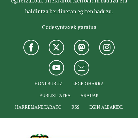
egiletzakoak direla aitortzen baldin baduzu eta
baldintza berdinetan egiten baduzu.
Codesyntaxek garatua
HONI BURUZ
LEGE OHARRA
PUBLIZITATEA
ARAUAK
HARREMANETARAKO
RSS
EGIN ALEAKIDE