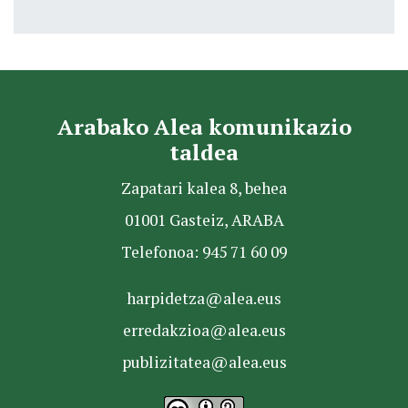
Arabako Alea komunikazio
taldea
Zapatari kalea 8, behea
01001 Gasteiz, ARABA
Telefonoa: 945 71 60 09
harpidetza@alea.eus
erredakzioa@alea.eus
publizitatea@alea.eus