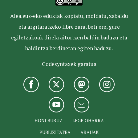
Alea.eus-eko edukiak kopiatu, moldatu, zabaldu
eta argitaratzeko libre zara, beti ere, gure
egiletzakoak direla aitortzen baldin baduzu eta
baldintza berdinetan egiten baduzu.
Codesyntaxek garatua
HONI BURUZ
LEGE OHARRA
PUBLIZITATEA
ARAUAK