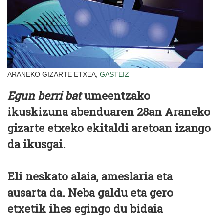
ARANEKO GIZARTE ETXEA,
GASTEIZ
Egun berri bat
umeentzako
ikuskizuna abenduaren 28an Araneko
gizarte etxeko ekitaldi aretoan izango
da ikusgai.
Eli neskato alaia, ameslaria eta
ausarta da. Neba galdu eta gero
etxetik ihes egingo du bidaia