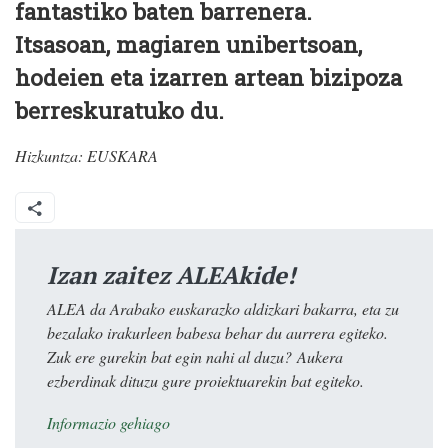
fantastiko baten barrenera.
Itsasoan, magiaren unibertsoan,
hodeien eta izarren artean bizipoza
berreskuratuko du.
Hizkuntza:
EUSKARA
Izan zaitez ALEAkide!
ALEA da Arabako euskarazko aldizkari bakarra, eta zu
bezalako irakurleen babesa behar du aurrera egiteko.
Zuk ere gurekin bat egin nahi al duzu? Aukera
ezberdinak dituzu gure proiektuarekin bat egiteko.
Informazio gehiago