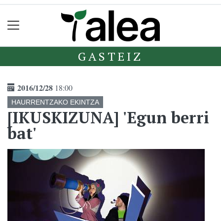
GASTEIZ
2016/12/28
18:00
HAURRENTZAKO EKINTZA
[IKUSKIZUNA] 'Egun berri
bat'